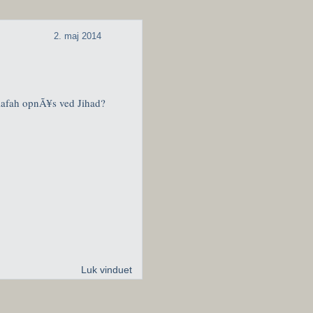
2. maj 2014
lafah opnÃ¥s ved Jihad?
Luk vinduet