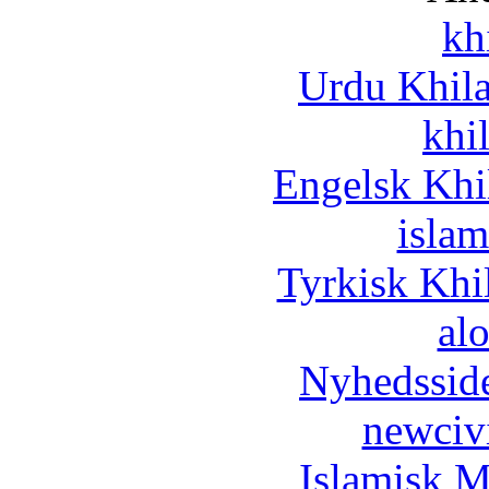
kh
Urdu Khil
khi
Engelsk Khi
islam
Tyrkisk Khi
al
Nyhedssid
newciv
Islamisk M