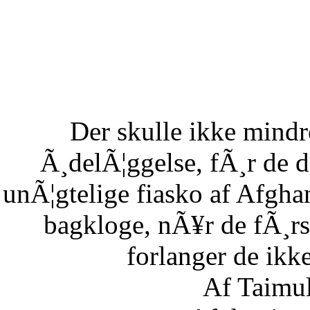
Der skulle ikke mind
Ã¸delÃ¦ggelse, fÃ¸r de 
unÃ¦gtelige fiasko af Afgha
bagkloge, nÃ¥r de fÃ¸rs
forlanger de ikke
Af Taimu