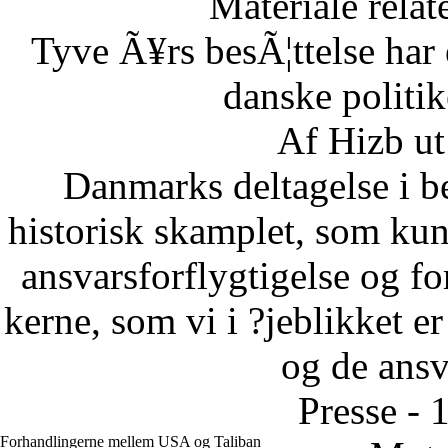
Materiale relat
Tyve Ã¥rs besÃ¦ttelse har 
danske politi
Af Hizb ut
Danmarks deltagelse i be
historisk skamplet, som kun 
ansvarsforflygtigelse og fo
kerne, som vi i ?jeblikket er
og de ansva
Presse - 
Forhandlingerne mellem USA og Taliban