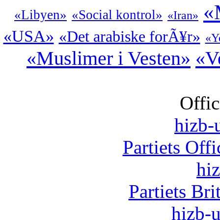
«
«Libyen»
«Social kontrol»
«Iran»
«USA»
«Det arabiske forÃ¥r»
«Y
«Muslimer i Vesten»
«Ve
Offic
hizb-u
Partiets Off
hi
Partiets Br
hizb-u