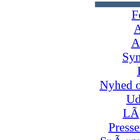
F
A
A
Syn
Nyhed 
Ud
LÃ¸
Presse