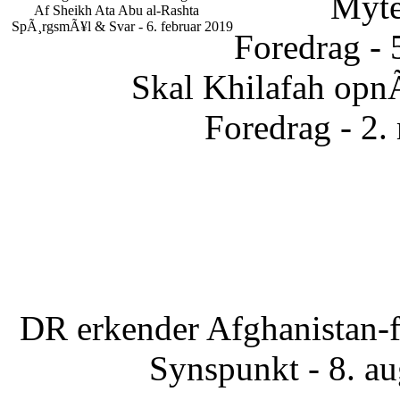
Myte
Af Sheikh Ata Abu al-Rashta
SpÃ¸rgsmÃ¥l & Svar - 6. februar 2019
Foredrag - 
Skal Khilafah opn
Foredrag - 2.
DR erkender Afghanistan-f
Synspunkt - 8. a