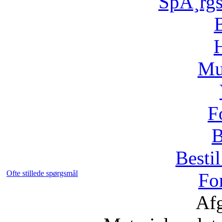
SpÃ¸rg
H
Mu
F
B
Bestil
Ofte stillede spørgsmål
Fo
Afg