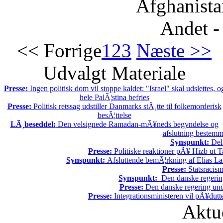
Afghanista
Andet -
<< Forrige
1
2
3
Næste >>
Udvalgt Materiale
Presse:
Ingen politisk dom vil stoppe kaldet: "Israel" skal udslettes, o
hele PalÃ¦stina befries
Presse:
Politisk retssag udstiller Danmarks stÃ¸tte til folkemorderisk
besÃ¦ttelse
LÃ¸beseddel:
Den velsignede Ramadan-mÃ¥neds begyndelse og
afslutning bestem
Synspunkt:
Del 
Presse:
Politiske reaktioner pÃ¥ Hizb ut Ta
Synspunkt:
Afsluttende bemÃ¦rkning af Elias La
Presse:
Statsracis
Synspunkt:
Den danske regering 
Presse:
Den danske regering unde
Presse:
Integrationsministeren vil pÃ¥dutt
Aktu