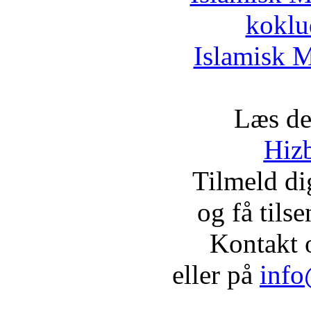
koklu
Islamisk M
Læs de
Hizb
Tilmeld d
og få tils
Kontakt 
eller på
info