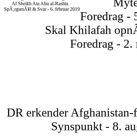
Myte
Af Sheikh Ata Abu al-Rashta
SpÃ¸rgsmÃ¥l & Svar - 6. februar 2019
Foredrag - 
Skal Khilafah opn
Foredrag - 2.
DR erkender Afghanistan-f
Synspunkt - 8. a