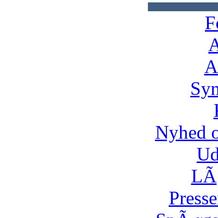
F
A
A
Syn
Nyhed 
Ud
LÃ¸
Presse