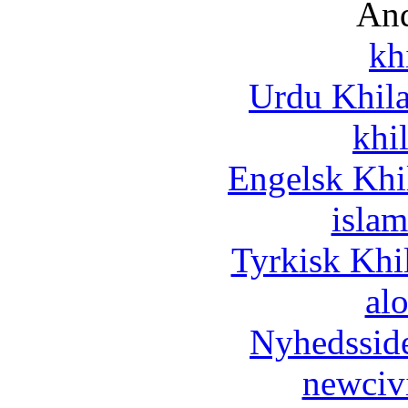
And
kh
Urdu Khil
khi
Engelsk Khi
islam
Tyrkisk Khi
al
Nyhedssid
newciv