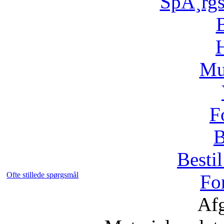
SpÃ¸rg
H
Mu
F
B
Bestil
Ofte stillede spørgsmål
Fo
Afg