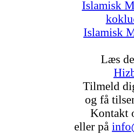
Islamisk M
koklu
Islamisk M
Læs de
Hizb
Tilmeld d
og få tils
Kontakt 
eller på
info