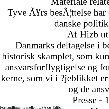
Materiale relat
Tyve Ã¥rs besÃ¦ttelse har 
danske politi
Af Hizb ut
Danmarks deltagelse i be
historisk skamplet, som kun 
ansvarsforflygtigelse og fo
kerne, som vi i ?jeblikket er
og de ansva
Presse - 
Forhandlingerne mellem USA og Taliban