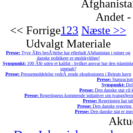
Afghanista
Andet -
<< Forrige
1
2
3
Næste >>
Udvalgt Materiale
Presse:
Tyve Ã¥rs besÃ¦ttelse har efterladt Afghanistan i ruiner og
danske politikere er medskyldige!
Synspunkt:
100 Ã¥r uden et kalifat - hvilket ansvar har den islamisk
ummah?
Presse:
Pressemeddelelse vedrÃ¸rende eksplosionen i Beiruts havn
Presse:
Statsracis
Synspunkt:
Del 
Presse:
Den danske stat vil kr
Presse:
Regeringens kommende initiativer om tvangsfjerne
Presse:
Regeringen har tab
Presse:
Den danske regering tv
Presse:
Den danske stat er med
Aktu