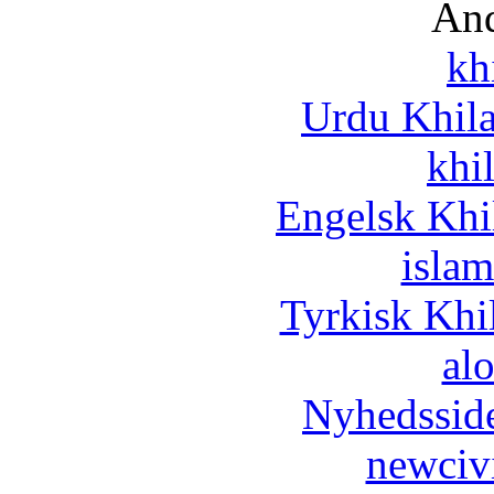
And
kh
Urdu Khil
khi
Engelsk Khi
islam
Tyrkisk Khi
al
Nyhedssid
newciv