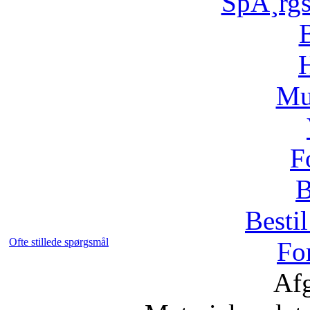
SpÃ¸rg
H
Mu
F
B
Bestil
Ofte stillede spørgsmål
Fo
Afg