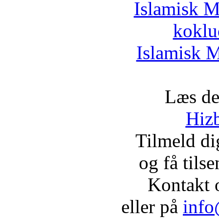
Islamisk M
koklu
Islamisk M
Læs de
Hizb
Tilmeld d
og få tils
Kontakt 
eller på
info