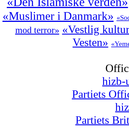
«Den Islamiske verden»
«Muslimer i Danmark»
«Soc
«Vestlig kultu
mod terror»
Vesten»
«Yem
Offic
hizb-u
Partiets Off
hi
Partiets Br