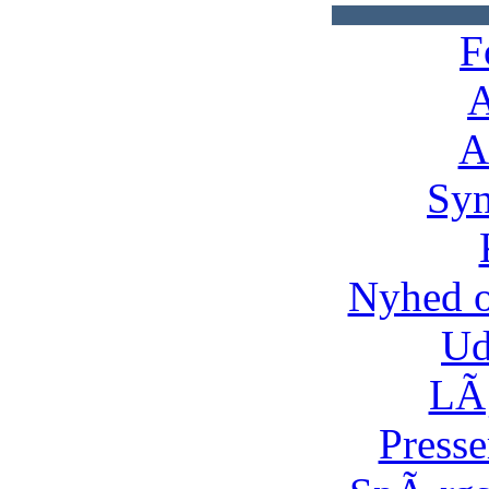
F
A
A
Syn
Nyhed 
Ud
LÃ¸
Presse