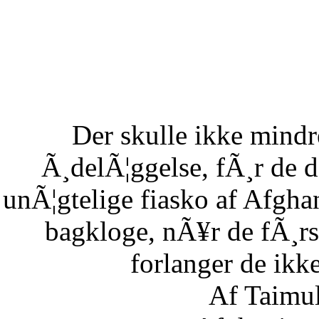
Der skulle ikke mind
Ã¸delÃ¦ggelse, fÃ¸r de 
unÃ¦gtelige fiasko af Afgha
bagkloge, nÃ¥r de fÃ¸rs
forlanger de ikke
Af Taimu