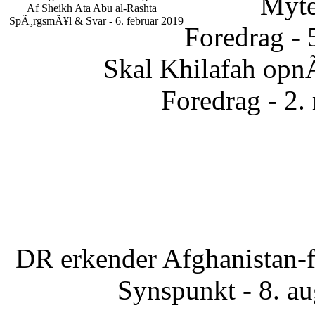
Myte
Af Sheikh Ata Abu al-Rashta
SpÃ¸rgsmÃ¥l & Svar - 6. februar 2019
Foredrag - 
Skal Khilafah opn
Foredrag - 2.
DR erkender Afghanistan-f
Synspunkt - 8. a