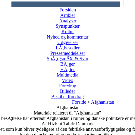
Forsiden
Artikler
Analyser
Synspunkter
Kultur
Nyhed og kommentar
Udgivelser
LÃ¸besedler
Pressemeddelelser
SpÃ¸rgsmÃ¥l & Svar
BÃ¸ger
HÃ¦fter
Multimedia
Video
Foredrag
Billeder
Bestil et foredrag
Forside
>
Afghanistan
Afghanistan
Materiale relateret til "Afghanistan"
besÃ¦ttelse har efterladt Afghanistan i ruiner og danske politikere er m
Af Hizb ut Tahrir Danmark
, som kun bliver tydeligere af den febrilske ansvarsforflygtigelse og for
fra den danske regering og de ansvarlige politike...