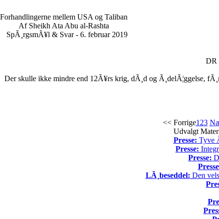
Forhandlingerne mellem USA og Taliban
Af Sheikh Ata Abu al-Rashta
SpÃ¸rgsmÃ¥l & Svar - 6. februar 2019
DR e
Der skulle ikke mindre end 12Ã¥rs krig, dÃ¸d og Ã¸delÃ¦ggelse, fÃ¸r
<< Forrige
1
2
3
Næ
Udvalgt Mater
Presse:
Tyve Ã¥
Presse:
Integr
Presse:
Da
Presse
LÃ¸beseddel:
Den vels
Pre
Pre
Pres