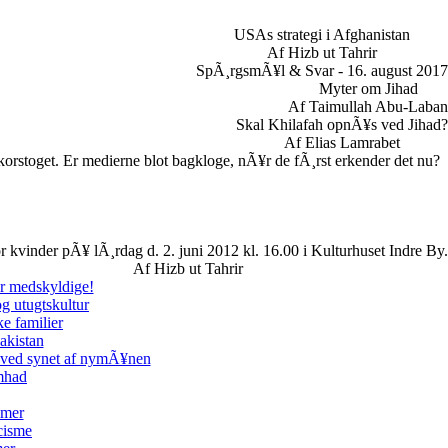
USAs strategi i Afghanistan
Af Hizb ut Tahrir
SpÃ¸rgsmÃ¥l & Svar - 16. august 2017
Myter om Jihad
Af Taimullah Abu-Laban
Skal Khilafah opnÃ¥s ved Jihad?
Af Elias Lamrabet
orstoget. Er medierne blot bagkloge, nÃ¥r de fÃ¸rst erkender det nu?
r kvinder pÃ¥ lÃ¸rdag d. 2. juni 2012 kl. 16.00 i Kulturhuset Indre By.
Af Hizb ut Tahrir
er medskyldige!
g utugtskultur
e familier
akistan
 ved synet af nymÃ¥nen
amhad
imer
cisme