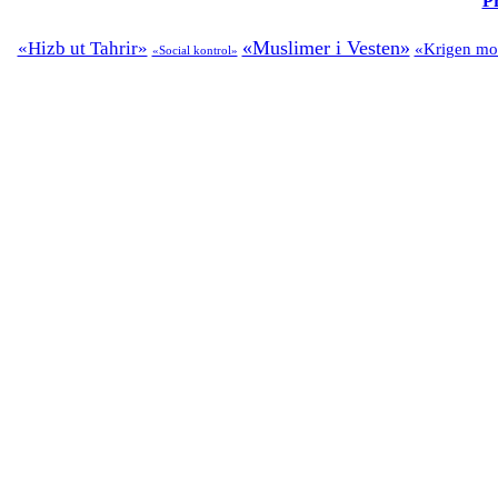
Pr
«Muslimer i Vesten»
«Hizb ut Tahrir»
«Krigen mod
«Social kontrol»