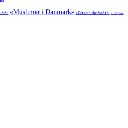
mer
«Muslimer i Danmark»
USA»
«Det arabiske forÃ¥r»
«Libyen»