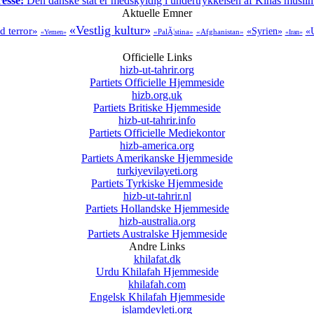
esse:
Den danske stat er medskyldig i undertrykkelsen af Kinas musli
Aktuelle Emner
«Vestlig kultur»
 terror»
«Syrien»
«
«PalÃ¦stina»
«Afghanistan»
«Yemen»
«Iran»
Officielle Links
hizb-ut-tahrir.org
Partiets Officielle Hjemmeside
hizb.org.uk
Partiets Britiske Hjemmeside
hizb-ut-tahrir.info
Partiets Officielle Mediekontor
hizb-america.org
Partiets Amerikanske Hjemmeside
turkiyevilayeti.org
Partiets Tyrkiske Hjemmeside
hizb-ut-tahrir.nl
Partiets Hollandske Hjemmeside
hizb-australia.org
Partiets Australske Hjemmeside
Andre Links
khilafat.dk
Urdu Khilafah Hjemmeside
khilafah.com
Engelsk Khilafah Hjemmeside
islamdevleti.org