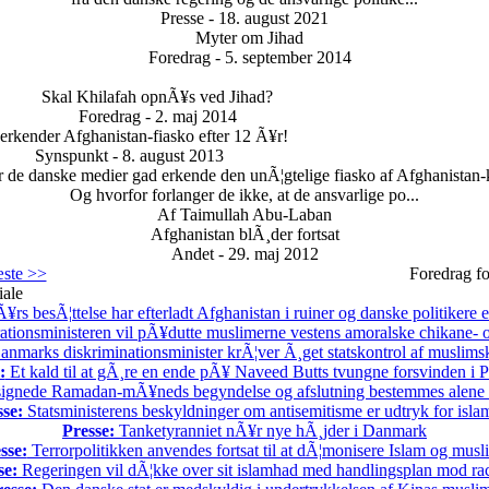
Presse - 18. august 2021
Myter om Jihad
Foredrag - 5. september 2014
Skal Khilafah opnÃ¥s ved Jihad?
Foredrag - 2. maj 2014
rkender Afghanistan-fiasko efter 12 Ã¥r!
Synspunkt - 8. august 2013
 de danske medier gad erkende den unÃ¦gtelige fiasko af Afghanistan-k
Og hvorfor forlanger de ikke, at de ansvarlige po...
Af Taimullah Abu-Laban
Afghanistan blÃ¸der fortsat
Andet - 29. maj 2012
ste >>
Foredrag fo
iale
rs besÃ¦ttelse har efterladt Afghanistan i ruiner og danske politikere 
ationsministeren vil pÃ¥dutte muslimerne vestens amoralske chikane- o
nmarks diskriminationsminister krÃ¦ver Ã¸get statskontrol af muslimsk
:
Et kald til at gÃ¸re en ende pÃ¥ Naveed Butts tvungne forsvinden i P
ignede Ramadan-mÃ¥neds begyndelse og afslutning bestemmes alene
sse:
Statsministerens beskyldninger om antisemitisme er udtryk for isl
Presse:
Tanketyranniet nÃ¥r nye hÃ¸jder i Danmark
sse:
Terrorpolitikken anvendes fortsat til at dÃ¦monisere Islam og musl
se:
Regeringen vil dÃ¦kke over sit islamhad med handlingsplan mod ra