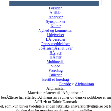
Forsiden
Artikler
Analyser
Synspunkter
Kultur
Nyhed og kommentar
Udgivelser
LÃ¸besedler
Pressemeddelelser
SpÃ¸rgsmÃ¥l & Svar
BÃ¸ger
HÃ¦fter
Multimedia
Video
Foredrag
Billeder
Bestil et foredrag
Forside
>
Afghanistan
Afghanistan
Materiale relateret til "Afghanistan"
besÃ¦ttelse har efterladt Afghanistan i ruiner og danske politikere er m
Af Hizb ut Tahrir Danmark
, som kun bliver tydeligere af den febrilske ansvarsforflygtigelse og for
fra den danske regering og de ansvarlige politike...