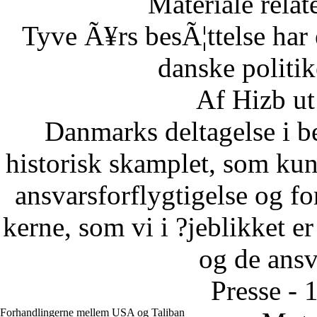
Materiale relat
Tyve Ã¥rs besÃ¦ttelse har 
danske politi
Af Hizb ut
Danmarks deltagelse i be
historisk skamplet, som kun 
ansvarsforflygtigelse og fo
kerne, som vi i ?jeblikket er
og de ansva
Presse - 
Forhandlingerne mellem USA og Taliban