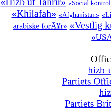
«Hizb ut Tahrir»
«Social kontro
«Khilafah»
«Afghanistan»
«L
«Vestlig k
arabiske forÃ¥r»
«US
Offic
hizb-u
Partiets Off
hi
Partiets Br