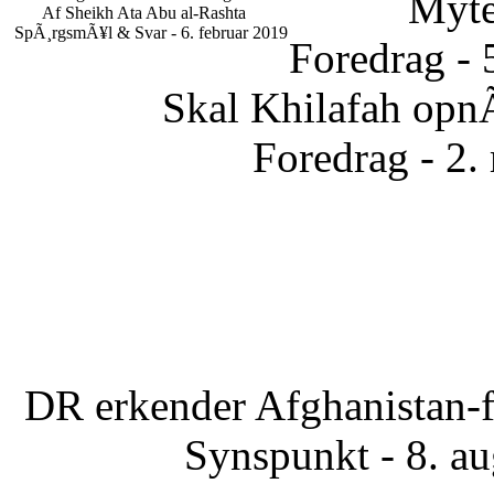
Myte
Af Sheikh Ata Abu al-Rashta
SpÃ¸rgsmÃ¥l & Svar - 6. februar 2019
Foredrag - 
Skal Khilafah opn
Foredrag - 2.
DR erkender Afghanistan-f
Synspunkt - 8. a