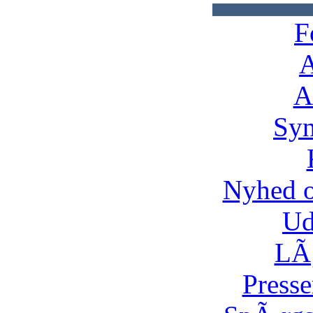
F
A
A
Syn
Nyhed 
Ud
LÃ¸
Presse