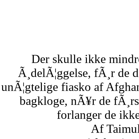
Der skulle ikke mind
Ã¸delÃ¦ggelse, fÃ¸r de 
unÃ¦gtelige fiasko af Afgha
bagkloge, nÃ¥r de fÃ¸rs
forlanger de ikke
Af Taimu