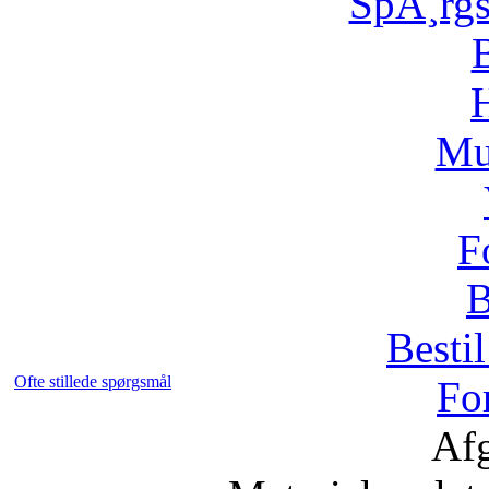
SpÃ¸rg
H
Mu
F
B
Bestil
Ofte stillede spørgsmål
Fo
Afg