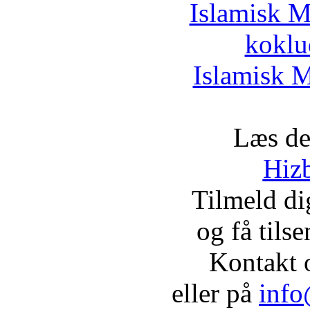
Islamisk M
koklu
Islamisk M
Læs de
Hizb
Tilmeld d
og få tils
Kontakt 
eller på
info