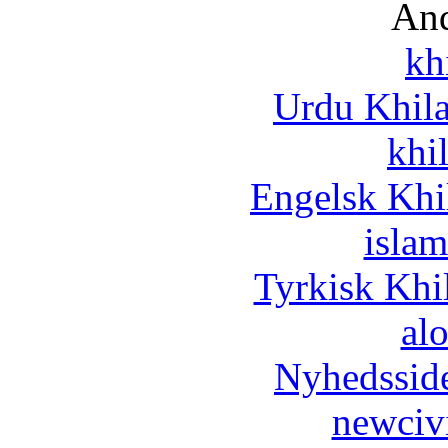
And
kh
Urdu Khil
khi
Engelsk Khi
islam
Tyrkisk Khi
al
Nyhedssid
newciv