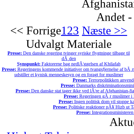
Afghanista
Andet -
<< Forrige
1
2
3
Næste >>
Udvalgt Materiale
Presse:
Den danske regering tvinger syriske flygtninge tilbage til
dÃ¸den
Synspunkt:
Faktorerne bag nedlÃ¦ggelsen af Khilafah
Presse:
Regeringens kommende initiativer om tvangsfjernelse af bÃ¸r
udstiller et kynisk menneskesyn og en foragt for muslimer
Presse:
Terrorpolitikken anvende
Presse:
Danmarks diskriminationsminist
Presse:
Den danske stat tager ikke ved lÃ¦re af Afghanistan-fia
Presse:
Regeringen gÃ¸r muslimer i 
Presse:
Ingen politisk dom vil stoppe kal
Presse:
Politiske reaktioner pÃ¥ Hizb ut Ta
Presse:
Integrationsministeren
Aktu