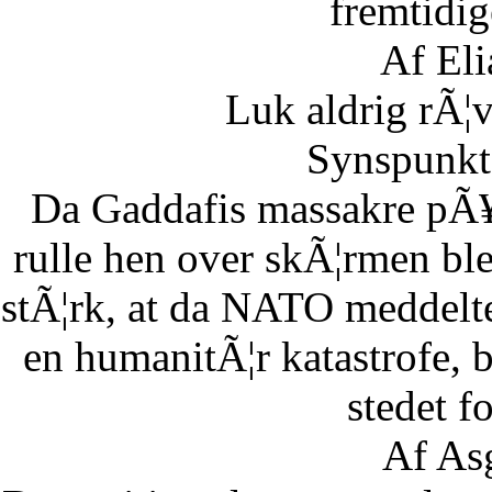
fremtidig
Af Eli
Luk aldrig rÃ¦
Synspunkt 
Da Gaddafis massakre pÃ¥
rulle hen over skÃ¦rmen bl
stÃ¦rk, at da NATO meddelte
en humanitÃ¦r katastrofe,
stedet fo
Af As