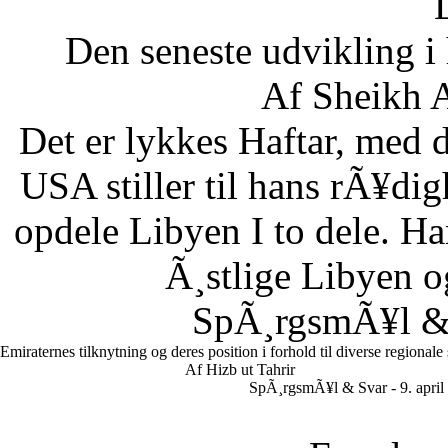
Den seneste udvikling 
Af Sheikh A
Det er lykkes Haftar, med d
USA stiller til hans rÃ¥di
opdele Libyen I to dele. Ha
Ã¸stlige Libyen 
SpÃ¸rgsmÃ¥l & S
Emiraternes tilknytning og deres position i forhold til diverse regionale
Af Hizb ut Tahrir
SpÃ¸rgsmÃ¥l & Svar - 9. april