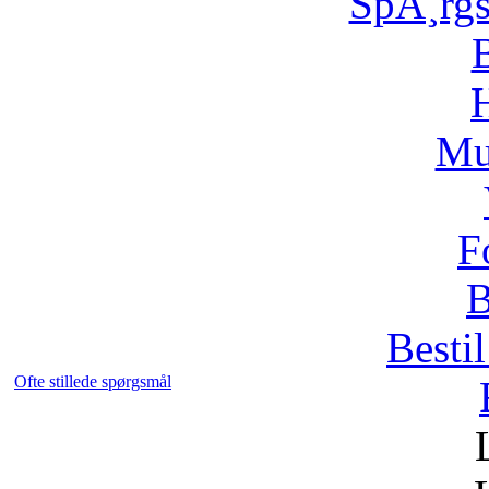
SpÃ¸rg
H
Mu
F
B
Bestil
Ofte stillede spørgsmål