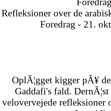
Foredrag
Refleksioner over de arabisk
Foredrag - 21. ok
OplÃ¦gget kigger pÃ¥ det
Gaddafi's fald. DernÃ¦s
velovervejede refleksioner