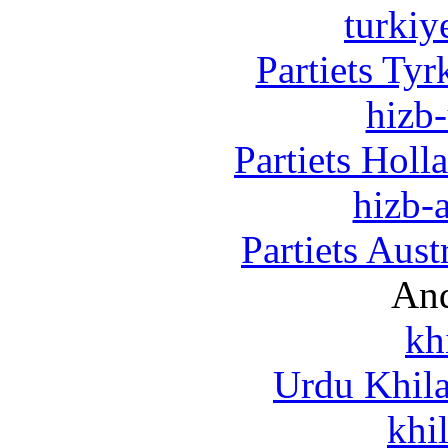
turkiy
Partiets Ty
hizb-
Partiets Hol
hizb-a
Partiets Aus
And
kh
Urdu Khil
khi