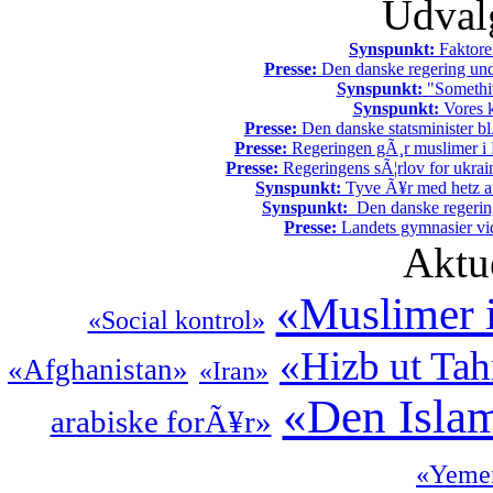
Udvalg
Synspunkt:
Faktore
Presse:
Den danske regering unde
Synspunkt:
"Somethin
Synspunkt:
Vores k
Presse:
Den danske statsminister bl
Presse:
Regeringen gÃ¸r muslimer i 
Presse:
Regeringens sÃ¦rlov for ukrain
Synspunkt:
Tyve Ã¥r med hetz af
Synspunkt:
Den danske regering 
Presse:
Landets gymnasier vide
Aktu
«Muslimer 
«Social kontrol»
«Hizb ut Tah
«Afghanistan»
«Iran»
«Den Islam
arabiske forÃ¥r»
«Yeme