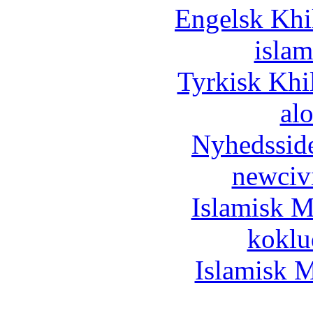
Engelsk Khi
islam
Tyrkisk Khi
al
Nyhedssid
newciv
Islamisk M
koklu
Islamisk M