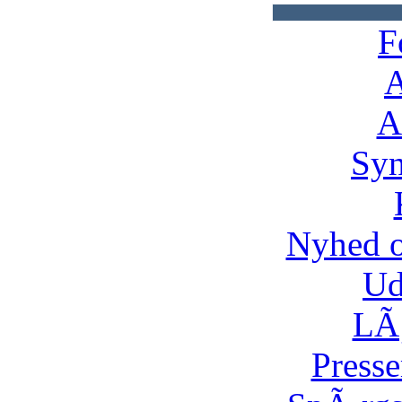
F
A
A
Syn
Nyhed 
Ud
LÃ¸
Presse