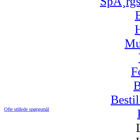
SpÃ¸rg
H
Mu
F
B
Bestil
Ofte stillede spørgsmål