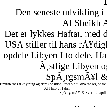
Den seneste udvikling 
Af Sheikh A
Det er lykkes Haftar, med d
USA stiller til hans rÃ¥di
opdele Libyen I to dele. Ha
Ã¸stlige Libyen 
SpÃ¸rgsmÃ¥l & S
Emiraternes tilknytning og deres position i forhold til diverse regionale
Af Hizb ut Tahrir
SpÃ¸rgsmÃ¥l & Svar - 9. april