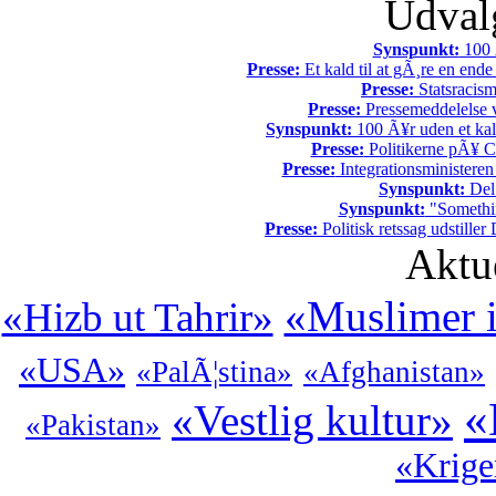
Udvalg
Synspunkt:
100 Ã
Presse:
Et kald til at gÃ¸re en end
Presse:
Statsracis
Presse:
Pressemeddelelse v
Synspunkt:
100 Ã¥r uden et kali
Presse:
Politikerne pÃ¥ Ch
Presse:
Integrationsministeren
Synspunkt:
Del 
Synspunkt:
"Somethin
Presse:
Politisk retssag udstiller
Aktu
«Muslimer i
«Hizb ut Tahrir»
«USA»
«PalÃ¦stina»
«Afghanistan»
«
«Vestlig kultur»
«Pakistan»
«Krige