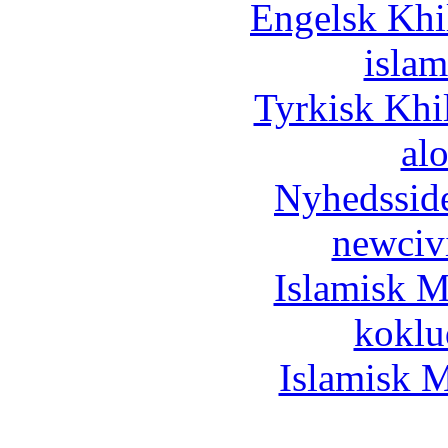
Engelsk Khi
islam
Tyrkisk Khi
al
Nyhedssid
newciv
Islamisk M
koklu
Islamisk M