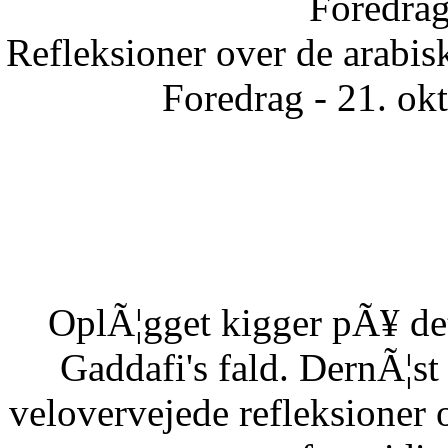
Foredrag
Refleksioner over de arabisk
Foredrag - 21. ok
OplÃ¦gget kigger pÃ¥ det
Gaddafi's fald. DernÃ¦s
velovervejede refleksioner