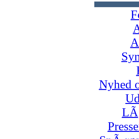
F
A
A
Syn
Nyhed 
Ud
LÃ¸
Presse