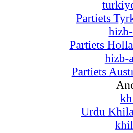
turkiy
Partiets Ty
hizb-
Partiets Hol
hizb-a
Partiets Aus
And
kh
Urdu Khil
khi