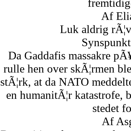
fremtidig
Af Eli
Luk aldrig rÃ¦
Synspunkt 
Da Gaddafis massakre pÃ¥
rulle hen over skÃ¦rmen bl
stÃ¦rk, at da NATO meddelte
en humanitÃ¦r katastrofe,
stedet fo
Af As