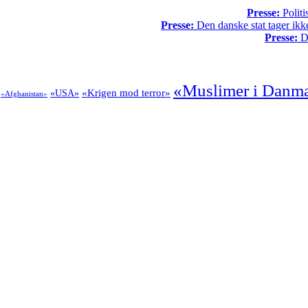
Presse:
Politi
Presse:
Den danske stat tager ikke
Presse:
Da
«Muslimer i Danm
«Krigen mod terror»
«USA»
«Afghanistan»