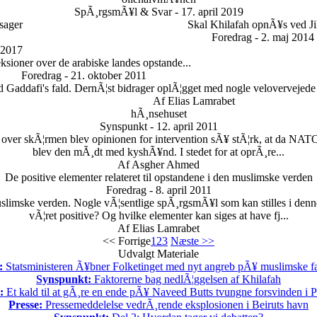
SpÃ¸rgsmÃ¥l & Svar - 17. april 2019
 sager
Skal Khilafah opnÃ¥s ved J
Foredrag - 2. maj 2014
 2017
ksioner over de arabiske landes opstande...
Foredrag - 21. oktober 2011
d Gaddafi's fald. DernÃ¦st bidrager oplÃ¦gget med nogle velovervejede
Af Elias Lamrabet
hÃ¸nsehuset
Synspunkt - 12. april 2011
ver skÃ¦rmen blev opinionen for intervention sÃ¥ stÃ¦rk, at da NATO 
blev den mÃ¸dt med kyshÃ¥nd. I stedet for at oprÃ¸re...
Af Asgher Ahmed
De positive elementer relateret til opstandene i den muslimske verden
Foredrag - 8. april 2011
limske verden. Nogle vÃ¦sentlige spÃ¸rgsmÃ¥l som kan stilles i denn
vÃ¦ret positive? Og hvilke elementer kan siges at have fj...
Af Elias Lamrabet
<< Forrige
1
2
3
Næste >>
Udvalgt Materiale
:
Statsministeren Ã¥bner Folketinget med nyt angreb pÃ¥ muslimske fa
Synspunkt:
Faktorerne bag nedlÃ¦ggelsen af Khilafah
:
Et kald til at gÃ¸re en ende pÃ¥ Naveed Butts tvungne forsvinden i P
Presse:
Pressemeddelelse vedrÃ¸rende eksplosionen i Beiruts havn