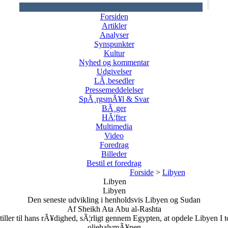
Forsiden
Artikler
Analyser
Synspunkter
Kultur
Nyhed og kommentar
Udgivelser
LÃ¸besedler
Pressemeddelelser
SpÃ¸rgsmÃ¥l & Svar
BÃ¸ger
HÃ¦fter
Multimedia
Video
Foredrag
Billeder
Bestil et foredrag
Forside
>
Libyen
Libyen
Libyen
Den seneste udvikling i henholdsvis Libyen og Sudan
Af Sheikh Ata Abu al-Rashta
iller til hans rÃ¥dighed, sÃ¦rligt gennem Egypten, at opdele Libyen I t
oliehalvmÃ¥nen