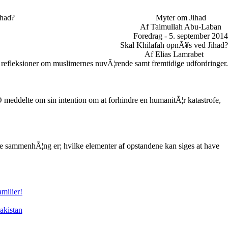
ihad?
Myter om Jihad
Af Taimullah Abu-Laban
Foredrag - 5. september 2014
Skal Khilafah opnÃ¥s ved Jihad?
Af Elias Lamrabet
 refleksioner om muslimernes nuvÃ¦rende samt fremtidige udfordringer.
meddelte om sin intention om at forhindre en humanitÃ¦r katastrofe,
e sammenhÃ¦ng er; hvilke elementer af opstandene kan siges at have
milier!
akistan