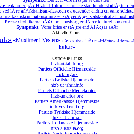
Synspunkt:
Del 2: Hvordan tager vi debatten?
ske reaktioner pÃ¥ Hizb ut Tahrirs islamiske standpunkt stadfÃ¦ster demo
 ved lÃ¦re af Afghanistan-fiaskoen og udsender endnu en gang soldater t
nmarks diskriminationsminister krÃ¦ver Ã¸get statskontrol af muslimsk
Presse:
Politikerne pÃ¥ Christiansborg erklÃ¦rer kulturel bankerot
Synspunkt:
Vores krise er stÃ¸rre end Al Aqsas sÃ¥r
Aktuelle Emner
ark»
«Muslimer i Vesten»
«Det arabiske forÃ¥r»
«PalÃ¦stina»
«Libyen»
«P
kultur»
Officielle Links
hizb-ut-tahrir.org
Partiets Officielle Hjemmeside
hizb.org.uk
Partiets Britiske Hjemmeside
hizb-ut-tahrir.info
Partiets Officielle Mediekontor
hizb-america.org
Partiets Amerikanske Hjemmeside
turkiyevilayeti.org
Partiets Tyrkiske Hjemmeside
hizb-ut-tahrir.nl
Partiets Hollandske Hjemmeside
hizb-australia.org
Partiets Australske Hjemmeside