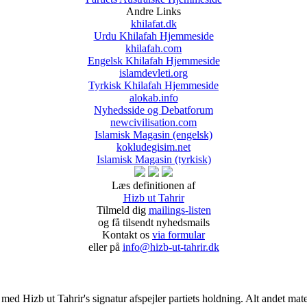
Andre Links
khilafat.dk
Urdu Khilafah Hjemmeside
khilafah.com
Engelsk Khilafah Hjemmeside
islamdevleti.org
Tyrkisk Khilafah Hjemmeside
alokab.info
Nyhedsside og Debatforum
newcivilisation.com
Islamisk Magasin (engelsk)
kokludegisim.net
Islamisk Magasin (tyrkisk)
Læs definitionen af
Hizb ut Tahrir
Tilmeld dig
mailings-listen
og få tilsendt nyhedsmails
Kontakt os
via formular
eller på
info@hizb-ut-tahrir.dk
d Hizb ut Tahrir's signatur afspejler partiets holdning. Alt andet materi