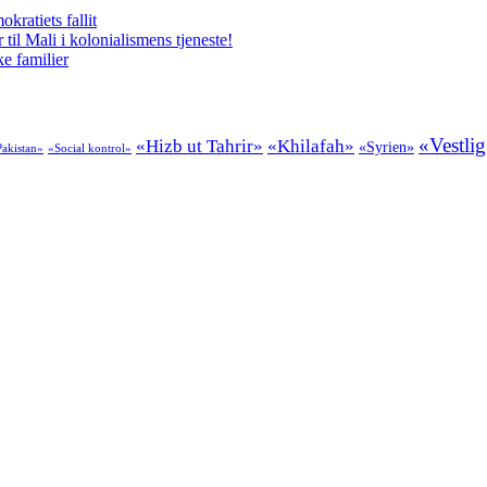
kratiets fallit
il Mali i kolonialismens tjeneste!
e familier
«Vestlig
«Hizb ut Tahrir»
«Khilafah»
«Syrien»
akistan»
«Social kontrol»