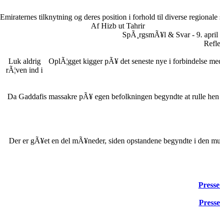
Emiraternes tilknytning og deres position i forhold til diverse regionale
Af Hizb ut Tahrir
SpÃ¸rgsmÃ¥l & Svar - 9. april
Refle
Luk aldrig
OplÃ¦gget kigger pÃ¥ det seneste nye i forbindelse me
rÃ¦ven ind i
Da Gaddafis massakre pÃ¥ egen befolkningen begyndte at rulle hen o
Der er gÃ¥et en del mÃ¥neder, siden opstandene begyndte i den mus
Presse
Presse