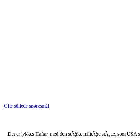
Ofte stillede spørgsmål
Det er lykkes Haftar, med den stÃ¦rke militÃ¦re stÃ¸tte, som USA st