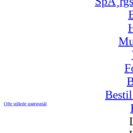
SpÃ¸rg
H
Mu
F
B
Bestil
Ofte stillede spørgsmål