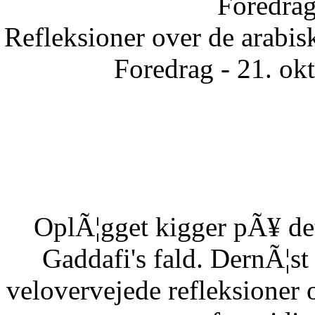
Foredrag
Refleksioner over de arabisk
Foredrag - 21. ok
OplÃ¦gget kigger pÃ¥ det
Gaddafi's fald. DernÃ¦s
velovervejede refleksioner