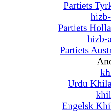
Partiets Ty
hizb-
Partiets Hol
hizb-a
Partiets Aus
And
kh
Urdu Khil
khi
Engelsk Khi