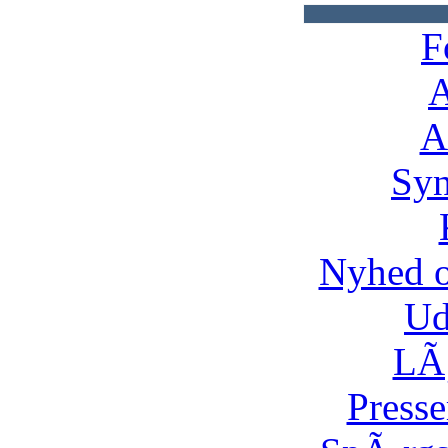
F
A
A
Syn
Nyhed 
Ud
LÃ¸
Presse