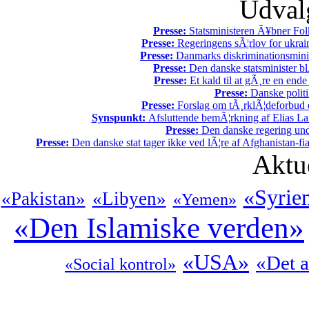
Udvalg
Presse:
Statsministeren Ã¥bner Fol
Presse:
Regeringens sÃ¦rlov for ukrain
Presse:
Danmarks diskriminationsminist
Presse:
Den danske statsminister bl
Presse:
Et kald til at gÃ¸re en end
Presse:
Danske politi
Presse:
Forslag om tÃ¸rklÃ¦deforbud e
Synspunkt:
Afsluttende bemÃ¦rkning af Elias La
Presse:
Den danske regering unde
Presse:
Den danske stat tager ikke ved lÃ¦re af Afghanistan-fia
Aktu
«Syrie
«Pakistan»
«Libyen»
«Yemen»
«Den Islamiske verden»
«USA»
«Det a
«Social kontrol»