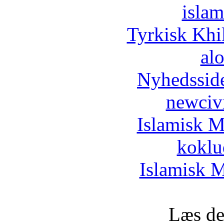
islam
Tyrkisk Khi
al
Nyhedssid
newciv
Islamisk M
koklu
Islamisk M
Læs de