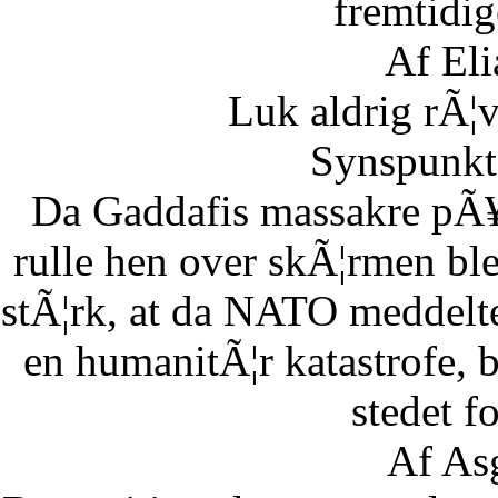
fremtidig
Af Eli
Luk aldrig rÃ¦
Synspunkt 
Da Gaddafis massakre pÃ¥
rulle hen over skÃ¦rmen bl
stÃ¦rk, at da NATO meddelte
en humanitÃ¦r katastrofe,
stedet fo
Af As