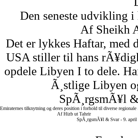
Den seneste udvikling 
Af Sheikh A
Det er lykkes Haftar, med d
USA stiller til hans rÃ¥di
opdele Libyen I to dele. Ha
Ã¸stlige Libyen 
SpÃ¸rgsmÃ¥l & S
Emiraternes tilknytning og deres position i forhold til diverse regionale
Af Hizb ut Tahrir
SpÃ¸rgsmÃ¥l & Svar - 9. april