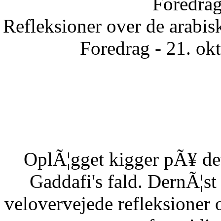
Foredrag
Refleksioner over de arabisk
Foredrag - 21. ok
OplÃ¦gget kigger pÃ¥ det
Gaddafi's fald. DernÃ¦s
velovervejede refleksioner