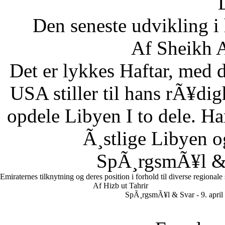
Den seneste udvikling 
Af Sheikh A
Det er lykkes Haftar, med d
USA stiller til hans rÃ¥di
opdele Libyen I to dele. Ha
Ã¸stlige Libyen 
SpÃ¸rgsmÃ¥l & S
Emiraternes tilknytning og deres position i forhold til diverse regionale
Af Hizb ut Tahrir
SpÃ¸rgsmÃ¥l & Svar - 9. april