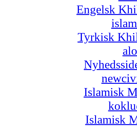
Engelsk Khi
islam
Tyrkisk Khi
al
Nyhedssid
newciv
Islamisk M
koklu
Islamisk M