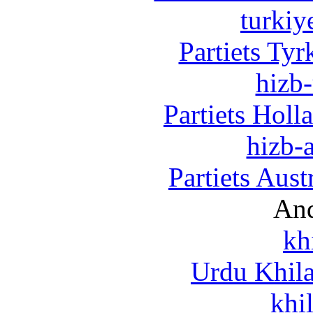
turkiy
Partiets Ty
hizb-
Partiets Hol
hizb-a
Partiets Aus
And
kh
Urdu Khil
khi