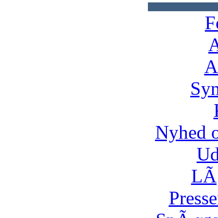
F
A
A
Syn
Nyhed 
Ud
LÃ¸
Presse