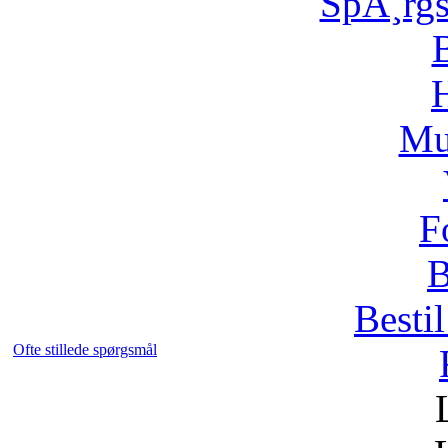
SpÃ¸rg
H
Mu
F
B
Bestil
Ofte stillede spørgsmål