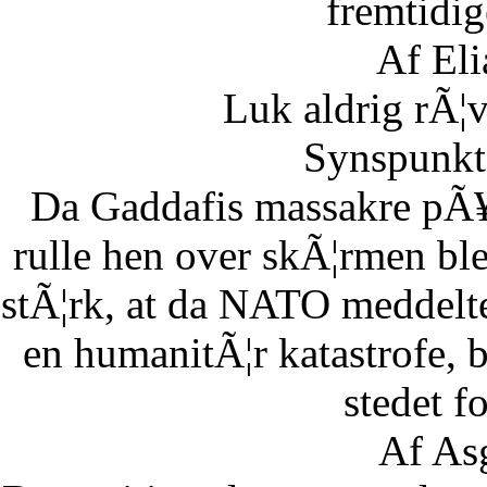
fremtidig
Af Eli
Luk aldrig rÃ¦
Synspunkt 
Da Gaddafis massakre pÃ¥
rulle hen over skÃ¦rmen bl
stÃ¦rk, at da NATO meddelte
en humanitÃ¦r katastrofe,
stedet fo
Af As