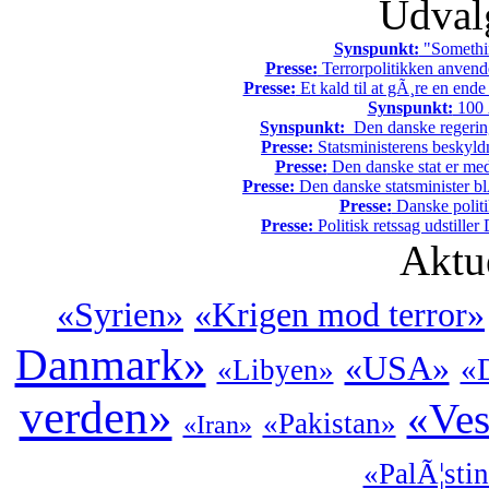
Udvalg
Synspunkt:
"Somethin
Presse:
Terrorpolitikken anvende
Presse:
Et kald til at gÃ¸re en end
Synspunkt:
100 Ã
Synspunkt:
Den danske regering 
Presse:
Statsministerens beskyld
Presse:
Den danske stat er med
Presse:
Den danske statsminister bl
Presse:
Danske politi
Presse:
Politisk retssag udstiller
Aktu
«Syrien»
«Krigen mod terror»
Danmark»
«USA»
«D
«Libyen»
verden»
«Ves
«Pakistan»
«Iran»
«PalÃ¦sti