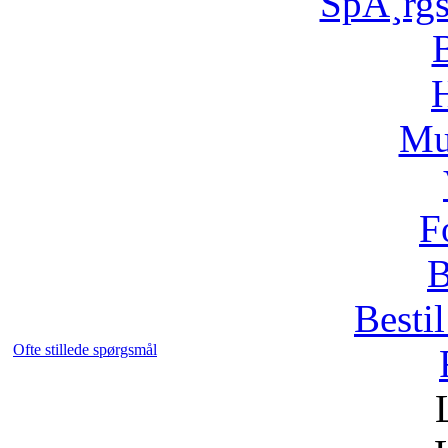
SpÃ¸rg
H
Mu
F
B
Bestil
Ofte stillede spørgsmål