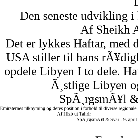
Den seneste udvikling 
Af Sheikh A
Det er lykkes Haftar, med d
USA stiller til hans rÃ¥di
opdele Libyen I to dele. Ha
Ã¸stlige Libyen 
SpÃ¸rgsmÃ¥l & S
Emiraternes tilknytning og deres position i forhold til diverse regionale
Af Hizb ut Tahrir
SpÃ¸rgsmÃ¥l & Svar - 9. april