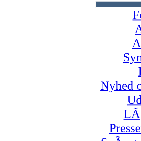
F
A
A
Syn
Nyhed 
Ud
LÃ¸
Presse