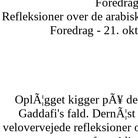
Foredrag
Refleksioner over de arabisk
Foredrag - 21. ok
OplÃ¦gget kigger pÃ¥ det
Gaddafi's fald. DernÃ¦s
velovervejede refleksioner