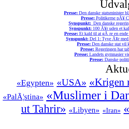
Udvalg
Presse:
Den danske statsminister bl
Presse:
Politikerne pÃ¥ Ch
Synspunkt:
Den danske regering 
Synspunkt:
100 Ã¥r uden et kali
Presse:
Et kald til at gÃ¸re en end
Synspunkt:
Del 1: Tyve Ã¥r med 
Presse:
Den danske stat vil kr
Presse:
Regeringen har tab
Presse:
Landets gymnasier vide
Presse:
Danske politi
Aktu
«Krigen 
«USA»
«Egypten»
«Muslimer i Da
«PalÃ¦stina»
ut Tahrir»
«
«Libyen»
«Iran»