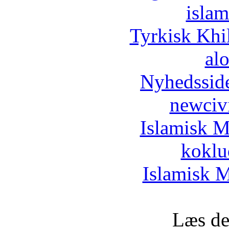
islam
Tyrkisk Khi
al
Nyhedssid
newciv
Islamisk M
koklu
Islamisk M
Læs de