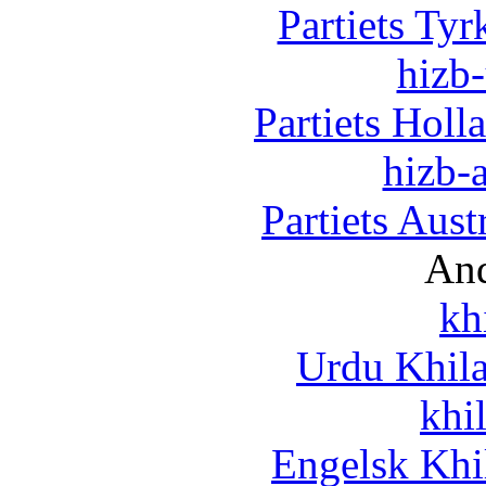
Partiets Ty
hizb-
Partiets Hol
hizb-a
Partiets Aus
And
kh
Urdu Khil
khi
Engelsk Khi