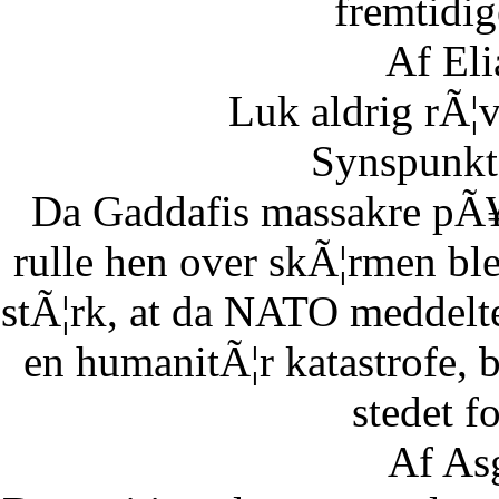
fremtidig
Af Eli
Luk aldrig rÃ¦
Synspunkt 
Da Gaddafis massakre pÃ¥
rulle hen over skÃ¦rmen bl
stÃ¦rk, at da NATO meddelte
en humanitÃ¦r katastrofe,
stedet fo
Af As