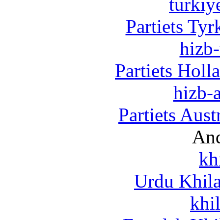
turkiy
Partiets Ty
hizb-
Partiets Hol
hizb-a
Partiets Aus
And
kh
Urdu Khil
khi