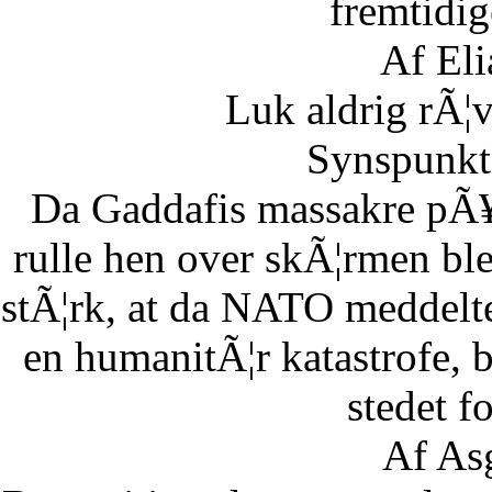
fremtidig
Af Eli
Luk aldrig rÃ¦
Synspunkt 
Da Gaddafis massakre pÃ¥
rulle hen over skÃ¦rmen bl
stÃ¦rk, at da NATO meddelte
en humanitÃ¦r katastrofe,
stedet fo
Af As