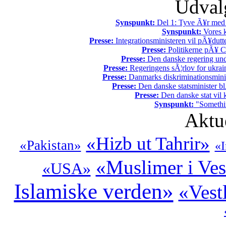
Udvalg
Synspunkt:
Del 1: Tyve Ã¥r med 
Synspunkt:
Vores k
Presse:
Integrationsministeren vil pÃ¥dutt
Presse:
Politikerne pÃ¥ Ch
Presse:
Den danske regering unde
Presse:
Regeringens sÃ¦rlov for ukrain
Presse:
Danmarks diskriminationsminist
Presse:
Den danske statsminister bl
Presse:
Den danske stat vil kr
Synspunkt:
"Somethin
Aktu
«Hizb ut Tahrir»
«Pakistan»
«I
«Muslimer i Ves
«USA»
Islamiske verden»
«Vest