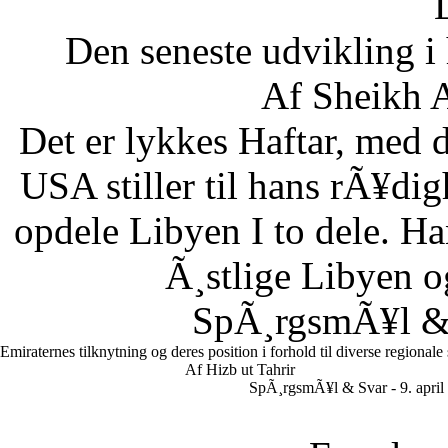
Den seneste udvikling 
Af Sheikh A
Det er lykkes Haftar, med d
USA stiller til hans rÃ¥di
opdele Libyen I to dele. Ha
Ã¸stlige Libyen 
SpÃ¸rgsmÃ¥l & S
Emiraternes tilknytning og deres position i forhold til diverse regionale
Af Hizb ut Tahrir
SpÃ¸rgsmÃ¥l & Svar - 9. april