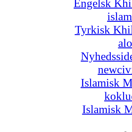
Engelsk Khi
islam
Tyrkisk Khi
al
Nyhedssid
newciv
Islamisk M
koklu
Islamisk M