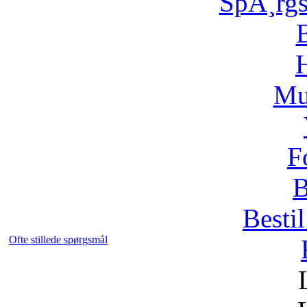
SpÃ¸rg
H
Mu
F
B
Bestil
Ofte stillede spørgsmål