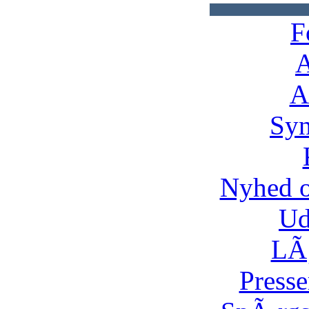
F
A
A
Syn
Nyhed 
Ud
LÃ¸
Presse