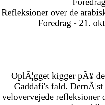
Foredrag
Refleksioner over de arabisk
Foredrag - 21. ok
OplÃ¦gget kigger pÃ¥ det
Gaddafi's fald. DernÃ¦s
velovervejede refleksioner