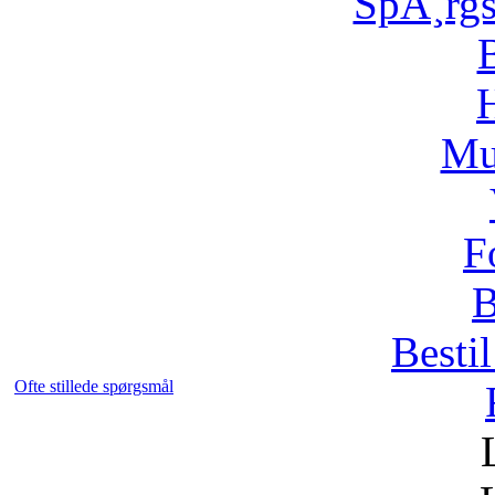
SpÃ¸rg
H
Mu
F
B
Bestil
Ofte stillede spørgsmål