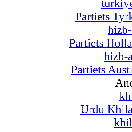
turkiy
Partiets Ty
hizb-
Partiets Hol
hizb-a
Partiets Aus
And
kh
Urdu Khil
khi