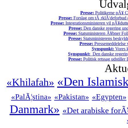
Udvalg
Presse:
Politikerne pÃ¥ Ch
Presse:
Forslag om tÃ¸rklÃ¦deforbud e
Presse:
Integrationsministeren vil pÃ¥dutt
Presse:
Den danske regering unde
Presse:
Statsministeren Ã¥bner Fol
Presse:
Statsministerens beskyld
Presse:
Pressemeddelelse v
Synspunkt:
Vores k
Synspunkt:
Den danske regering 
Presse:
Politisk retssag udstiller
Aktu
«Den Islamis
«Khilafah»
«PalÃ¦stina»
«Pakistan»
«Egypten»
Danmark»
«Det arabiske forÃ