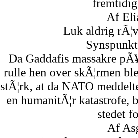
fremtidig
Af Eli
Luk aldrig rÃ¦
Synspunkt 
Da Gaddafis massakre pÃ¥
rulle hen over skÃ¦rmen bl
stÃ¦rk, at da NATO meddelte
en humanitÃ¦r katastrofe,
stedet fo
Af As