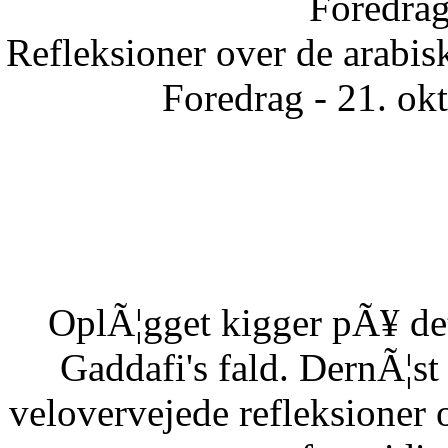
Foredrag
Refleksioner over de arabisk
Foredrag - 21. ok
OplÃ¦gget kigger pÃ¥ det
Gaddafi's fald. DernÃ¦s
velovervejede refleksioner