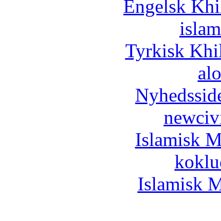
Engelsk Khi
islam
Tyrkisk Khi
al
Nyhedssid
newciv
Islamisk M
koklu
Islamisk M