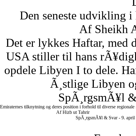
Den seneste udvikling 
Af Sheikh A
Det er lykkes Haftar, med d
USA stiller til hans rÃ¥di
opdele Libyen I to dele. Ha
Ã¸stlige Libyen 
SpÃ¸rgsmÃ¥l & S
Emiraternes tilknytning og deres position i forhold til diverse regionale
Af Hizb ut Tahrir
SpÃ¸rgsmÃ¥l & Svar - 9. april