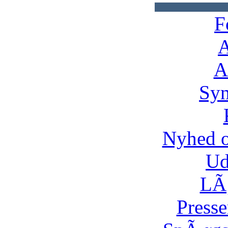
F
A
A
Syn
Nyhed 
Ud
LÃ¸
Presse