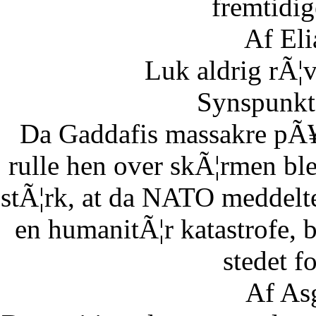
fremtidig
Af Eli
Luk aldrig rÃ¦
Synspunkt 
Da Gaddafis massakre pÃ¥
rulle hen over skÃ¦rmen bl
stÃ¦rk, at da NATO meddelte
en humanitÃ¦r katastrofe,
stedet fo
Af As