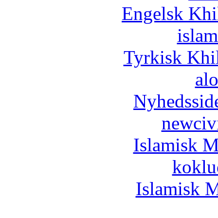
Engelsk Khi
islam
Tyrkisk Khi
al
Nyhedssid
newciv
Islamisk M
koklu
Islamisk M