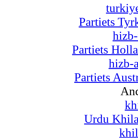
turkiy
Partiets Ty
hizb-
Partiets Hol
hizb-a
Partiets Aus
And
kh
Urdu Khil
khi