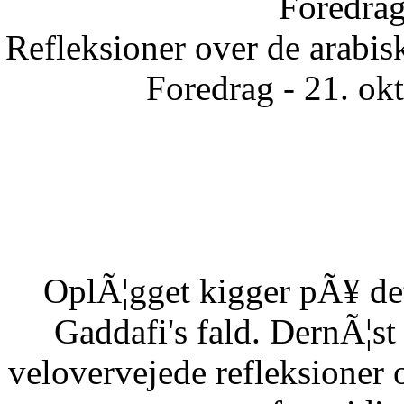
Foredrag
Refleksioner over de arabisk
Foredrag - 21. ok
OplÃ¦gget kigger pÃ¥ det
Gaddafi's fald. DernÃ¦s
velovervejede refleksioner