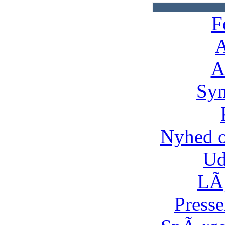
F
A
A
Syn
Nyhed 
Ud
LÃ¸
Presse