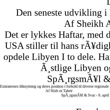
Den seneste udvikling 
Af Sheikh A
Det er lykkes Haftar, med d
USA stiller til hans rÃ¥di
opdele Libyen I to dele. Ha
Ã¸stlige Libyen 
SpÃ¸rgsmÃ¥l & S
Emiraternes tilknytning og deres position i forhold til diverse regionale
Af Hizb ut Tahrir
SpÃ¸rgsmÃ¥l & Svar - 9. april