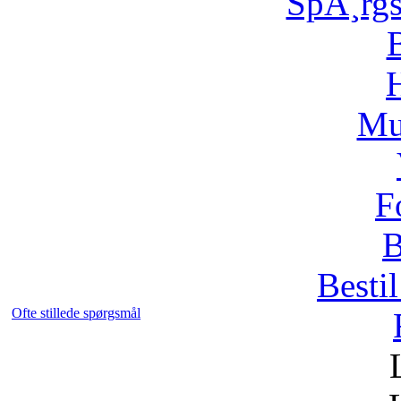
SpÃ¸rg
H
Mu
F
B
Bestil
Ofte stillede spørgsmål