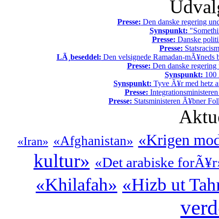
Udvalg
Presse:
Den danske regering unde
Synspunkt:
"Somethin
Presse:
Danske politi
Presse:
Statsracis
LÃ¸beseddel:
Den velsignede Ramadan-mÃ¥neds beg
Presse:
Den danske regering tv
Synspunkt:
100 Ã
Synspunkt:
Tyve Ã¥r med hetz af
Presse:
Integrationsministeren
Presse:
Statsministeren Ã¥bner Fol
Aktu
«Krigen mod
«Afghanistan»
«Iran»
kultur»
«Det arabiske forÃ¥r
«Khilafah»
«Hizb ut Tah
ver