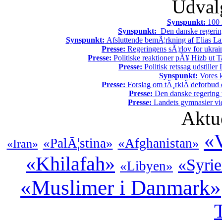
Udvalg
Synspunkt:
100 Ã
Synspunkt:
Den danske regering 
Synspunkt:
Afsluttende bemÃ¦rkning af Elias La
Presse:
Regeringens sÃ¦rlov for ukrain
Presse:
Politiske reaktioner pÃ¥ Hizb ut Ta
Presse:
Politisk retssag udstiller
Synspunkt:
Vores k
Presse:
Forslag om tÃ¸rklÃ¦deforbud e
Presse:
Den danske regering tv
Presse:
Landets gymnasier vide
Aktu
«V
«PalÃ¦stina»
«Afghanistan»
«Iran»
«Khilafah»
«Syri
«Libyen»
«Muslimer i Danmark»