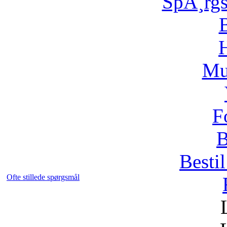
SpÃ¸rg
H
Mu
F
B
Bestil
Ofte stillede spørgsmål