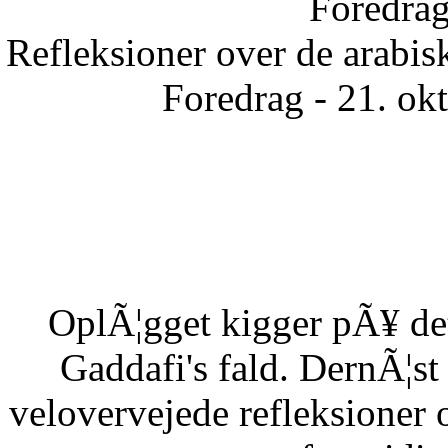
Foredrag
Refleksioner over de arabisk
Foredrag - 21. ok
OplÃ¦gget kigger pÃ¥ det
Gaddafi's fald. DernÃ¦s
velovervejede refleksioner