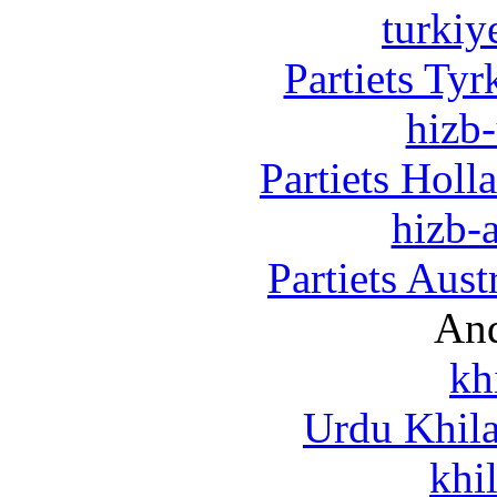
turkiy
Partiets Ty
hizb-
Partiets Hol
hizb-a
Partiets Aus
And
kh
Urdu Khil
khi