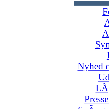
F
A
A
Syn
Nyhed 
Ud
LÃ¸
Presse