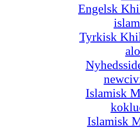
Engelsk Khi
islam
Tyrkisk Khi
al
Nyhedssid
newciv
Islamisk M
koklu
Islamisk M