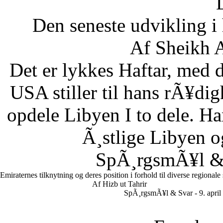
Den seneste udvikling 
Af Sheikh A
Det er lykkes Haftar, med d
USA stiller til hans rÃ¥di
opdele Libyen I to dele. Ha
Ã¸stlige Libyen 
SpÃ¸rgsmÃ¥l & S
Emiraternes tilknytning og deres position i forhold til diverse regionale
Af Hizb ut Tahrir
SpÃ¸rgsmÃ¥l & Svar - 9. april