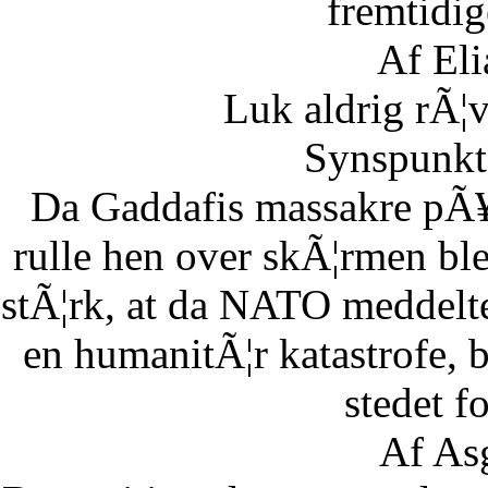
fremtidig
Af Eli
Luk aldrig rÃ¦
Synspunkt 
Da Gaddafis massakre pÃ¥
rulle hen over skÃ¦rmen bl
stÃ¦rk, at da NATO meddelte
en humanitÃ¦r katastrofe,
stedet fo
Af As