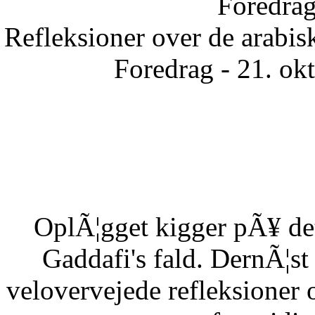
Foredrag
Refleksioner over de arabisk
Foredrag - 21. ok
OplÃ¦gget kigger pÃ¥ det
Gaddafi's fald. DernÃ¦s
velovervejede refleksioner