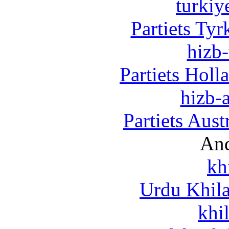
turkiy
Partiets Ty
hizb-
Partiets Hol
hizb-a
Partiets Aus
And
kh
Urdu Khil
khi