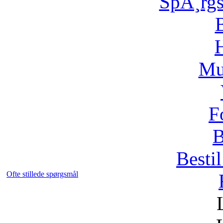
SpÃ¸rg
H
Mu
F
B
Bestil
Ofte stillede spørgsmål