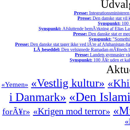
Udvalg
Presse:
Integrationsministeren
Presse:
Den danske stat vil kr
Synspunkt:
100 Ã
Synspunkt:
Afsluttende bemÃ¦rkning af Elias La
Presse:
Den danske stat er med
Synspunkt:
"Somethin
Presse:
Den danske stat tager ikke ved lÃ¦re af Afghanistan-fia
LÃ¸beseddel:
Den velsignede Ramadan-mÃ¥neds beg
Presse:
Landets gymnasier vide
Synspunkt:
100 Ã¥r uden et kali
Aktu
«Vestlig kultur»
«Khi
«Yemen»
«Den Islam
i Danmark»
«Mu
«Krigen mod terror»
forÃ¥r»
«