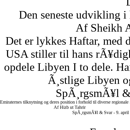
Den seneste udvikling 
Af Sheikh A
Det er lykkes Haftar, med d
USA stiller til hans rÃ¥di
opdele Libyen I to dele. Ha
Ã¸stlige Libyen 
SpÃ¸rgsmÃ¥l & S
Emiraternes tilknytning og deres position i forhold til diverse regionale
Af Hizb ut Tahrir
SpÃ¸rgsmÃ¥l & Svar - 9. april