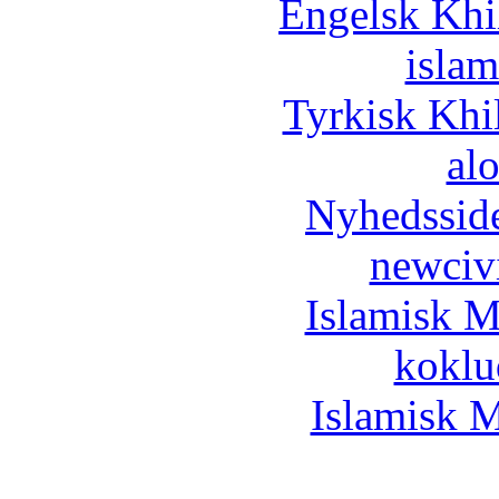
Engelsk Khi
islam
Tyrkisk Khi
al
Nyhedssid
newciv
Islamisk M
koklu
Islamisk M