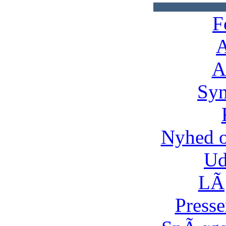
F
A
A
Syn
Nyhed 
Ud
LÃ¸
Presse