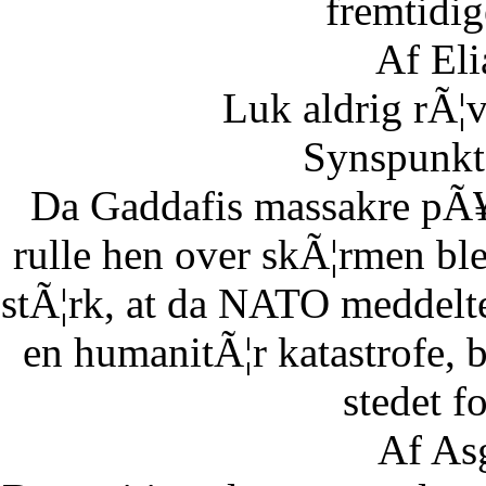
fremtidig
Af Eli
Luk aldrig rÃ¦
Synspunkt 
Da Gaddafis massakre pÃ¥
rulle hen over skÃ¦rmen bl
stÃ¦rk, at da NATO meddelte
en humanitÃ¦r katastrofe,
stedet fo
Af As