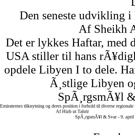
Den seneste udvikling 
Af Sheikh A
Det er lykkes Haftar, med d
USA stiller til hans rÃ¥di
opdele Libyen I to dele. Ha
Ã¸stlige Libyen 
SpÃ¸rgsmÃ¥l & S
Emiraternes tilknytning og deres position i forhold til diverse regionale
Af Hizb ut Tahrir
SpÃ¸rgsmÃ¥l & Svar - 9. april