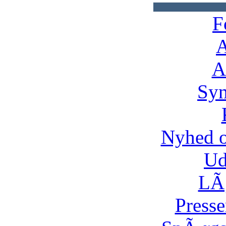
F
A
A
Syn
Nyhed 
Ud
LÃ¸
Presse