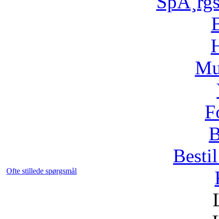
SpÃ¸rg
H
Mu
F
B
Bestil
Ofte stillede spørgsmål