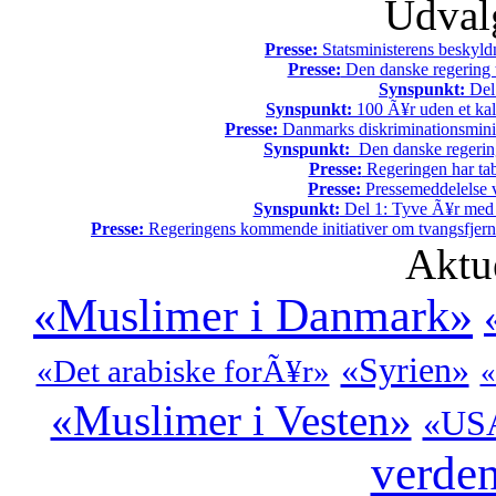
Udvalg
Presse:
Statsministerens beskyld
Presse:
Den danske regering tv
Synspunkt:
Del 
Synspunkt:
100 Ã¥r uden et kali
Presse:
Danmarks diskriminationsminist
Synspunkt:
Den danske regering 
Presse:
Regeringen har tab
Presse:
Pressemeddelelse v
Synspunkt:
Del 1: Tyve Ã¥r med 
Presse:
Regeringens kommende initiativer om tvangsfjerne
Aktu
«Muslimer i Danmark»
«Syrien»
«Det arabiske forÃ¥r»
«
«Muslimer i Vesten»
«US
verde