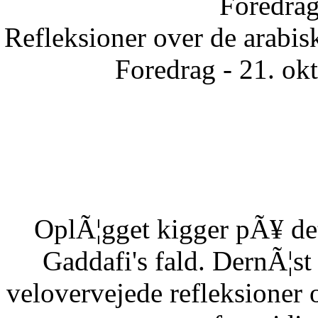
Foredrag
Refleksioner over de arabisk
Foredrag - 21. ok
OplÃ¦gget kigger pÃ¥ det
Gaddafi's fald. DernÃ¦s
velovervejede refleksioner