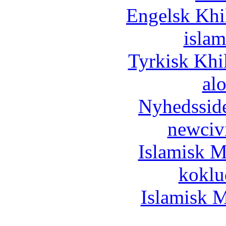
Engelsk Khi
islam
Tyrkisk Khi
al
Nyhedssid
newciv
Islamisk M
koklu
Islamisk M