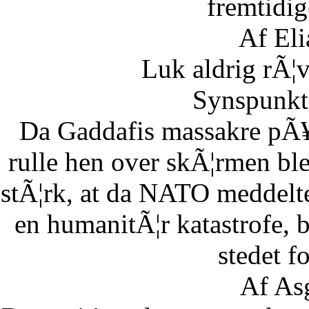
fremtidig
Af Eli
Luk aldrig rÃ¦
Synspunkt 
Da Gaddafis massakre pÃ¥
rulle hen over skÃ¦rmen bl
stÃ¦rk, at da NATO meddelte
en humanitÃ¦r katastrofe,
stedet fo
Af As