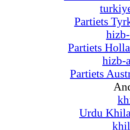
turkiy
Partiets Ty
hizb-
Partiets Hol
hizb-a
Partiets Aus
And
kh
Urdu Khil
khi