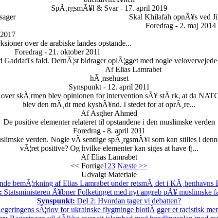
SpÃ¸rgsmÃ¥l & Svar - 17. april 2019
 sager
Skal Khilafah opnÃ¥s ved J
Foredrag - 2. maj 2014
 2017
ksioner over de arabiske landes opstande...
Foredrag - 21. oktober 2011
d Gaddafi's fald. DernÃ¦st bidrager oplÃ¦gget med nogle velovervejede
Af Elias Lamrabet
hÃ¸nsehuset
Synspunkt - 12. april 2011
ver skÃ¦rmen blev opinionen for intervention sÃ¥ stÃ¦rk, at da NATO 
blev den mÃ¸dt med kyshÃ¥nd. I stedet for at oprÃ¸re...
Af Asgher Ahmed
De positive elementer relateret til opstandene i den muslimske verden
Foredrag - 8. april 2011
limske verden. Nogle vÃ¦sentlige spÃ¸rgsmÃ¥l som kan stilles i denn
vÃ¦ret positive? Og hvilke elementer kan siges at have fj...
Af Elias Lamrabet
<< Forrige
1
2
3
Næste >>
Udvalgt Materiale
nde bemÃ¦rkning af Elias Lamrabet under retsmÃ¸det i KÃ¸benhavns By
:
Statsministeren Ã¥bner Folketinget med nyt angreb pÃ¥ muslimske fa
Synspunkt:
Del 2: Hvordan tager vi debatten?
geringens sÃ¦rlov for ukrainske flygtninge blotlÃ¦gger et racistisk m