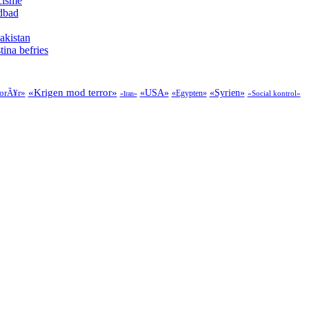
cisme
odbad
akistan
tina befries
«Krigen mod terror»
forÃ¥r»
«USA»
«Syrien»
«Egypten»
«Social kontrol»
«Iran»