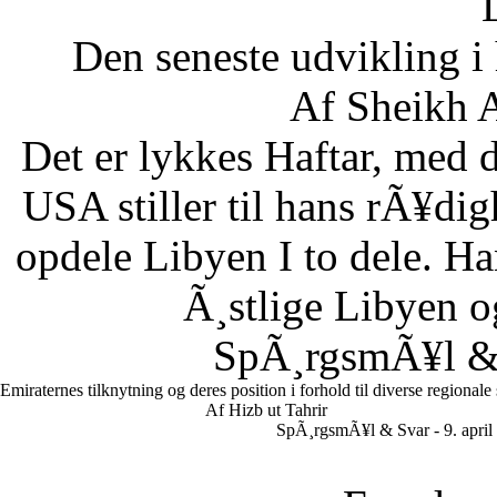
Den seneste udvikling 
Af Sheikh A
Det er lykkes Haftar, med d
USA stiller til hans rÃ¥di
opdele Libyen I to dele. Ha
Ã¸stlige Libyen 
SpÃ¸rgsmÃ¥l & S
Emiraternes tilknytning og deres position i forhold til diverse regionale
Af Hizb ut Tahrir
SpÃ¸rgsmÃ¥l & Svar - 9. april