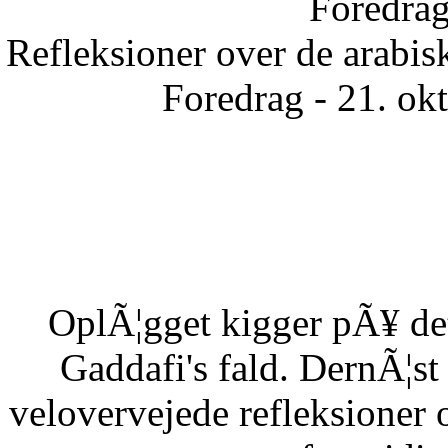
Foredrag
Refleksioner over de arabisk
Foredrag - 21. ok
OplÃ¦gget kigger pÃ¥ det
Gaddafi's fald. DernÃ¦s
velovervejede refleksioner