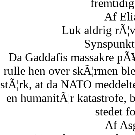
fremtidig
Af Eli
Luk aldrig rÃ¦
Synspunkt 
Da Gaddafis massakre pÃ¥
rulle hen over skÃ¦rmen bl
stÃ¦rk, at da NATO meddelte
en humanitÃ¦r katastrofe,
stedet fo
Af As