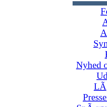
F
A
A
Syn
Nyhed 
Ud
LÃ¸
Presse