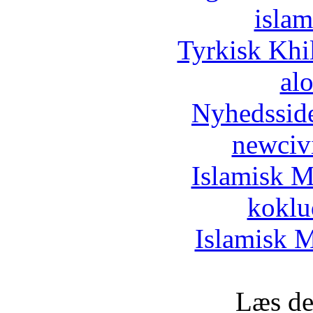
islam
Tyrkisk Khi
al
Nyhedssid
newciv
Islamisk M
koklu
Islamisk M
Læs de