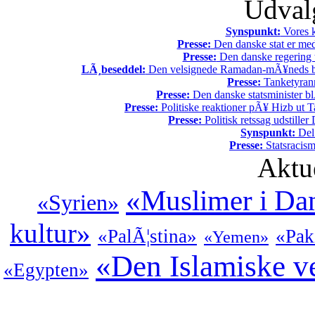
Udvalg
Synspunkt:
Vores k
Presse:
Den danske stat er med
Presse:
Den danske regering tv
LÃ¸beseddel:
Den velsignede Ramadan-mÃ¥neds beg
Presse:
Tanketyrann
Presse:
Den danske statsminister bl
Presse:
Politiske reaktioner pÃ¥ Hizb ut Ta
Presse:
Politisk retssag udstiller
Synspunkt:
Del 
Presse:
Statsracis
Aktu
«Muslimer i D
«Syrien»
kultur»
«PalÃ¦stina»
«Pak
«Yemen»
«Den Islamiske v
«Egypten»