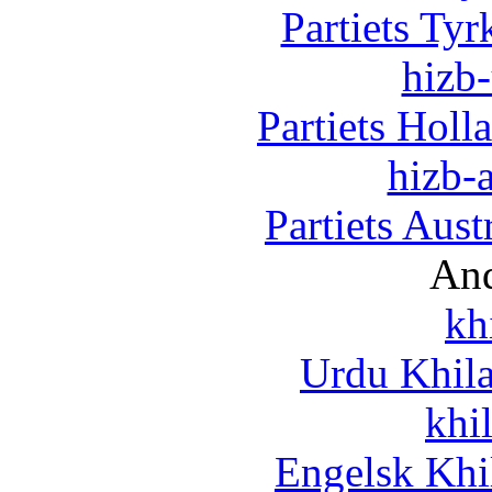
Partiets Ty
hizb-
Partiets Hol
hizb-a
Partiets Aus
And
kh
Urdu Khil
khi
Engelsk Khi