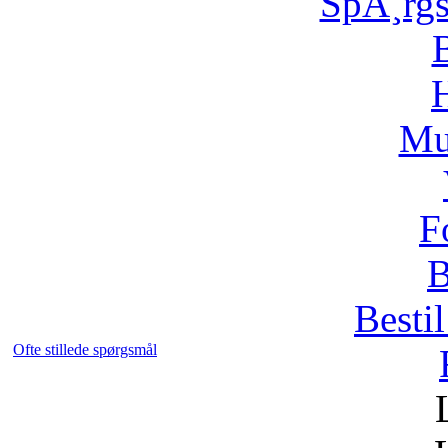
SpÃ¸rg
H
Mu
F
B
Bestil
Ofte stillede spørgsmål