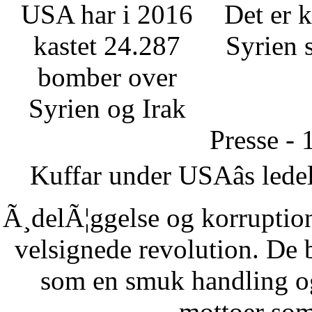
USA har i 2016
Det er k
kastet 24.287
Syrien 
bomber over
Syrien og Irak
Presse - 
Kuffar under USAâs ledel
Ã¸delÃ¦ggelse og korruption
velsignede revolution. De 
som en smuk handling o
mottoer som