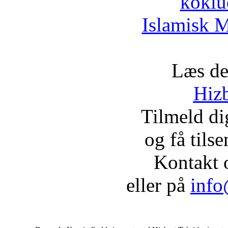
koklu
Islamisk M
Læs de
Hizb
Tilmeld d
og få tils
Kontakt 
eller på
info