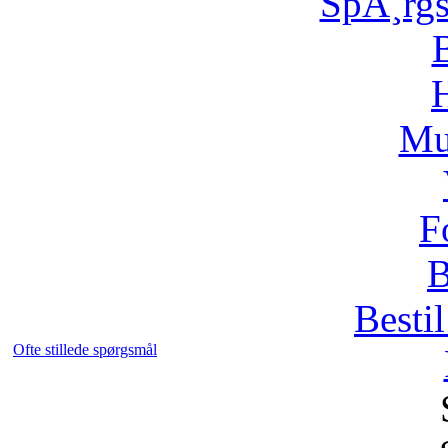
SpÃ¸rg
H
Mu
F
B
Bestil
Ofte stillede spørgsmål