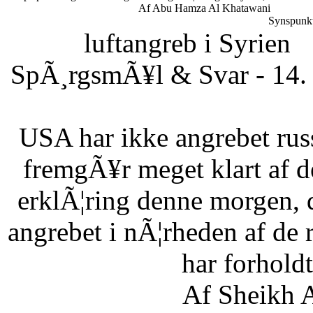
Af Abu Hamza Al Khatawani
Synspunkt
luftangreb i Syrien
SpÃ¸rgsmÃ¥l & Svar - 14. 
USA har ikke angrebet russ
fremgÃ¥r meget klart af d
erklÃ¦ring denne morgen, 
angrebet i nÃ¦rheden af de 
har forholdt 
Af Sheikh A