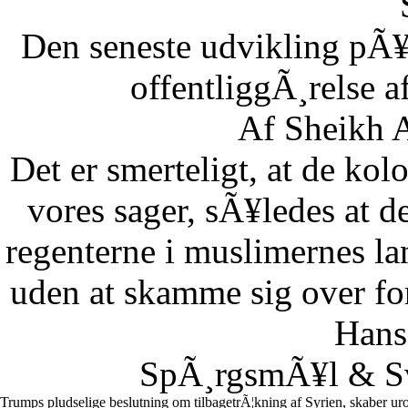
Den seneste udvikling pÃ¥
offentliggÃ¸relse af
Af Sheikh A
Det er smerteligt, at de kolo
vores sager, sÃ¥ledes at 
regenterne i muslimernes l
uden at skamme sig over fo
Hans
SpÃ¸rgsmÃ¥l & Sv
Trumps pludselige beslutning om tilbagetrÃ¦kning af Syrien, skaber uro 