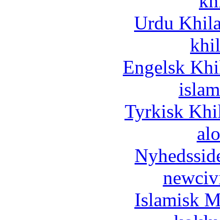
kh
Urdu Khil
khi
Engelsk Khi
islam
Tyrkisk Khi
al
Nyhedssid
newciv
Islamisk M