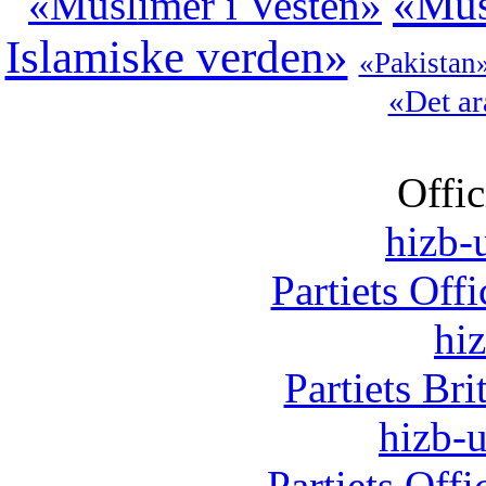
«Mus
«Muslimer i Vesten»
Islamiske verden»
«Pakistan
«Det ar
Offic
hizb-u
Partiets Off
hi
Partiets Br
hizb-u
Partiets Off