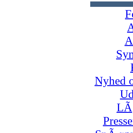
F
A
A
Syn
Nyhed 
Ud
LÃ¸
Presse