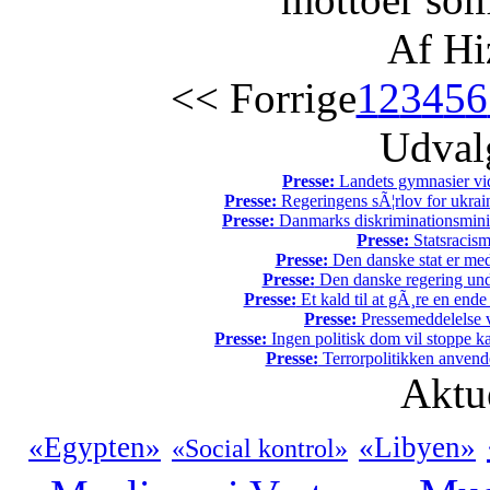
Af Hi
<< Forrige
1
2
3
4
5
6
Udvalg
Presse:
Landets gymnasier vide
Presse:
Regeringens sÃ¦rlov for ukrain
Presse:
Danmarks diskriminationsminist
Presse:
Statsracis
Presse:
Den danske stat er med
Presse:
Den danske regering unde
Presse:
Et kald til at gÃ¸re en end
Presse:
Pressemeddelelse v
Presse:
Ingen politisk dom vil stoppe kal
Presse:
Terrorpolitikken anvende
Aktu
«Egypten»
«Libyen»
«Social kontrol»