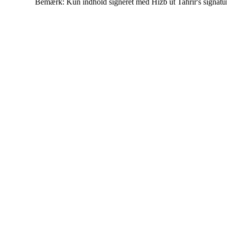
Bemærk: Kun indhold signeret med Hizb ut Tahrir's signatur af