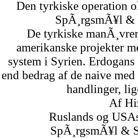
Den tyrkiske operation o
SpÃ¸rgsmÃ¥l & S
De tyrkiske manÃ¸vrer i
amerikanske projekter me
system i Syrien. Erdogans
end bedrag af de naive med 
handlinger, lig
Af Hi
Ruslands og USAs
SpÃ¸rgsmÃ¥l & Sv