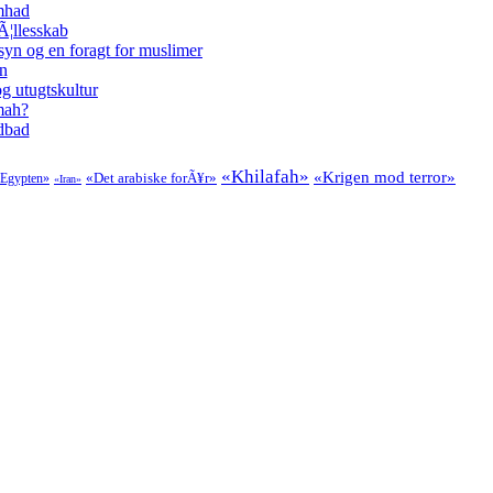
amhad
Ã¦llesskab
syn og en foragt for muslimer
en
g utugtskultur
mmah?
odbad
«Khilafah»
«Krigen mod terror»
«Det arabiske forÃ¥r»
Egypten»
«Iran»