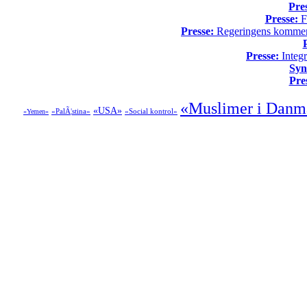
Pre
Presse:
Fo
Presse:
Regeringens kommende
Presse:
Integr
Syn
Pre
«Muslimer i Danm
«USA»
«PalÃ¦stina»
«Social kontrol»
«Yemen»