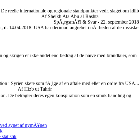
De reelle internationale og regionale standpunkter vedr. slaget om Idlib
Af Sheikh Ata Abu al-Rashta
SpÃ¸rgsmÃ¥l & Svar - 22. september 2018
en, d. 14.04.2018. USA har derimod angrebet i nÃ¦rheden af de russiske
en og skrigen er ikke andet end bedrag af de naive med brandtaler, som
tion i Syrien skete som fÃ¸lge af en aftale med eller en ordre fra USA...
Af Hizb ut Tahrir
ution. De betragter deres egen konspiration som en smuk handling og
 ved synet af nymÃ¥nen
ik
tatistik