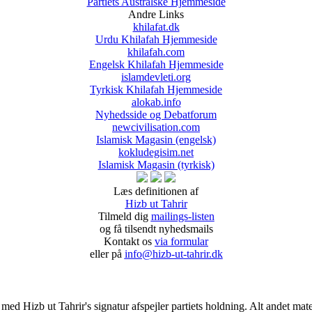
Partiets Australske Hjemmeside
Andre Links
khilafat.dk
Urdu Khilafah Hjemmeside
khilafah.com
Engelsk Khilafah Hjemmeside
islamdevleti.org
Tyrkisk Khilafah Hjemmeside
alokab.info
Nyhedsside og Debatforum
newcivilisation.com
Islamisk Magasin (engelsk)
kokludegisim.net
Islamisk Magasin (tyrkisk)
Læs definitionen af
Hizb ut Tahrir
Tilmeld dig
mailings-listen
og få tilsendt nyhedsmails
Kontakt os
via formular
eller på
info@hizb-ut-tahrir.dk
d Hizb ut Tahrir's signatur afspejler partiets holdning. Alt andet materi