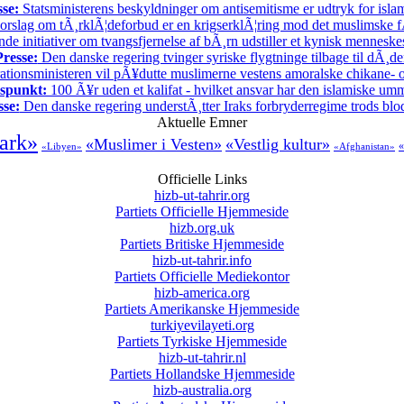
sse:
Statsministerens beskyldninger om antisemitisme er udtryk for isl
rslag om tÃ¸rklÃ¦deforbud er en krigserklÃ¦ring mod det muslimske f
 initiativer om tvangsfjernelse af bÃ¸rn udstiller et kynisk menneske
Presse:
Den danske regering tvinger syriske flygtninge tilbage til dÃ¸d
ationsministeren vil pÃ¥dutte muslimerne vestens amoralske chikane- o
spunkt:
100 Ã¥r uden et kalifat - hvilket ansvar har den islamiske u
sse:
Den danske regering understÃ¸tter Iraks forbryderregime trods bl
Aktuelle Emner
ark»
«Muslimer i Vesten»
«Vestlig kultur»
«
«Libyen»
«Afghanistan»
Officielle Links
hizb-ut-tahrir.org
Partiets Officielle Hjemmeside
hizb.org.uk
Partiets Britiske Hjemmeside
hizb-ut-tahrir.info
Partiets Officielle Mediekontor
hizb-america.org
Partiets Amerikanske Hjemmeside
turkiyevilayeti.org
Partiets Tyrkiske Hjemmeside
hizb-ut-tahrir.nl
Partiets Hollandske Hjemmeside
hizb-australia.org