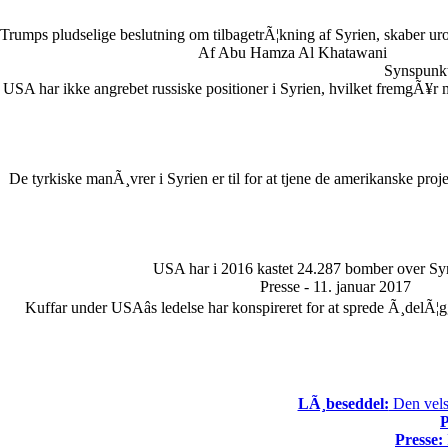
Trumps pludselige beslutning om tilbagetrÃ¦kning af Syrien, skaber uro 
Af Abu Hamza Al Khatawani
Synspunkt
USA har ikke angrebet russiske positioner i Syrien, hvilket fremgÃ¥r 
De tyrkiske manÃ¸vrer i Syrien er til for at tjene de amerikanske pro
USA har i 2016 kastet 24.287 bomber over Syr
Presse - 11. januar 2017
Kuffar under USAâs ledelse har konspireret for at sprede Ã¸delÃ¦
LÃ¸beseddel:
Den vels
P
Presse: