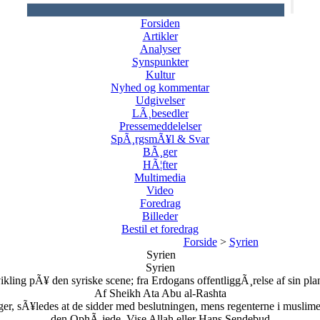
Forsiden
Artikler
Analyser
Synspunkter
Kultur
Nyhed og kommentar
Udgivelser
LÃ¸besedler
Pressemeddelelser
SpÃ¸rgsmÃ¥l & Svar
BÃ¸ger
HÃ¦fter
Multimedia
Video
Foredrag
Billeder
Bestil et foredrag
Forside
>
Syrien
Syrien
Syrien
kling pÃ¥ den syriske scene; fra Erdogans offentliggÃ¸relse af sin plan 
Af Sheikh Ata Abu al-Rashta
s sager, sÃ¥ledes at de sidder med beslutningen, mens regenterne i musl
den OphÃ¸jede, Vise Allah eller Hans Sendebud