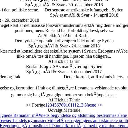
SpÃ¸rgsmÃ¥l & Svar - 30. december 2018
i den politiske scene.
Det seneste amerikanske luftangreb i Syrien
SpÃ¸rgsmÃ¥l & Svar - 14. april 2018
 - 29. december 2018
meget klart af det russiske forsvarsministeriums erklÃ¦ring denne morg
positioner, mens Rusland har forholdt sig tavst, selvo...
Af Sheikh Ata Abu al-Rashta
Den tyrkiske operation olivengren i det nordlige Syrien
SpÃ¸rgsmÃ¥l & Svar - 24. januar 2018
jekter med at konsolidere det sekulÃ¦re system i Syrien. Erdogans rÃ¥b
ikke omsÃ¦ttes til handlinger, ligesom han tidligere...
Af Hizb ut Tahrir
Ruslands og USAs manÃ¸vrering i Syrien
SpÃ¸rgsmÃ¥l & Svar - 9. december 2017
ien og Irak
Det er korrekt, at Ruslands interven
ggelse og korruption i Irak og tilintetgÃ¸re Levantens velsignede revol
gemmer sig bag lÃ¸gnagtige mottoer som bekÃ¦mpelse a...
Af Hizb ut Tahrir
<< Forrige
1
2
3
4
5
6
7
8
9
10
11
12
13
Næste >>
Udvalgt Materiale
ignede Ramadan-mÃ¥neds begyndelse og afslutning bestemmes alene
resse:
Landets gymnasier viderefÃ¸rer regeringens anti-islamiske polit
Regeringen gÃ¸r muslimer i Danmark fredlÃ¸se med ny manipulerende s