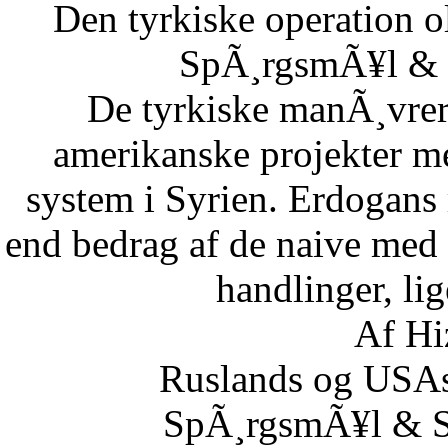
Den tyrkiske operation o
SpÃ¸rgsmÃ¥l & S
De tyrkiske manÃ¸vrer i
amerikanske projekter me
system i Syrien. Erdogans
end bedrag af de naive med 
handlinger, lig
Af Hi
Ruslands og USAs
SpÃ¸rgsmÃ¥l & Sv