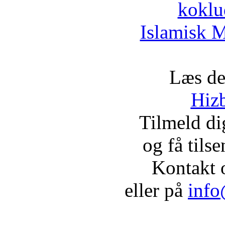
koklu
Islamisk M
Læs de
Hizb
Tilmeld d
og få tils
Kontakt 
eller på
info