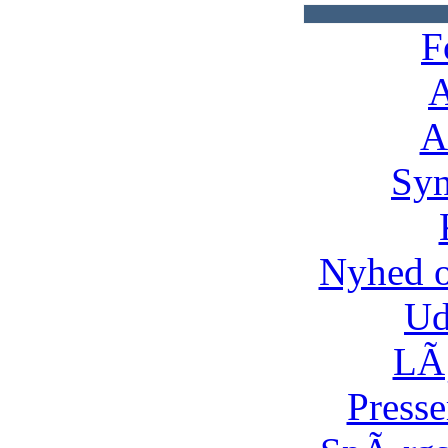
F
A
A
Syn
Nyhed 
Ud
LÃ¸
Presse