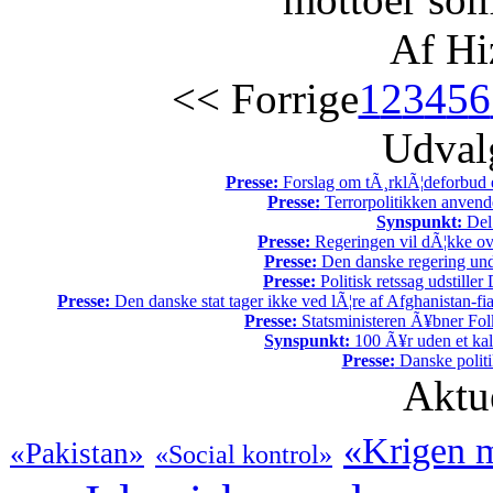
Af Hi
<< Forrige
1
2
3
4
5
6
Udvalg
Presse:
Forslag om tÃ¸rklÃ¦deforbud e
Presse:
Terrorpolitikken anvende
Synspunkt:
Del 
Presse:
Regeringen vil dÃ¦kke ov
Presse:
Den danske regering unde
Presse:
Politisk retssag udstiller
Presse:
Den danske stat tager ikke ved lÃ¦re af Afghanistan-fia
Presse:
Statsministeren Ã¥bner Fol
Synspunkt:
100 Ã¥r uden et kali
Presse:
Danske politi
Aktu
«Krigen m
«Pakistan»
«Social kontrol»