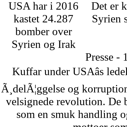
USA har i 2016
Det er k
kastet 24.287
Syrien 
bomber over
Syrien og Irak
Presse - 
Kuffar under USAâs ledel
Ã¸delÃ¦ggelse og korruption
velsignede revolution. De 
som en smuk handling o
mottoer som