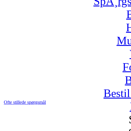
SpÃ¸rg
H
Mu
F
B
Bestil
Ofte stillede spørgsmål