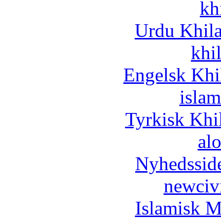
kh
Urdu Khil
khi
Engelsk Khi
islam
Tyrkisk Khi
al
Nyhedssid
newciv
Islamisk M