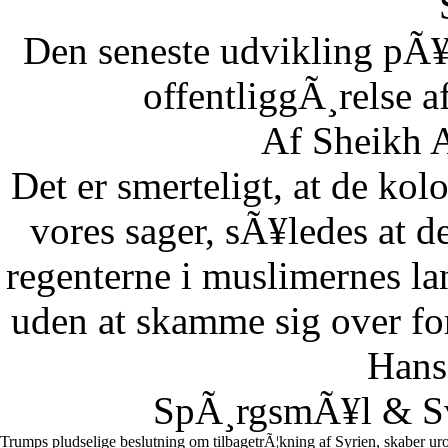
Den seneste udvikling pÃ¥
offentliggÃ¸relse af
Af Sheikh A
Det er smerteligt, at de kolo
vores sager, sÃ¥ledes at 
regenterne i muslimernes l
uden at skamme sig over fo
Hans
SpÃ¸rgsmÃ¥l & Sv
Trumps pludselige beslutning om tilbagetrÃ¦kning af Syrien, skaber uro 