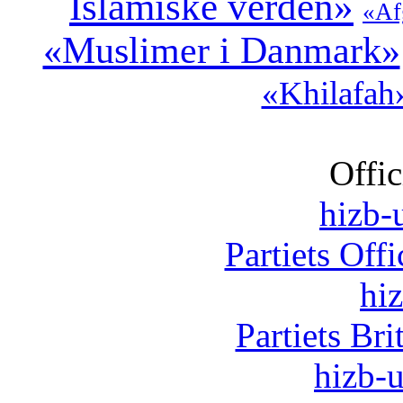
Islamiske verden»
«Af
«Muslimer i Danmark»
«Khilafah
Offic
hizb-u
Partiets Off
hi
Partiets Br
hizb-u