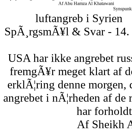
Af Abu Hamza Al Khatawani
Synspunkt
luftangreb i Syrien
SpÃ¸rgsmÃ¥l & Svar - 14. 
USA har ikke angrebet russ
fremgÃ¥r meget klart af d
erklÃ¦ring denne morgen, 
angrebet i nÃ¦rheden af de 
har forholdt 
Af Sheikh A