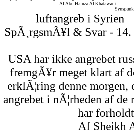
Af Abu Hamza Al Khatawani
Synspunkt
luftangreb i Syrien
SpÃ¸rgsmÃ¥l & Svar - 14. 
USA har ikke angrebet russ
fremgÃ¥r meget klart af d
erklÃ¦ring denne morgen, 
angrebet i nÃ¦rheden af de 
har forholdt 
Af Sheikh A