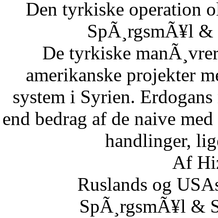
Den tyrkiske operation o
SpÃ¸rgsmÃ¥l & S
De tyrkiske manÃ¸vrer i
amerikanske projekter me
system i Syrien. Erdogans
end bedrag af de naive med 
handlinger, lig
Af Hi
Ruslands og USAs
SpÃ¸rgsmÃ¥l & Sv