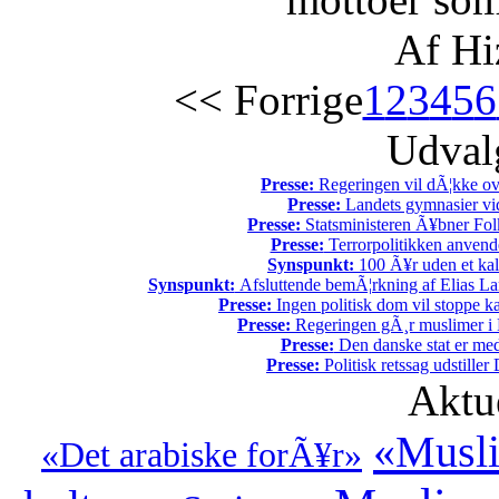
Af Hi
<< Forrige
1
2
3
4
5
6
Udvalg
Presse:
Regeringen vil dÃ¦kke ov
Presse:
Landets gymnasier vide
Presse:
Statsministeren Ã¥bner Fol
Presse:
Terrorpolitikken anvende
Synspunkt:
100 Ã¥r uden et kali
Synspunkt:
Afsluttende bemÃ¦rkning af Elias La
Presse:
Ingen politisk dom vil stoppe kal
Presse:
Regeringen gÃ¸r muslimer i 
Presse:
Den danske stat er med
Presse:
Politisk retssag udstiller
Aktu
«Musli
«Det arabiske forÃ¥r»