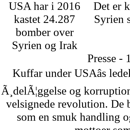
USA har i 2016
Det er k
kastet 24.287
Syrien 
bomber over
Syrien og Irak
Presse - 
Kuffar under USAâs ledel
Ã¸delÃ¦ggelse og korruption
velsignede revolution. De 
som en smuk handling o
mottoer som