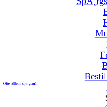
SpÃ¸rg
H
Mu
F
B
Bestil
Ofte stillede spørgsmål