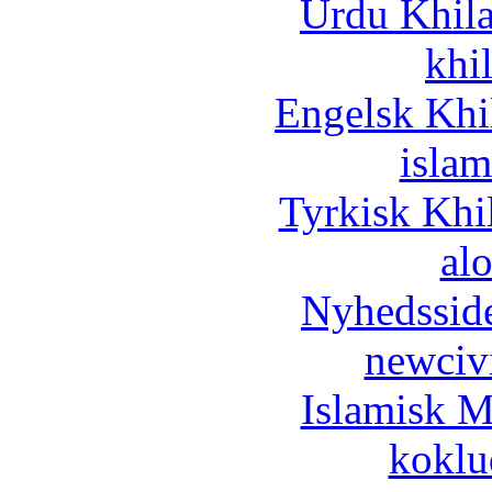
Urdu Khil
khi
Engelsk Khi
islam
Tyrkisk Khi
al
Nyhedssid
newciv
Islamisk M
koklu