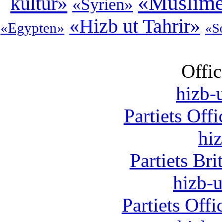
«Muslime
kultur»
«Syrien»
«Hizb ut Tahrir»
«Egypten»
«S
Offic
hizb-u
Partiets Off
hi
Partiets Br
hizb-u
Partiets Off