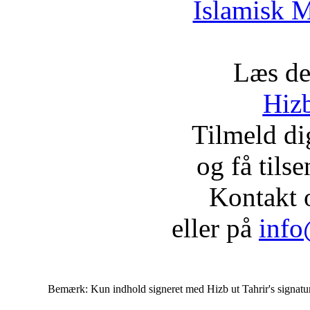
Islamisk M
Læs de
Hizb
Tilmeld d
og få tils
Kontakt 
eller på
info
Bemærk: Kun indhold signeret med Hizb ut Tahrir's signatur af