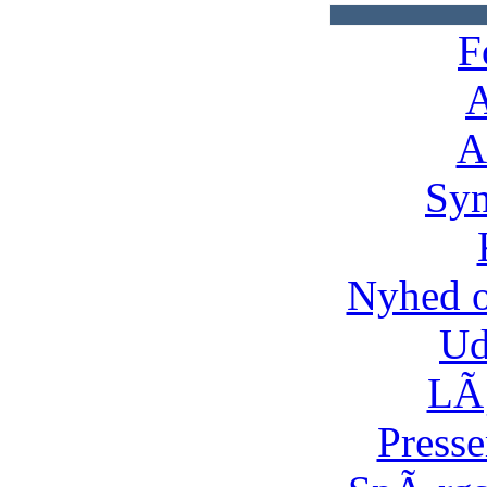
F
A
A
Syn
Nyhed 
Ud
LÃ¸
Presse