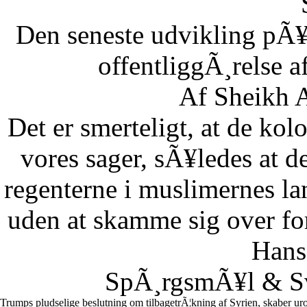
Den seneste udvikling pÃ¥
offentliggÃ¸relse af
Af Sheikh A
Det er smerteligt, at de kolo
vores sager, sÃ¥ledes at 
regenterne i muslimernes l
uden at skamme sig over fo
Hans
SpÃ¸rgsmÃ¥l & Sv
Trumps pludselige beslutning om tilbagetrÃ¦kning af Syrien, skaber uro 