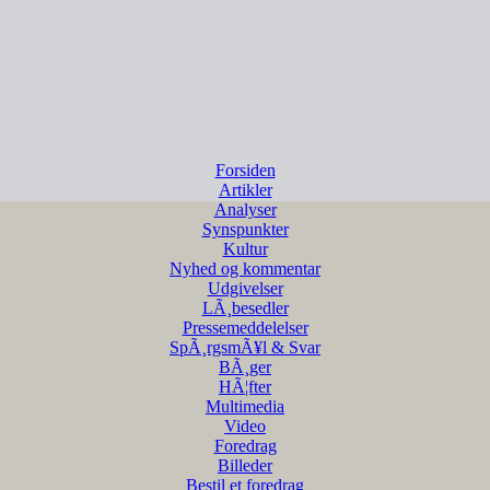
Forsiden
Artikler
Analyser
Synspunkter
Kultur
Nyhed og kommentar
Udgivelser
LÃ¸besedler
Pressemeddelelser
SpÃ¸rgsmÃ¥l & Svar
BÃ¸ger
HÃ¦fter
Multimedia
Video
Foredrag
Billeder
Bestil et foredrag