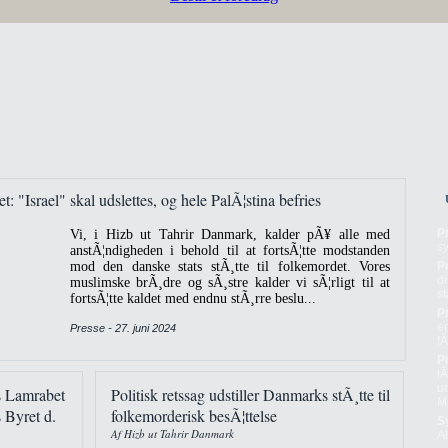
t: "Israel" skal udslettes, og hele PalÃ¦stina befries
P
Vi, i Hizb ut Tahrir Danmark, kalder pÃ¥ alle med
sy
anstÃ¦ndigheden i behold til at fortsÃ¦tte modstanden
mod den danske stats stÃ¸tte til folkemordet. Vores
P
di
muslimske brÃ¸dre og sÃ¸stre kalder vi sÃ¦rligt til at
st
fortsÃ¦tte kaldet med endnu stÃ¸rre beslu...
P
e
Presse - 27. juni 2024
fÃ
P
lÃ
u
s Lamrabet
Politisk retssag udstiller Danmarks stÃ¸tte til
Ma
 Byret d.
folkemorderisk besÃ¦ttelse
S
Af Hizb ut Tahrir Danmark
A