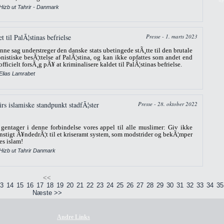
«P
Hizb ut Tahrir - Danmark
t til PalÃ¦stinas befrielse
Presse - 1. marts 2023
nne sag understreger den danske stats ubetingede stÃ¸tte til den brutale
onistiske besÃ¦ttelse af PalÃ¦stina, og kan ikke opfattes som andet end
 officielt forsÃ¸g pÃ¥ at kriminalisere kaldet til PalÃ¦stinas befrielse.
Elias Lamrabet
rs islamiske standpunkt stadfÃ¦ster
Presse - 28. oktober 2022
 gentager i denne forbindelse vores appel til alle muslimer: Giv ikke
nstigt Ã¥ndedrÃ¦t til et kriseramt system, som modstrider og bekÃ¦mper
res islam!
 Hizb ut Tahrir Danmark
<<
3
14
15
16
17
18
19
20
21
22
23
24
25
26
27
28
29
30
31
32
33
34
35
Næste >>
Andre Links