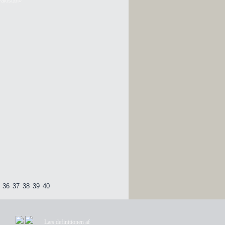
akistan»
36
37
38
39
40
Læs definitionen af