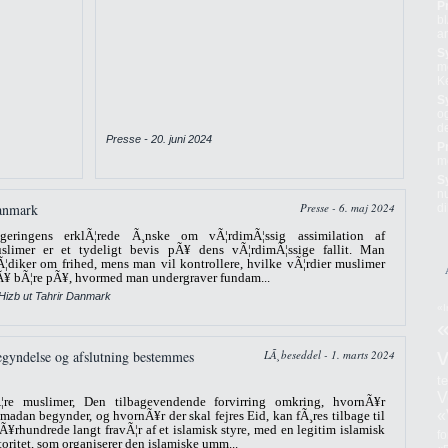
P
b
an
S
m
K
S
o
d
Presse - 20. juni 2024
P
m
S
nu
Danmark
Presse - 6. maj 2024
di
geringens erklÃ¦rede Ã¸nske om vÃ¦rdimÃ¦ssig assimilation af
slimer er et tydeligt bevis pÃ¥ dens vÃ¦rdimÃ¦ssige fallit. Man
Ã¦diker om frihed, mens man vil kontrollere, hvilke vÃ¦rdier muslimer
¥ bÃ¦re pÃ¥, hvormed man undergraver fundam...
 Hizb ut Tahrir Danmark
«I
yndelse og afslutning bestemmes
LÃ¸beseddel - 1. marts 2024
te
V
¦re muslimer, Den tilbagevendende forvirring omkring, hvornÃ¥r
«
madan begynder, og hvornÃ¥r der skal fejres Eid, kan fÃ¸res tilbage til
 Ã¥rhundrede langt fravÃ¦r af et islamisk styre, med en legitim islamisk
f
toritet, som organiserer den islamiske umm...