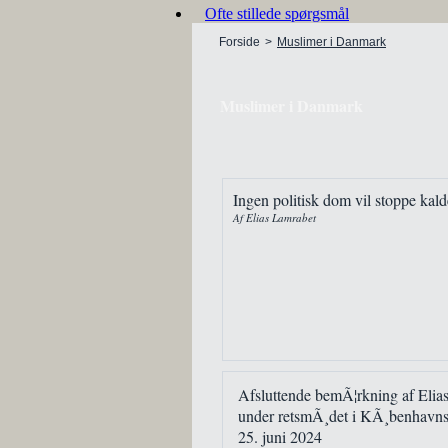
Ofte stillede spørgsmål
Forside
>
Muslimer i Danmark
Muslimer i Danmark
Ingen politisk dom vil stoppe kalde
Af Elias Lamrabet
Afsluttende bemÃ¦rkning af Elia
under retsmÃ¸det i KÃ¸benhavns
25. juni 2024