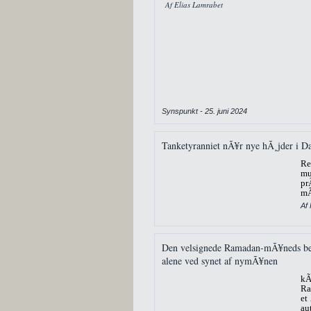
Af Elias Lamrabet
Synspunkt - 25. juni 2024
Tanketyranniet nÃ¥r nye hÃ¸jder i 
Re
mu
pr
mÃ
Af
Den velsignede Ramadan-mÃ¥neds beg
alene ved synet af nymÃ¥nen
kÃ
Ra
et
au