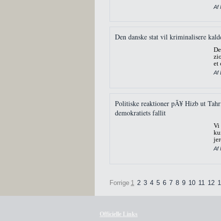
Af 
Den danske stat vil kriminalisere kalde
De
zi
et
Af 
Politiske reaktioner pÃ¥ Hizb ut Tahri
demokratiets fallit
Vi
ku
je
Af
Forrige
1
2
3
4
5
6
7
8
9
10
11
12
1
Officielle Links