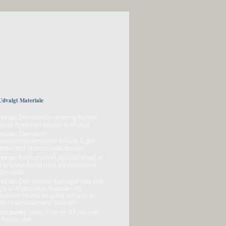
Udvalgt Materiale
resse:
Den danske regering tvinger
riske flygtninge tilbage til dÃ¸den
resse:
Danmarks
skriminationsminister krÃ¦ver Ã¸get
atskontrol af muslimske familier
resse:
Forslag om tÃ¸rklÃ¦deforbud er
n krigserklÃ¦ring mod det muslimske
¦llesskab
resse:
Den danske stat tager ikke ved
¦re af Afghanistan-fiaskoen og
dsender endnu en gang soldater til
li i kolonialismens tjeneste!
ynspunkt:
Vores krise er stÃ¸rre end
l Aqsas sÃ¥r