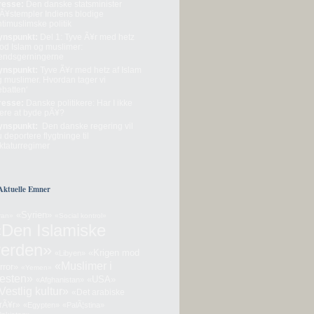
resse:
Den danske statsminister
lÃ¥stempler Indiens blodige
timuslimske politik
ynspunkt:
Del 1: Tyve Ã¥r med hetz
od Islam og muslimer:
endsgerningerne
ynspunkt:
Tyve Ã¥r med hetz af Islam
g muslimer. Hvordan tager vi
ebatten‘
resse:
Danske politikere: Har I ikke
ere at byde pÃ¥?
ynspunkt:
Den danske regering vil
 deportere flygtninge til
ktaturregimer
Aktuelle Emner
«Syrien»
ran»
«Social kontrol»
«Den Islamiske
verden»
«Krigen mod
«Libyen»
«Muslimer i
rror»
«Yemen»
esten»
«USA»
«Afghanistan»
Vestlig kultur»
«Det arabiske
orÃ¥r»
«Egypten»
«PalÃ¦stina»