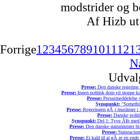
modstrider og b
Af Hizb ut
Forrige
1
2
3
4
5
6
7
8
9
10
11
12
1
N
Udvalg
Presse:
Den danske regering tv
Presse:
Ingen politisk dom vil stoppe kal
Presse:
Pressemeddelelse v
Synspunkt:
"Somethin
Presse:
Regeringen gÃ¸r muslimer i 
Presse:
Danske politi
Synspunkt:
Del 1: Tyve Ã¥r med 
Presse:
Den danske statsminister bl
Presse:
Statsracis
Presse:
Et kald til at gÃ¸re en end