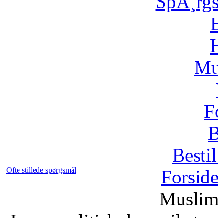
SpÃ¸rg
H
Mu
F
B
Bestil
Ofte stillede spørgsmål
Forsid
Muslim