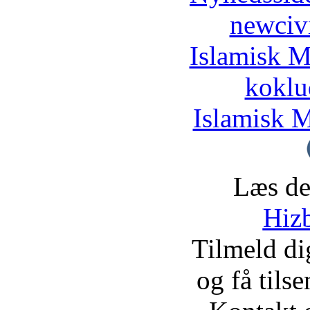
newciv
Islamisk M
koklu
Islamisk M
Læs de
Hizb
Tilmeld d
og få tils