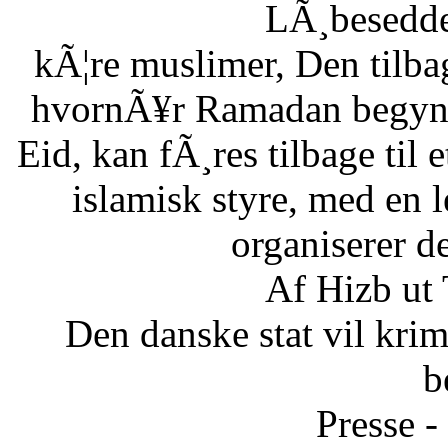
LÃ¸besedde
kÃ¦re muslimer, Den tilb
hvornÃ¥r Ramadan begynde
Eid, kan fÃ¸res tilbage til 
islamisk styre, med en l
organiserer d
Af Hizb ut
Den danske stat vil krimi
b
Presse -