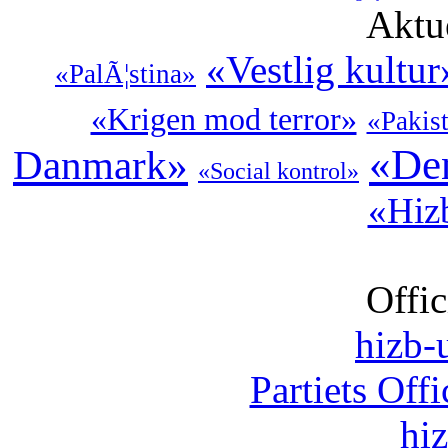
Aktu
«Vestlig kultur
«PalÃ¦stina»
«Krigen mod terror»
«Pakis
«Den
Danmark»
«Social kontrol»
«Hizb
Offic
hizb-u
Partiets Off
hi