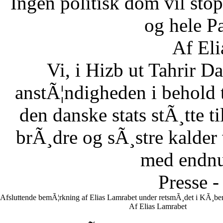
Ingen politisk dom vil stopp
og hele Pa
Af Eli
Vi, i Hizb ut Tahrir 
anstÃ¦ndigheden i behold 
den danske stats stÃ¸tte 
brÃ¸dre og sÃ¸stre kalder vi
med endnu 
Presse -
Afsluttende bemÃ¦rkning af Elias Lamrabet under retsmÃ¸det i KÃ¸ben
Af Elias Lamrabet