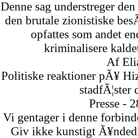
Denne sag understreger den d
den brutale zionistiske besÃ
opfattes som andet end
kriminalisere kaldet
Af Eli
Politiske reaktioner pÃ¥ Hi
stadfÃ¦ster 
Presse - 
Vi gentager i denne forbinde
Giv ikke kunstigt Ã¥ndedr