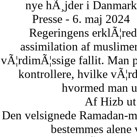
nye hÃ¸jder i Danmark
Presse - 6. maj 2024
Regeringens erklÃ¦re
assimilation af muslimer
vÃ¦rdimÃ¦ssige fallit. Man 
kontrollere, hvilke vÃ¦
hvormed man un
Af Hizb ut
Den velsignede Ramadan-mÃ
bestemmes alene 