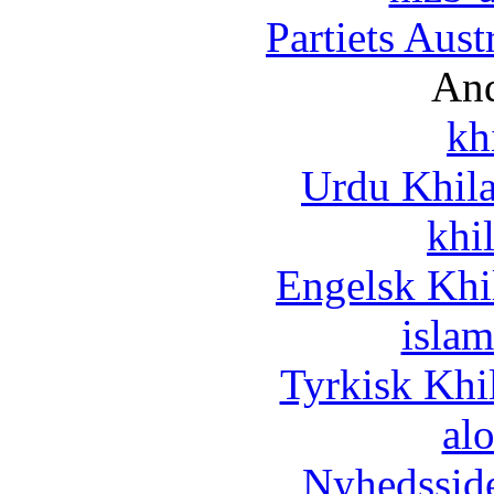
Partiets Aus
And
kh
Urdu Khil
khi
Engelsk Khi
islam
Tyrkisk Khi
al
Nyhedssid