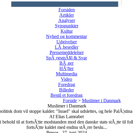
Forsiden
Artikler
Analyser
Synspunkter
Kultur
Nyhed og kommentar
Udgivelser
LÃ¸besedler
Pressemeddelelser
SpÃ¸rgsmÃ¥l & Svar
BÃ¸ger
HÃ¦fter
Multimedia
Video
Foredrag
Billeder
Bestil et foredrag
Forside
>
Muslimer i Danmark
Muslimer i Danmark
olitisk dom vil stoppe kaldet: "Israel" skal udslettes, og hele PalÃ¦stina
Af Elias Lamrabet
ehold til at fortsÃ¦tte modstanden mod den danske stats stÃ¸tte til fol
fortsÃ¦tte kaldet med endnu stÃ¸rre beslu...
Presse - 27. juni 2024