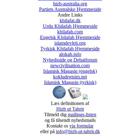
hizb-australia.org
Partiets Australske Hjemmeside
Andre Links
khilafat.dk
Urdu Khilafah Hjemmeside
khilafah.com
Engelsk Khilafah Hjemmeside
islamdevleti.org
Tyrkisk Khilafah Hjemmeside
alokab.info
Nyhedsside og Debatforum
newcivilisation.com
Islamisk Magasin (engelsk)
kokludegisim.net
Islamisk Magasin (tyrkisk)
Læs definitionen af
Hizb ut Tahrir
Tilmeld dig
mailings-listen
og få tilsendt nyhedsmails
Kontakt os
via formular
eller på
info@hizb-ut-tahrir.dk