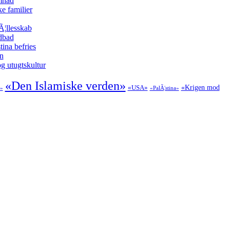
amhad
e familier
Ã¦llesskab
odbad
tina befries
en
g utugtskultur
«Den Islamiske verden»
«USA»
«Krigen mod
»
«PalÃ¦stina»