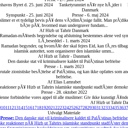
havns Byret d. 25. juni 2024
Tanketyranniet nÃ¥r nye hÃ¸jder i
Danmark
Synspunkt - 25. juni 2024
Presse - 6. maj 2024
imer er et tydeligt bevis pÃ¥ dens vÃ¦rdimÃ¦ssige fallit. Man prÃ¦dik
bÃ¦re pÃ¥, hvormed man undergraver fundam...
Af Hizb ut Tahrir Danmark
 Ramadan-mÃ¥neds begyndelse og afslutning bestemmes alene ved sy
LÃ¸beseddel - 1. marts 2024
madan begynder, og hvornÃ¥r der skal fejres Eid, kan fÃ¸res tilbage t
islamisk autoritet, som organiserer den islamiske umm...
Af Hizb ut Tahrir - Danmark
Den danske stat vil kriminalisere kaldet til PalÃ¦stinas befrielse
Presse - 1. marts 2023
utale zionistiske besÃ¦ttelse af PalÃ¦stina, og kan ikke opfattes som ande
befrielse.
Af Elias Lamrabet
reaktioner pÃ¥ Hizb ut Tahrirs islamiske standpunkt stadfÃ¦ster demokrat
Presse - 28. oktober 2022
denne forbindelse vores appel til alle muslimer: Giv ikke kunstigt Ã¥nd
Af Hizb ut Tahrir D
9
10
11
12
13
14
15
16
17
18
19
20
21
22
23
24
25
26
27
28
29
30
31
32
33
34
35
36
3
Udvalgt Materiale
Presse:
Den danske stat vil kriminalisere kaldet til PalÃ¦stinas befrielse
ske reaktioner pÃ¥ Hizb ut Tahrirs islamiske standpunkt stadfÃ¦ster demo