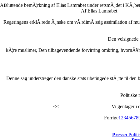
Afsluttende bemÃ¦rkning af Elias Lamrabet under retsmÃ¸det i KÃ¸ben
Af Elias Lamrabet
Regeringens erklÃ¦rede Ã¸nske om vÃ¦rdimÃ¦ssig assimilation af musl
Den velsignede
kÃ¦re muslimer, Den tilbagevendende forvirring omkring, hvornÃ¥r Ra
Denne sag understreger den danske stats ubetingede stÃ¸tte til den br
Politiske 
<<
Vi gentager i 
Forrige
1
2
3
4
5
6
7
8
Presse:
Politi