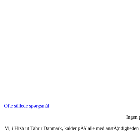
Ofte stillede spørgsmål
Ingen p
Vi, i Hizb ut Tahrir Danmark, kalder pÃ¥ alle med anstÃ¦ndigheden i b