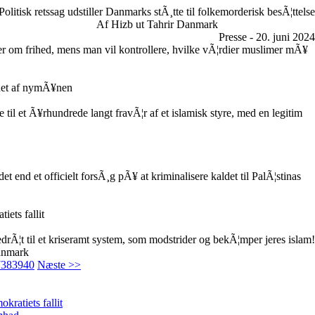
Politisk retssag udstiller Danmarks stÃ¸tte til folkemorderisk besÃ¦ttelse
Af Hizb ut Tahrir Danmark
Presse - 20. juni 2024
er om frihed, mens man vil kontrollere, hvilke vÃ¦rdier muslimer mÃ¥
net af nymÃ¥nen
il et Ã¥rhundrede langt fravÃ¦r af et islamisk styre, med en legitim
t end et officielt forsÃ¸g pÃ¥ at kriminalisere kaldet til PalÃ¦stinas
iets fallit
edrÃ¦t til et kriseramt system, som modstrider og bekÃ¦mper jeres islam!
anmark
7
38
39
40
Næste >>
kratiets fallit