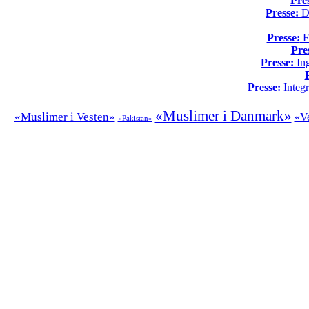
Pre
Presse:
Da
Presse:
Fo
Pre
Presse:
Ing
Presse:
Integr
«Muslimer i Danmark»
«Muslimer i Vesten»
«Ve
«Pakistan»