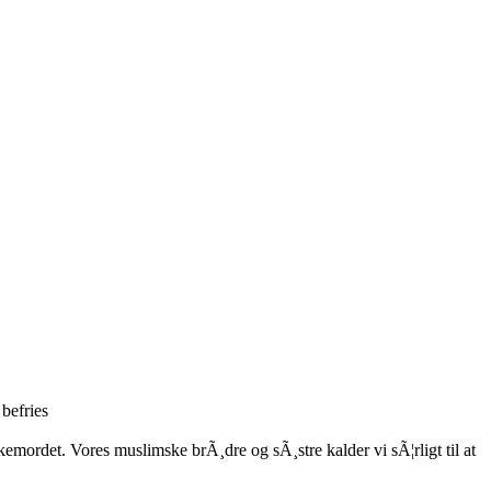
 befries
kemordet. Vores muslimske brÃ¸dre og sÃ¸stre kalder vi sÃ¦rligt til at