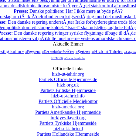
sse:
Statsministerens beskyldninger om antisemitisme er udtryk for isl
nmarks diskriminationsminister krÃ¦ver Ã¸get statskontrol af muslimsk
Presse:
Danske politikere: Har I ikke mere at byde pÃ¥?
rslag om tÃ¸rklÃ¦deforbud er en krigserklÃ¦ring mod det muslimske f
sse:
Den danske regering understÃ¸tter Iraks forbryderregime trods bl
en politisk dom vil stoppe kaldet: "Israel" skal udslettes, og hele PalÃ¦s
Presse:
Den danske regering tvinger syriske flygtninge tilbage til dÃ¸d
ationsministeren vil pÃ¥dutte muslimerne vestens amoralske chikane- o
Aktuelle Emner
stlig kultur»
«Hizb ut Tahrir»
«Syrien»
«Egypten»
«Det arabiske forÃ¥r»
«Libyen
terror»
«Social kontrol»
Officielle Links
hizb-ut-tahrir.org
Partiets Officielle Hjemmeside
hizb.org.uk
Partiets Britiske Hjemmeside
hizb-ut-tahrir.info
Partiets Officielle Mediekontor
hizb-america.org
Partiets Amerikanske Hjemmeside
turkiyevilayeti.org
Partiets Tyrkiske Hjemmeside
hizb-ut-tahrir.nl
Partiets Hollandske Hjemmeside