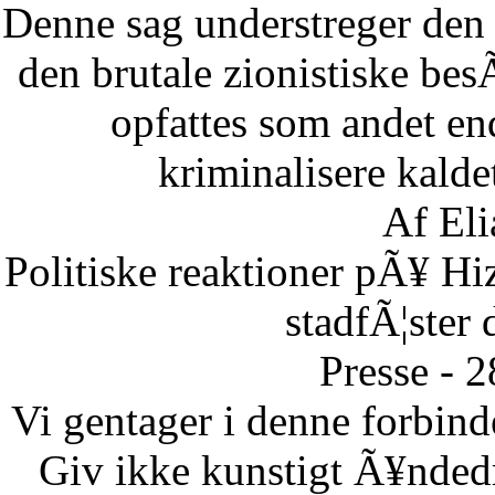
Denne sag understreger den d
den brutale zionistiske besÃ
opfattes som andet end
kriminalisere kaldet
Af Eli
Politiske reaktioner pÃ¥ Hi
stadfÃ¦ster 
Presse - 
Vi gentager i denne forbinde
Giv ikke kunstigt Ã¥ndedr