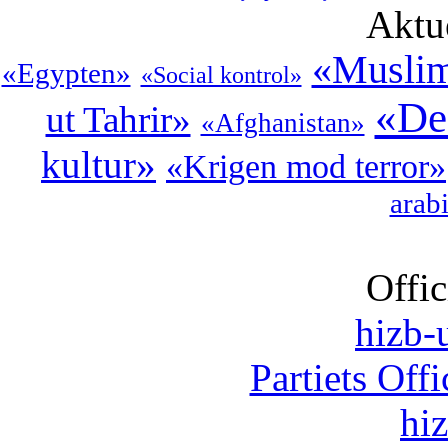
Aktu
«Muslim
«Egypten»
«Social kontrol»
«De
ut Tahrir»
«Afghanistan»
kultur»
«Krigen mod terror»
arab
Offic
hizb-u
Partiets Off
hi