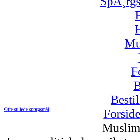
SpÃ¸rg
H
Mu
F
B
Bestil
Ofte stillede spørgsmål
Forsid
Muslim