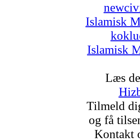
newciv
Islamisk M
koklu
Islamisk M
Læs de
Hizb
Tilmeld d
og få tils
Kontakt 