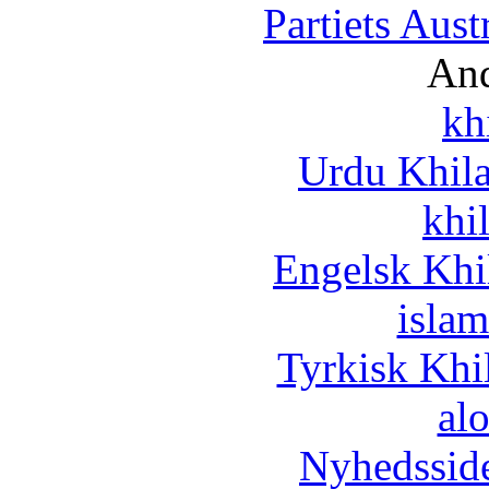
Partiets Aus
And
kh
Urdu Khil
khi
Engelsk Khi
islam
Tyrkisk Khi
al
Nyhedssid