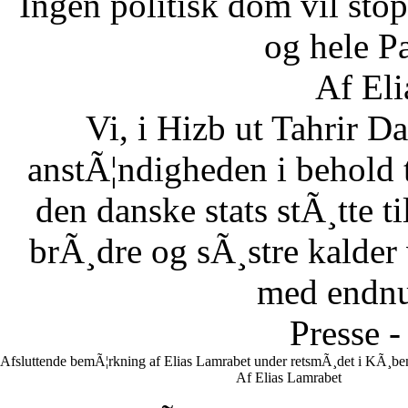
Ingen politisk dom vil stopp
og hele Pa
Af Eli
Vi, i Hizb ut Tahrir 
anstÃ¦ndigheden i behold 
den danske stats stÃ¸tte 
brÃ¸dre og sÃ¸stre kalder vi
med endnu 
Presse -
Afsluttende bemÃ¦rkning af Elias Lamrabet under retsmÃ¸det i KÃ¸ben
Af Elias Lamrabet