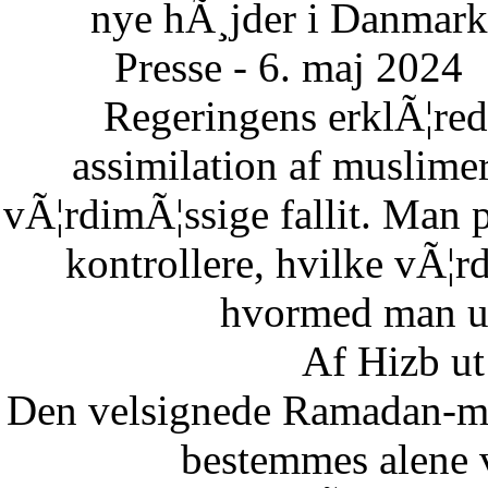
nye hÃ¸jder i Danmark
Presse - 6. maj 2024
Regeringens erklÃ¦re
assimilation af muslimer
vÃ¦rdimÃ¦ssige fallit. Man 
kontrollere, hvilke vÃ¦
hvormed man un
Af Hizb ut
Den velsignede Ramadan-mÃ
bestemmes alene 