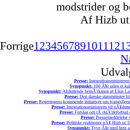
modstrider og b
Af Hizb ut
Forrige
1
2
3
4
5
6
7
8
9
10
11
12
1
N
Udvalg
Presse:
Integrationsministeren
Synspunkt:
100 Ã¥r uden et kali
Synspunkt:
Afsluttende bemÃ¦rkning af Elias La
Presse:
Den danske statsminister bl
Presse:
Regeringens kommende initiativer om tvangsfjerne
Presse:
Integrationsministeren vil pÃ¥dutt
Presse:
Forslag om tÃ¸rklÃ¦deforbud e
Presse:
Pressemeddelelse v
Presse:
Politiske reaktioner pÃ¥ Hizb ut Ta
Synspunkt:
Tyve Ã¥r med hetz af