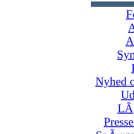
F
A
A
Syn
Nyhed 
Ud
LÃ¸
Presse