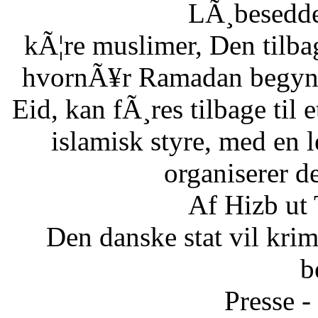
LÃ¸besedde
kÃ¦re muslimer, Den tilb
hvornÃ¥r Ramadan begynde
Eid, kan fÃ¸res tilbage til 
islamisk styre, med en l
organiserer d
Af Hizb ut
Den danske stat vil krimi
b
Presse -