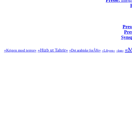
Presse:
Integr
Pres
Pre
Syns
«M
«Hizb ut Tahrir»
«Krigen mod terror»
«Det arabiske forÃ¥r»
«Libyen»
«Iran»