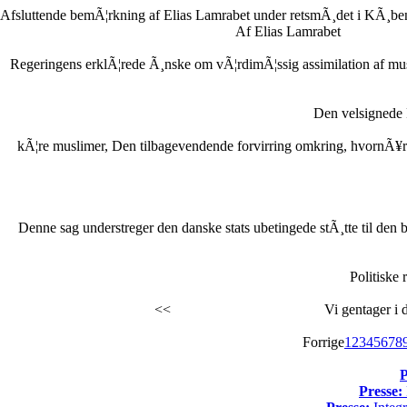
Afsluttende bemÃ¦rkning af Elias Lamrabet under retsmÃ¸det i KÃ¸ben
Af Elias Lamrabet
Regeringens erklÃ¦rede Ã¸nske om vÃ¦rdimÃ¦ssig assimilation af musl
Den velsignede
kÃ¦re muslimer, Den tilbagevendende forvirring omkring, hvornÃ¥r Ra
Denne sag understreger den danske stats ubetingede stÃ¸tte til den br
Politiske 
<<
Vi gentager i 
Forrige
1
2
3
4
5
6
7
8
P
Presse: