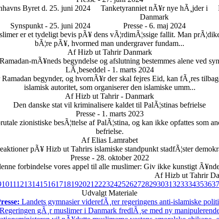
havns Byret d. 25. juni 2024
Tanketyranniet nÃ¥r nye hÃ¸jder i
Danmark
Synspunkt - 25. juni 2024
Presse - 6. maj 2024
imer er et tydeligt bevis pÃ¥ dens vÃ¦rdimÃ¦ssige fallit. Man prÃ¦dik
bÃ¦re pÃ¥, hvormed man undergraver fundam...
Af Hizb ut Tahrir Danmark
 Ramadan-mÃ¥neds begyndelse og afslutning bestemmes alene ved sy
LÃ¸beseddel - 1. marts 2024
madan begynder, og hvornÃ¥r der skal fejres Eid, kan fÃ¸res tilbage t
islamisk autoritet, som organiserer den islamiske umm...
Af Hizb ut Tahrir - Danmark
Den danske stat vil kriminalisere kaldet til PalÃ¦stinas befrielse
Presse - 1. marts 2023
utale zionistiske besÃ¦ttelse af PalÃ¦stina, og kan ikke opfattes som ande
befrielse.
Af Elias Lamrabet
reaktioner pÃ¥ Hizb ut Tahrirs islamiske standpunkt stadfÃ¦ster demokrat
Presse - 28. oktober 2022
denne forbindelse vores appel til alle muslimer: Giv ikke kunstigt Ã¥nd
Af Hizb ut Tahrir D
9
10
11
12
13
14
15
16
17
18
19
20
21
22
23
24
25
26
27
28
29
30
31
32
33
34
35
36
3
Udvalgt Materiale
resse:
Landets gymnasier viderefÃ¸rer regeringens anti-islamiske polit
Regeringen gÃ¸r muslimer i Danmark fredlÃ¸se med ny manipulerende s