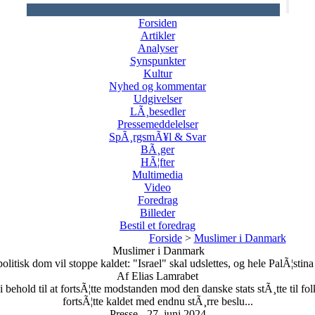
Forsiden
Artikler
Analyser
Synspunkter
Kultur
Nyhed og kommentar
Udgivelser
LÃ¸besedler
Pressemeddelelser
SpÃ¸rgsmÃ¥l & Svar
BÃ¸ger
HÃ¦fter
Multimedia
Video
Foredrag
Billeder
Bestil et foredrag
Forside
>
Muslimer i Danmark
Muslimer i Danmark
olitisk dom vil stoppe kaldet: "Israel" skal udslettes, og hele PalÃ¦stina
Af Elias Lamrabet
ehold til at fortsÃ¦tte modstanden mod den danske stats stÃ¸tte til fol
fortsÃ¦tte kaldet med endnu stÃ¸rre beslu...
Presse - 27. juni 2024