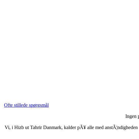
Ofte stillede spørgsmål
Ingen p
Vi, i Hizb ut Tahrir Danmark, kalder pÃ¥ alle med anstÃ¦ndigheden i b