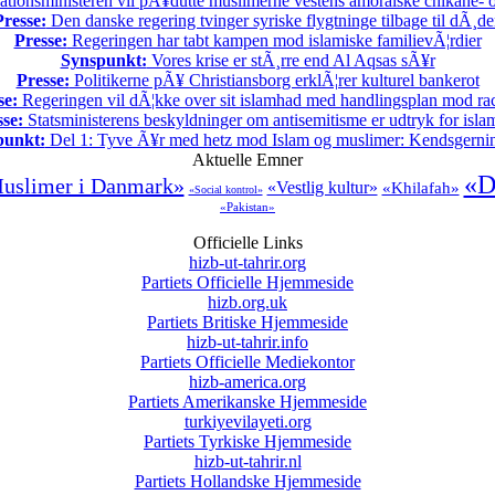
ationsministeren vil pÃ¥dutte muslimerne vestens amoralske chikane- o
Presse:
Den danske regering tvinger syriske flygtninge tilbage til dÃ¸d
Presse:
Regeringen har tabt kampen mod islamiske familievÃ¦rdier
Synspunkt:
Vores krise er stÃ¸rre end Al Aqsas sÃ¥r
Presse:
Politikerne pÃ¥ Christiansborg erklÃ¦rer kulturel bankerot
se:
Regeringen vil dÃ¦kke over sit islamhad med handlingsplan mod ra
sse:
Statsministerens beskyldninger om antisemitisme er udtryk for isl
punkt:
Del 1: Tyve Ã¥r med hetz mod Islam og muslimer: Kendsgerni
Aktuelle Emner
«D
uslimer i Danmark»
«Vestlig kultur»
«Khilafah»
«Social kontrol»
«Pakistan»
Officielle Links
hizb-ut-tahrir.org
Partiets Officielle Hjemmeside
hizb.org.uk
Partiets Britiske Hjemmeside
hizb-ut-tahrir.info
Partiets Officielle Mediekontor
hizb-america.org
Partiets Amerikanske Hjemmeside
turkiyevilayeti.org
Partiets Tyrkiske Hjemmeside
hizb-ut-tahrir.nl
Partiets Hollandske Hjemmeside