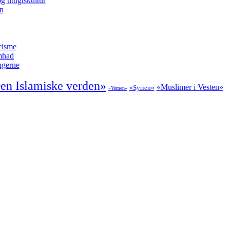
g utugtskultur
en
cisme
amhad
ngerne
en Islamiske verden»
«Muslimer i Vesten»
«Syrien»
«Yemen»