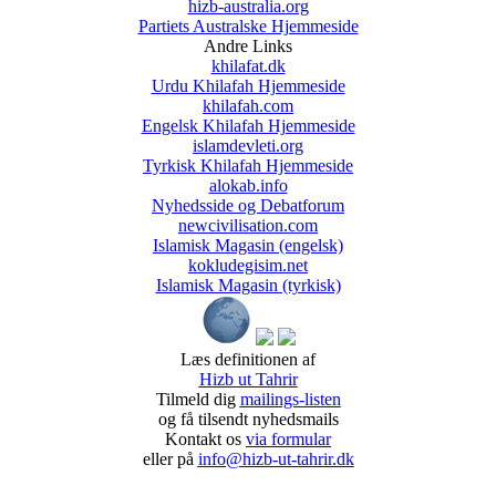
hizb-australia.org
Partiets Australske Hjemmeside
Andre Links
khilafat.dk
Urdu Khilafah Hjemmeside
khilafah.com
Engelsk Khilafah Hjemmeside
islamdevleti.org
Tyrkisk Khilafah Hjemmeside
alokab.info
Nyhedsside og Debatforum
newcivilisation.com
Islamisk Magasin (engelsk)
kokludegisim.net
Islamisk Magasin (tyrkisk)
Læs definitionen af
Hizb ut Tahrir
Tilmeld dig
mailings-listen
og få tilsendt nyhedsmails
Kontakt os
via formular
eller på
info@hizb-ut-tahrir.dk