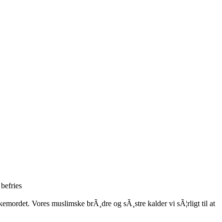
 befries
kemordet. Vores muslimske brÃ¸dre og sÃ¸stre kalder vi sÃ¦rligt til at