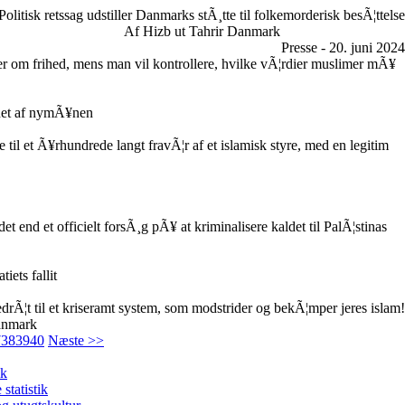
Politisk retssag udstiller Danmarks stÃ¸tte til folkemorderisk besÃ¦ttelse
Af Hizb ut Tahrir Danmark
Presse - 20. juni 2024
er om frihed, mens man vil kontrollere, hvilke vÃ¦rdier muslimer mÃ¥
net af nymÃ¥nen
il et Ã¥rhundrede langt fravÃ¦r af et islamisk styre, med en legitim
t end et officielt forsÃ¸g pÃ¥ at kriminalisere kaldet til PalÃ¦stinas
iets fallit
edrÃ¦t til et kriseramt system, som modstrider og bekÃ¦mper jeres islam!
anmark
7
38
39
40
Næste >>
ik
tatistik