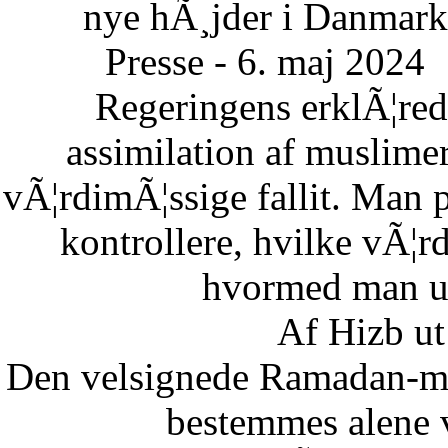
nye hÃ¸jder i Danmark
Presse - 6. maj 2024
Regeringens erklÃ¦re
assimilation af muslimer
vÃ¦rdimÃ¦ssige fallit. Man 
kontrollere, hvilke vÃ¦
hvormed man un
Af Hizb ut
Den velsignede Ramadan-mÃ
bestemmes alene 