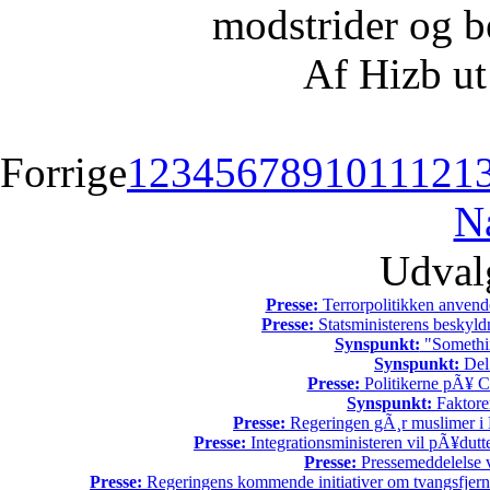
modstrider og b
Af Hizb ut
Forrige
1
2
3
4
5
6
7
8
9
10
11
12
1
N
Udvalg
Presse:
Terrorpolitikken anvende
Presse:
Statsministerens beskyld
Synspunkt:
"Somethin
Synspunkt:
Del 
Presse:
Politikerne pÃ¥ Ch
Synspunkt:
Faktore
Presse:
Regeringen gÃ¸r muslimer i 
Presse:
Integrationsministeren vil pÃ¥dutt
Presse:
Pressemeddelelse v
Presse:
Regeringens kommende initiativer om tvangsfjerne