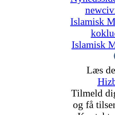
newciv
Islamisk M
koklu
Islamisk M
Læs de
Hizb
Tilmeld d
og få tils