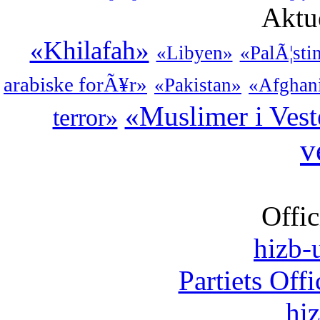
Aktu
«Khilafah»
«Libyen»
«PalÃ¦sti
arabiske forÃ¥r»
«Pakistan»
«Afghan
«Muslimer i Ves
terror»
v
Offic
hizb-u
Partiets Off
hi