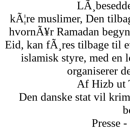
LÃ¸besedde
kÃ¦re muslimer, Den tilb
hvornÃ¥r Ramadan begynde
Eid, kan fÃ¸res tilbage til 
islamisk styre, med en l
organiserer d
Af Hizb ut
Den danske stat vil krimi
b
Presse -