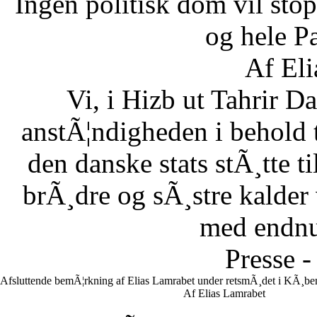
Ingen politisk dom vil stopp
og hele Pa
Af Eli
Vi, i Hizb ut Tahrir 
anstÃ¦ndigheden i behold 
den danske stats stÃ¸tte 
brÃ¸dre og sÃ¸stre kalder vi
med endnu 
Presse -
Afsluttende bemÃ¦rkning af Elias Lamrabet under retsmÃ¸det i KÃ¸ben
Af Elias Lamrabet