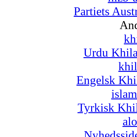
Partiets Aus
And
kh
Urdu Khil
khi
Engelsk Khi
islam
Tyrkisk Khi
al
Nyhedssid