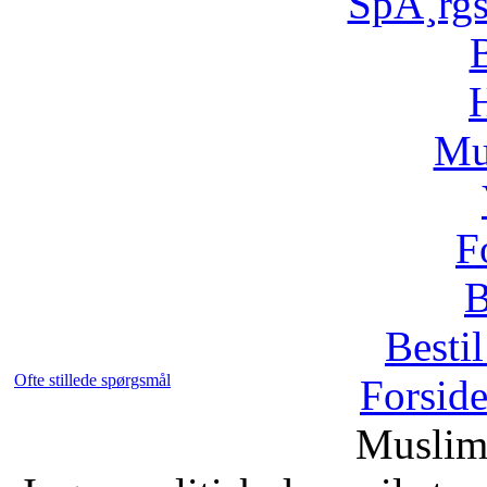
SpÃ¸rg
H
Mu
F
B
Bestil
Ofte stillede spørgsmål
Forsid
Muslim