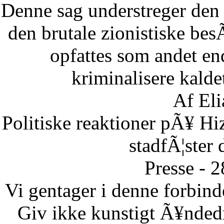
Denne sag understreger den d
den brutale zionistiske besÃ
opfattes som andet end
kriminalisere kaldet
Af Eli
Politiske reaktioner pÃ¥ Hi
stadfÃ¦ster 
Presse - 
Vi gentager i denne forbinde
Giv ikke kunstigt Ã¥ndedr