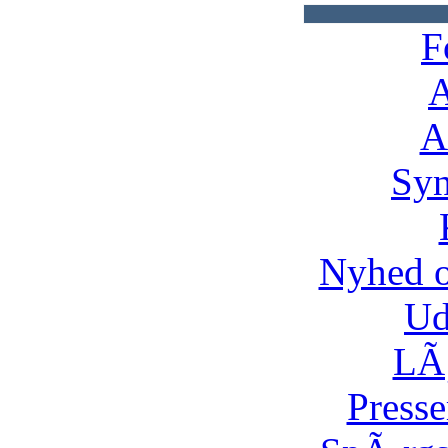
F
A
A
Syn
Nyhed 
Ud
LÃ¸
Presse