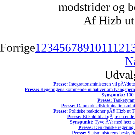
modstrider og b
Af Hizb ut
Forrige
1
2
3
4
5
6
7
8
9
10
11
12
1
N
Udvalg
Presse:
Integrationsministeren vil pÃ¥dutt
Presse:
Regeringens kommende initiativer om tvangsfjerne
Synspunkt:
100 Ã
Presse:
Tanketyrann
Presse:
Danmarks diskriminationsminist
Presse:
Politiske reaktioner pÃ¥ Hizb ut Ta
Presse:
Et kald til at gÃ¸re en end
Synspunkt:
Tyve Ã¥r med hetz af
Presse:
Den danske regering tv
Presse:
Statsministerens beskyld