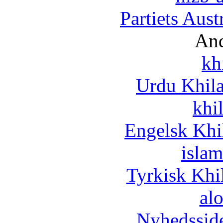
Partiets Aus
And
kh
Urdu Khil
khi
Engelsk Khi
islam
Tyrkisk Khi
al
Nyhedssid