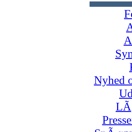
F
A
A
Syn
Nyhed 
Ud
LÃ¸
Presse