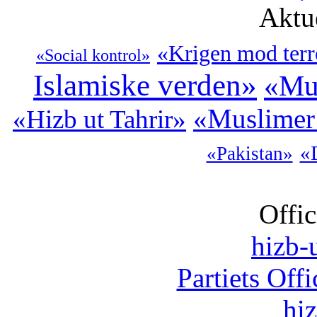
Aktu
«Krigen mod terr
«Social kontrol»
Islamiske verden»
«Mu
«Muslimer 
«Hizb ut Tahrir»
«
«Pakistan»
Offic
hizb-u
Partiets Off
hi