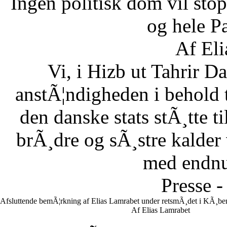
Ingen politisk dom vil stopp
og hele Pa
Af Eli
Vi, i Hizb ut Tahrir 
anstÃ¦ndigheden i behold 
den danske stats stÃ¸tte 
brÃ¸dre og sÃ¸stre kalder vi
med endnu 
Presse -
Afsluttende bemÃ¦rkning af Elias Lamrabet under retsmÃ¸det i KÃ¸ben
Af Elias Lamrabet