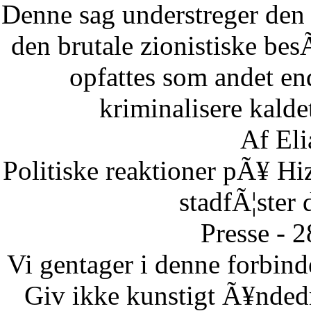
Denne sag understreger den d
den brutale zionistiske besÃ
opfattes som andet end
kriminalisere kaldet
Af Eli
Politiske reaktioner pÃ¥ Hi
stadfÃ¦ster 
Presse - 
Vi gentager i denne forbinde
Giv ikke kunstigt Ã¥ndedr