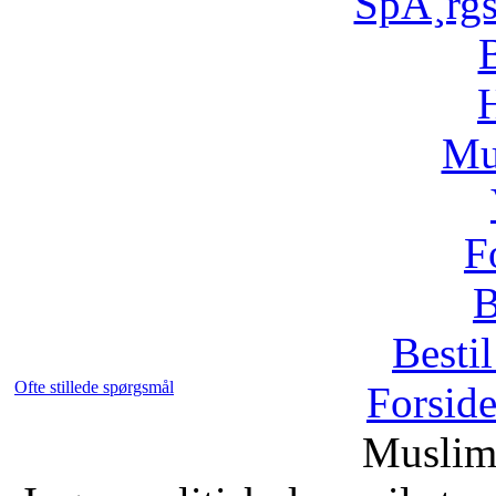
SpÃ¸rg
H
Mu
F
B
Bestil
Ofte stillede spørgsmål
Forsid
Muslim