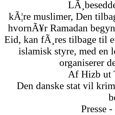
LÃ¸besedde
kÃ¦re muslimer, Den tilb
hvornÃ¥r Ramadan begynde
Eid, kan fÃ¸res tilbage til 
islamisk styre, med en l
organiserer d
Af Hizb ut
Den danske stat vil krimi
b
Presse -