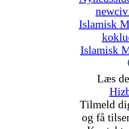
newciv
Islamisk M
koklu
Islamisk M
Læs de
Hizb
Tilmeld d
og få tils