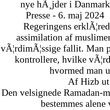
nye hÃ¸jder i Danmark
Presse - 6. maj 2024
Regeringens erklÃ¦re
assimilation af muslimer
vÃ¦rdimÃ¦ssige fallit. Man 
kontrollere, hvilke vÃ¦
hvormed man un
Af Hizb ut
Den velsignede Ramadan-mÃ
bestemmes alene 