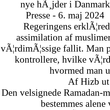
nye hÃ¸jder i Danmark
Presse - 6. maj 2024
Regeringens erklÃ¦re
assimilation af muslimer
vÃ¦rdimÃ¦ssige fallit. Man 
kontrollere, hvilke vÃ¦
hvormed man un
Af Hizb ut
Den velsignede Ramadan-mÃ
bestemmes alene 