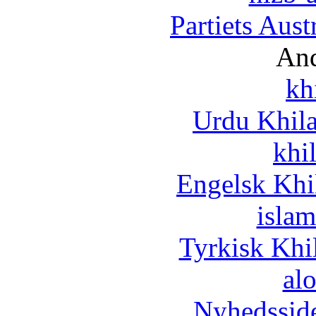
Partiets Aus
And
kh
Urdu Khil
khi
Engelsk Khi
islam
Tyrkisk Khi
al
Nyhedssid