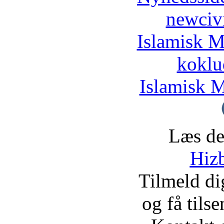
newciv
Islamisk M
koklu
Islamisk M
Læs de
Hizb
Tilmeld d
og få tils