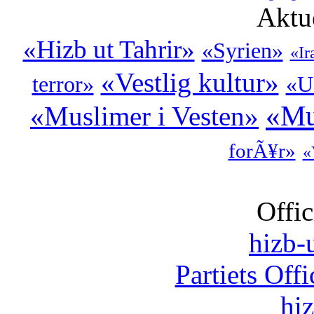
Aktu
«Hizb ut Tahrir»
«Syrien»
«Ir
«Vestlig kultur»
terror»
«U
«Mu
«Muslimer i Vesten»
forÃ¥r»
«
Offic
hizb-u
Partiets Off
hi