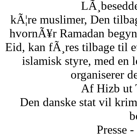
LÃ¸besedde
kÃ¦re muslimer, Den tilb
hvornÃ¥r Ramadan begynde
Eid, kan fÃ¸res tilbage til 
islamisk styre, med en l
organiserer d
Af Hizb ut
Den danske stat vil krimi
b
Presse -