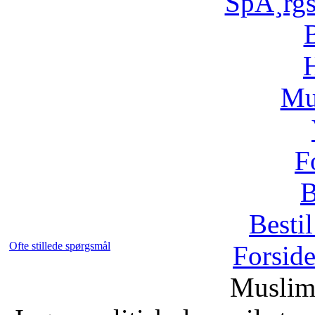
SpÃ¸rg
H
Mu
F
B
Bestil
Ofte stillede spørgsmål
Forsid
Muslim