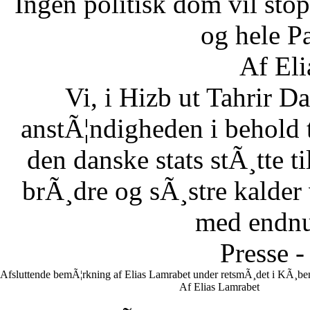
Ingen politisk dom vil stopp
og hele Pa
Af Eli
Vi, i Hizb ut Tahrir 
anstÃ¦ndigheden i behold 
den danske stats stÃ¸tte 
brÃ¸dre og sÃ¸stre kalder vi
med endnu 
Presse -
Afsluttende bemÃ¦rkning af Elias Lamrabet under retsmÃ¸det i KÃ¸ben
Af Elias Lamrabet