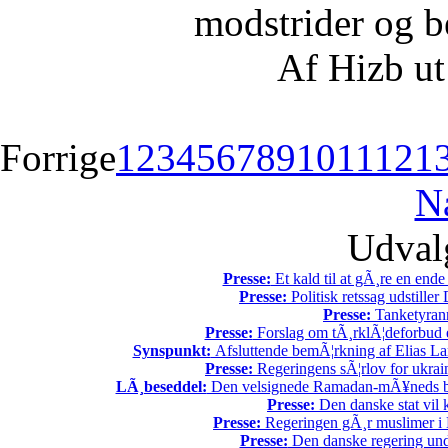
modstrider og b
Af Hizb ut
Forrige
1
2
3
4
5
6
7
8
9
10
11
12
1
N
Udvalg
Presse:
Et kald til at gÃ¸re en end
Presse:
Politisk retssag udstiller
Presse:
Tanketyrann
Presse:
Forslag om tÃ¸rklÃ¦deforbud e
Synspunkt:
Afsluttende bemÃ¦rkning af Elias La
Presse:
Regeringens sÃ¦rlov for ukrain
LÃ¸beseddel:
Den velsignede Ramadan-mÃ¥neds beg
Presse:
Den danske stat vil kr
Presse:
Regeringen gÃ¸r muslimer i 
Presse:
Den danske regering unde