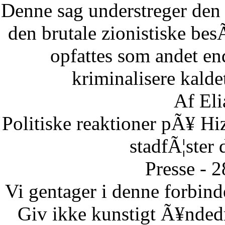
Denne sag understreger den d
den brutale zionistiske besÃ
opfattes som andet end
kriminalisere kaldet
Af Eli
Politiske reaktioner pÃ¥ Hi
stadfÃ¦ster 
Presse - 
Vi gentager i denne forbinde
Giv ikke kunstigt Ã¥ndedr