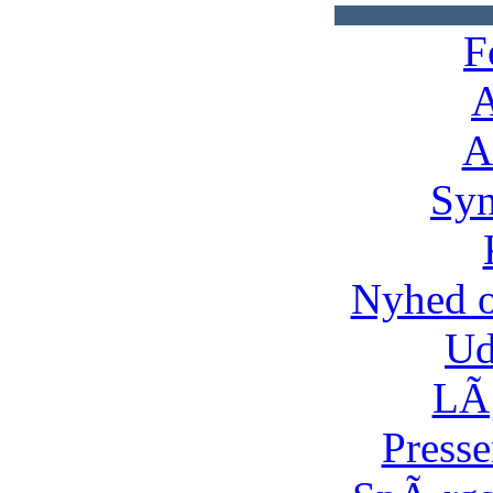
F
A
A
Syn
Nyhed 
Ud
LÃ¸
Presse