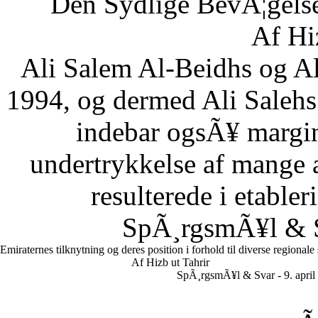
Den Sydlige BevÃ¦gelse
Af Hi
Ali Salem Al-Beidhs og A
1994, og dermed Ali Salehs
indebar ogsÃ¥ margin
undertrykkelse af mange a
resulterede i etabler
SpÃ¸rgsmÃ¥l & Sv
Emiraternes tilknytning og deres position i forhold til diverse regionale
Af Hizb ut Tahrir
SpÃ¸rgsmÃ¥l & Svar - 9. april