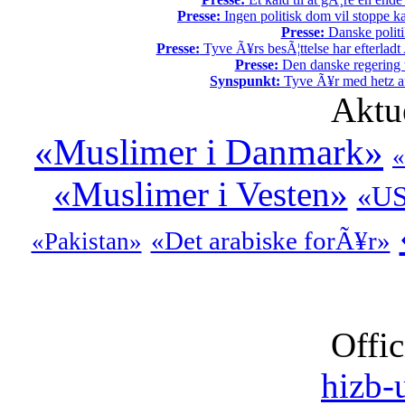
Presse:
Ingen politisk dom vil stoppe kal
Presse:
Danske politi
Presse:
Tyve Ã¥rs besÃ¦ttelse har efterladt 
Presse:
Den danske regering tv
Synspunkt:
Tyve Ã¥r med hetz af
Aktu
«Muslimer i Danmark»
«
«Muslimer i Vesten»
«U
«Det arabiske forÃ¥r»
«Pakistan»
Offic
hizb-u