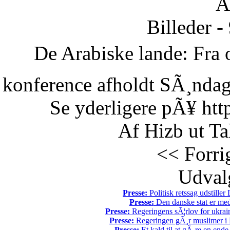
Ã
Billeder -
De Arabiske lande: Fra o
konference afholdt SÃ¸ndag 
Se yderligere pÃ¥ htt
Af Hizb ut Ta
<< Forri
Udvalg
Presse:
Politisk retssag udstiller
Presse:
Den danske stat er med
Presse:
Regeringens sÃ¦rlov for ukrain
Presse:
Regeringen gÃ¸r muslimer i 
Presse:
Et kald til at gÃ¸re en end