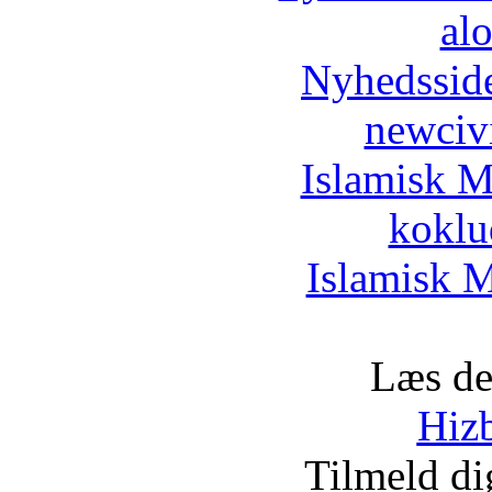
al
Nyhedssid
newciv
Islamisk M
koklu
Islamisk M
Læs de
Hizb
Tilmeld d