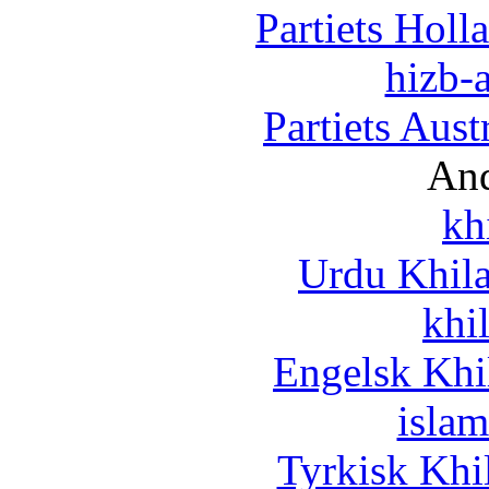
Partiets Hol
hizb-a
Partiets Aus
And
kh
Urdu Khil
khi
Engelsk Khi
islam
Tyrkisk Khi