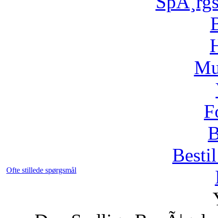
SpÃ¸rg
H
Mu
F
B
Bestil
Ofte stillede spørgsmål