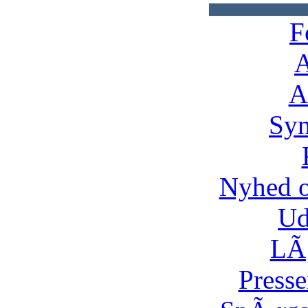
F
A
A
Syn
Nyhed 
Ud
LÃ¸
Presse