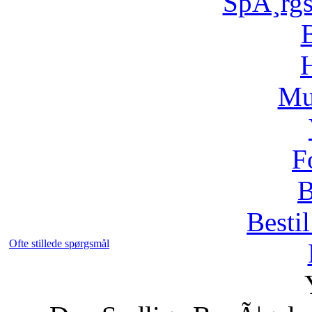
SpÃ¸rg
H
Mu
F
B
Bestil
Ofte stillede spørgsmål