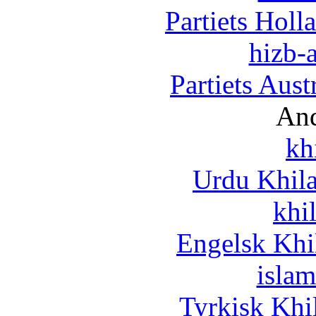
Partiets Hol
hizb-a
Partiets Aus
And
kh
Urdu Khil
khi
Engelsk Khi
islam
Tyrkisk Khi