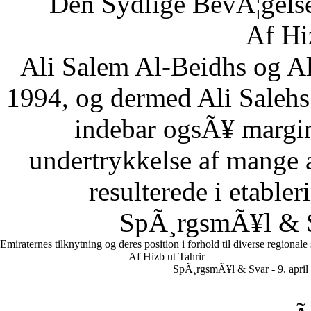
Den Sydlige BevÃ¦gelse
Af Hi
Ali Salem Al-Beidhs og A
1994, og dermed Ali Salehs
indebar ogsÃ¥ margin
undertrykkelse af mange a
resulterede i etabler
SpÃ¸rgsmÃ¥l & Sv
Emiraternes tilknytning og deres position i forhold til diverse regionale
Af Hizb ut Tahrir
SpÃ¸rgsmÃ¥l & Svar - 9. april