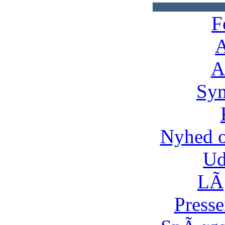
F
A
A
Syn
Nyhed 
Ud
LÃ¸
Presse