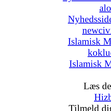
al
Nyhedssid
newciv
Islamisk M
koklu
Islamisk M
Læs de
Hizb
Tilmeld d