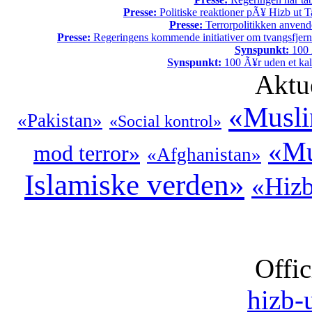
Presse:
Politiske reaktioner pÃ¥ Hizb ut Ta
Presse:
Terrorpolitikken anvende
Presse:
Regeringens kommende initiativer om tvangsfjerne
Synspunkt:
100 Ã
Synspunkt:
100 Ã¥r uden et kali
Aktu
«Musli
«Pakistan»
«Social kontrol»
«Mu
mod terror»
«Afghanistan»
Islamiske verden»
«Hizb
Offic
hizb-u