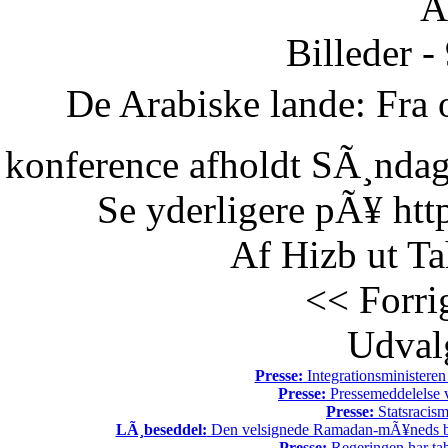
Ã
Billeder -
De Arabiske lande: Fra o
konference afholdt SÃ¸ndag 
Se yderligere pÃ¥ htt
Af Hizb ut Ta
<< Forri
Udvalg
Presse:
Integrationsministeren
Presse:
Pressemeddelelse v
Presse:
Statsracis
LÃ¸beseddel:
Den velsignede Ramadan-mÃ¥neds beg
Presse:
Regeringen har tab