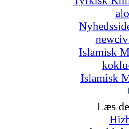
Tyrkisk Khi
al
Nyhedssid
newciv
Islamisk M
koklu
Islamisk M
Læs de
Hizb