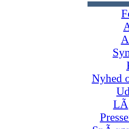
F
A
A
Syn
Nyhed 
Ud
LÃ¸
Presse