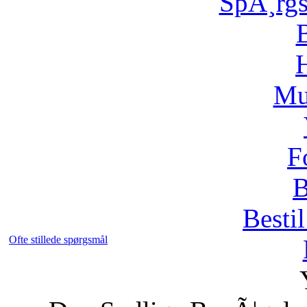
SpÃ¸rg
H
Mu
F
B
Bestil
Ofte stillede spørgsmål