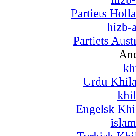
Partiets Hol
hizb-a
Partiets Aus
And
kh
Urdu Khil
khi
Engelsk Khi
islam