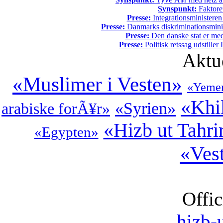
Synspunkt:
Faktore
Presse:
Integrationsministeren
Presse:
Danmarks diskriminationsminist
Presse:
Den danske stat er med
Presse:
Politisk retssag udstiller
Aktu
«Muslimer i Vesten»
«Yeme
«Khi
«Syrien»
arabiske forÃ¥r»
«Hizb ut Tahri
«Egypten»
«Vest
Offic
hizb-u