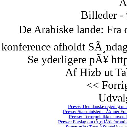
Ã
Billeder -
De Arabiske lande: Fra o
konference afholdt SÃ¸ndag 
Se yderligere pÃ¥ htt
Af Hizb ut Ta
<< Forri
Udvalg
Presse:
Den danske regering unde
Presse:
Statsministeren Ã¥bner Fol
Presse:
Terrorpolitikken anvende
Presse:
Forslag om tÃ¸rklÃ¦deforbud e
Synspunkt:
Tyve Ã¥r med hetz af