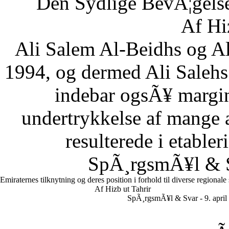
Den Sydlige BevÃ¦gelse
Af Hi
Ali Salem Al-Beidhs og A
1994, og dermed Ali Salehs
indebar ogsÃ¥ margin
undertrykkelse af mange a
resulterede i etabler
SpÃ¸rgsmÃ¥l & Sv
Emiraternes tilknytning og deres position i forhold til diverse regionale
Af Hizb ut Tahrir
SpÃ¸rgsmÃ¥l & Svar - 9. april