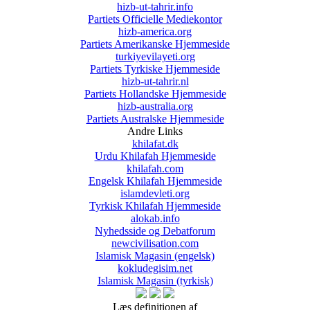
hizb-ut-tahrir.info
Partiets Officielle Mediekontor
hizb-america.org
Partiets Amerikanske Hjemmeside
turkiyevilayeti.org
Partiets Tyrkiske Hjemmeside
hizb-ut-tahrir.nl
Partiets Hollandske Hjemmeside
hizb-australia.org
Partiets Australske Hjemmeside
Andre Links
khilafat.dk
Urdu Khilafah Hjemmeside
khilafah.com
Engelsk Khilafah Hjemmeside
islamdevleti.org
Tyrkisk Khilafah Hjemmeside
alokab.info
Nyhedsside og Debatforum
newcivilisation.com
Islamisk Magasin (engelsk)
kokludegisim.net
Islamisk Magasin (tyrkisk)
Læs definitionen af