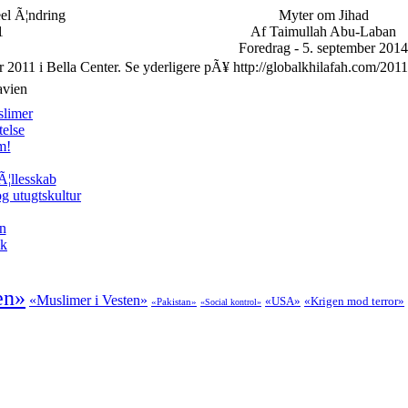
eel Ã¦ndring
Myter om Jihad
1
Af Taimullah Abu-Laban
Foredrag - 5. september 2014
r 2011 i Bella Center. Se yderligere pÃ¥ http://globalkhilafah.com/2011
avien
slimer
telse
m!
Ã¦llesskab
g utugtskultur
en
ik
en»
«Muslimer i Vesten»
«USA»
«Krigen mod terror»
«Pakistan»
«Social kontrol»