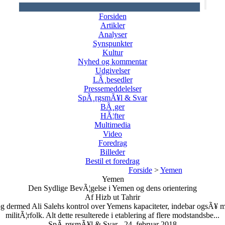
Forsiden
Artikler
Analyser
Synspunkter
Kultur
Nyhed og kommentar
Udgivelser
LÃ¸besedler
Pressemeddelelser
SpÃ¸rgsmÃ¥l & Svar
BÃ¸ger
HÃ¦fter
Multimedia
Video
Foredrag
Billeder
Bestil et foredrag
Forside
>
Yemen
Yemen
Den Sydlige BevÃ¦gelse i Yemen og dens orientering
Af Hizb ut Tahrir
 dermed Ali Salehs kontrol over Yemens kapaciteter, indebar ogsÃ¥ mar
militÃ¦rfolk. Alt dette resulterede i etablering af flere modstandsbe...
SpÃ¸rgsmÃ¥l & Svar - 24. februar 2018