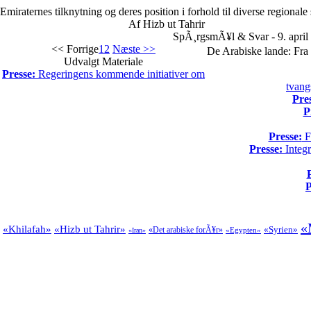
Emiraternes tilknytning og deres position i forhold til diverse regionale
Af Hizb ut Tahrir
SpÃ¸rgsmÃ¥l & Svar - 9. april
<< Forrige
1
2
Næste >>
De Arabiske lande: Fra 
Udvalgt Materiale
Presse:
Regeringens kommende initiativer om
tvang
Pre
P
Presse:
Fo
Presse:
Integr
P
«
«Khilafah»
«Hizb ut Tahrir»
«Syrien»
«Det arabiske forÃ¥r»
«Egypten»
«Iran»