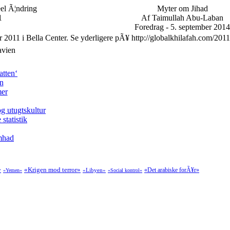
eel Ã¦ndring
Myter om Jihad
1
Af Taimullah Abu-Laban
Foredrag - 5. september 2014
r 2011 i Bella Center. Se yderligere pÃ¥ http://globalkhilafah.com/2011
avien
atten‘
en
mer
g utugtskultur
tatistik
amhad
»
«Krigen mod terror»
«Det arabiske forÃ¥r»
«Libyen»
«Yemen»
«Social kontrol»