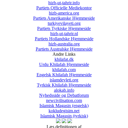
hizb-ut-tahrir.info
Partiets Officielle Mediekontor
hizb-america.org
Partiets Amerikanske Hjemmeside
turkiyevilayeti.org
Partiets Tyrkiske Hjemmeside
hizb-ut-tahrir.nl
Partiets Hollandske Hjemmeside
hizb-australia.org
Partiets Australske Hjemmeside
Andre Links
khilafat.dk
Urdu Khilafah Hjemmeside
khilafah.com
Engelsk Khilafah Hjemmeside
islamdevleti.org
Tyrkisk Khilafah Hjemmeside
alokab.info
Nyhedsside og Debatforum
newcivilisation.com
Islamisk Magasin (engelsk)
kokludegisim.net
Islamisk Magasin (tyrkisk)
Læs definitionen af