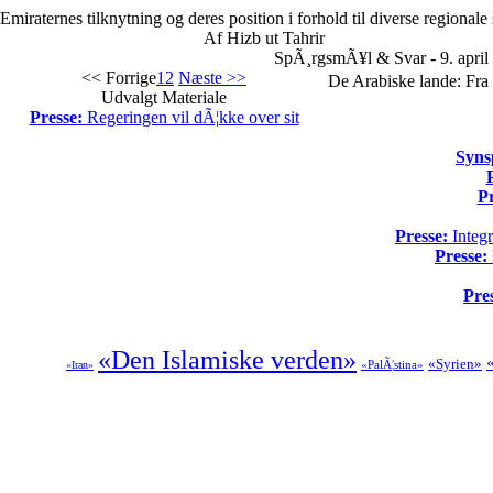
Emiraternes tilknytning og deres position i forhold til diverse regionale
Af Hizb ut Tahrir
SpÃ¸rgsmÃ¥l & Svar - 9. april
<< Forrige
1
2
Næste >>
De Arabiske lande: Fra 
Udvalgt Materiale
Presse:
Regeringen vil dÃ¦kke over sit
Syns
Pr
Presse:
Integr
Presse:
Pre
«Den Islamiske verden»
«Syrien»
«PalÃ¦stina»
«Iran»