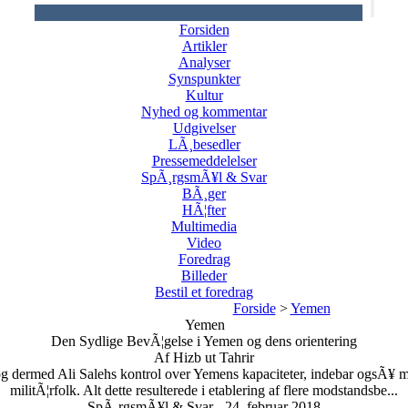
Forsiden
Artikler
Analyser
Synspunkter
Kultur
Nyhed og kommentar
Udgivelser
LÃ¸besedler
Pressemeddelelser
SpÃ¸rgsmÃ¥l & Svar
BÃ¸ger
HÃ¦fter
Multimedia
Video
Foredrag
Billeder
Bestil et foredrag
Forside
>
Yemen
Yemen
Den Sydlige BevÃ¦gelse i Yemen og dens orientering
Af Hizb ut Tahrir
 dermed Ali Salehs kontrol over Yemens kapaciteter, indebar ogsÃ¥ mar
militÃ¦rfolk. Alt dette resulterede i etablering af flere modstandsbe...
SpÃ¸rgsmÃ¥l & Svar - 24. februar 2018