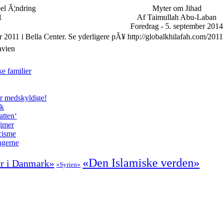
eel Ã¦ndring
Myter om Jihad
1
Af Taimullah Abu-Laban
Foredrag - 5. september 2014
r 2011 i Bella Center. Se yderligere pÃ¥ http://globalkhilafah.com/2011
avien
e familier
er medskyldige!
ik
atten‘
gimer
cisme
ngerne
«Den Islamiske verden»
r i Danmark»
«Syrien»