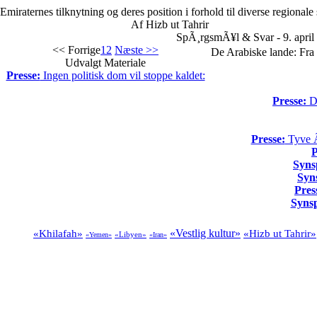
Emiraternes tilknytning og deres position i forhold til diverse regionale
Af Hizb ut Tahrir
SpÃ¸rgsmÃ¥l & Svar - 9. april
<< Forrige
1
2
Næste >>
De Arabiske lande: Fra 
Udvalgt Materiale
Presse:
Ingen politisk dom vil stoppe kaldet:
Presse:
Da
Presse:
Tyve Ã¥
P
Syns
Syn
Pres
Syns
«Vestlig kultur»
«Khilafah»
«Hizb ut Tahrir»
«Libyen»
«Yemen»
«Iran»