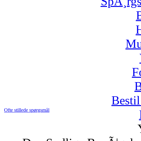
SpÃ¸rg
H
Mu
F
B
Bestil
Ofte stillede spørgsmål