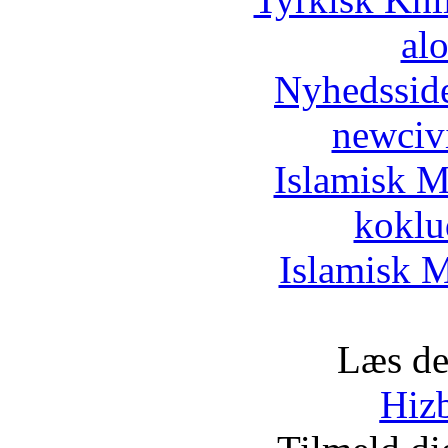
al
Nyhedssid
newciv
Islamisk M
koklu
Islamisk M
Læs de
Hizb