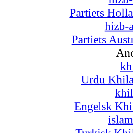
Partiets Hol
hizb-a
Partiets Aus
And
kh
Urdu Khil
khi
Engelsk Khi
islam
Tyrkisk Khi