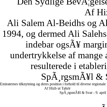
Den Sydlige BevÃ¦gelse
Af Hi
Ali Salem Al-Beidhs og A
1994, og dermed Ali Salehs
indebar ogsÃ¥ margin
undertrykkelse af mange a
resulterede i etabler
SpÃ¸rgsmÃ¥l & Sv
Emiraternes tilknytning og deres position i forhold til diverse regionale
Af Hizb ut Tahrir
SpÃ¸rgsmÃ¥l & Svar - 9. april