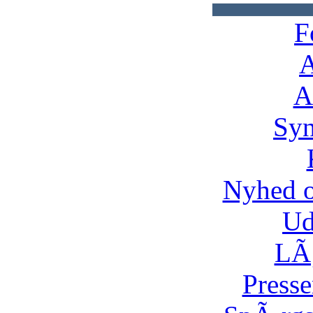
F
A
A
Syn
Nyhed 
Ud
LÃ¸
Presse