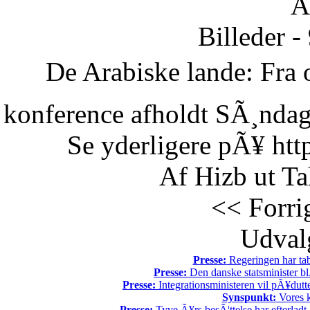
Ã
Billeder -
De Arabiske lande: Fra o
konference afholdt SÃ¸ndag 
Se yderligere pÃ¥ htt
Af Hizb ut Ta
<< Forri
Udvalg
Presse:
Regeringen har tab
Presse:
Den danske statsminister bl
Presse:
Integrationsministeren vil pÃ¥dutt
Synspunkt:
Vores k
Presse:
Tyve Ã¥rs besÃ¦ttelse har efterladt 