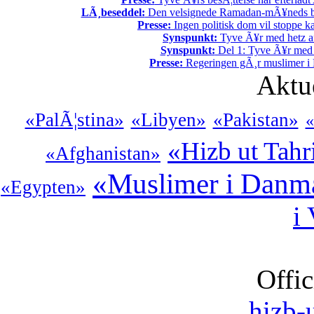
LÃ¸beseddel:
Den velsignede Ramadan-mÃ¥neds beg
Presse:
Ingen politisk dom vil stoppe kal
Synspunkt:
Tyve Ã¥r med hetz af
Synspunkt:
Del 1: Tyve Ã¥r med 
Presse:
Regeringen gÃ¸r muslimer i 
Aktu
«PalÃ¦stina»
«Libyen»
«Pakistan»
«
«Hizb ut Tahr
«Afghanistan»
«Muslimer i Danm
«Egypten»
i
Offic
hizb-u