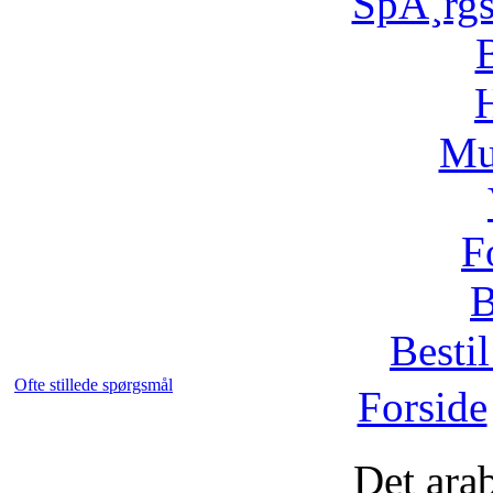
SpÃ¸rg
H
Mu
F
B
Bestil
Ofte stillede spørgsmål
Forside
Det ara