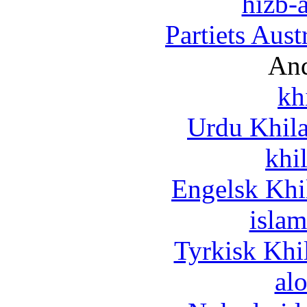
hizb-a
Partiets Aus
And
kh
Urdu Khil
khi
Engelsk Khi
islam
Tyrkisk Khi
al