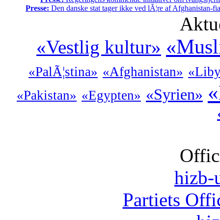
Presse:
Den danske stat tager ikke ved lÃ¦re af Afghanistan-fia
Aktu
«Musl
«Vestlig kultur»
«PalÃ¦stina»
«Afghanistan»
«Lib
«
«Syrien»
«Pakistan»
«Egypten»
Offic
hizb-u
Partiets Off