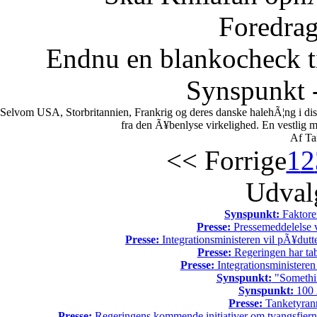
Foredrag
Endnu en blankocheck t
Synspunkt -
Selvom USA, Storbritannien, Frankrig og deres danske halehÃ¦ng i di
fra den Ã¥benlyse virkelighed. En vestlig mili
Af Ta
<< Forrige
1
2
Udvalg
Synspunkt:
Faktore
Presse:
Pressemeddelelse v
Presse:
Integrationsministeren vil pÃ¥dutt
Presse:
Regeringen har tab
Presse:
Integrationsministeren
Synspunkt:
"Somethin
Synspunkt:
100 Ã
Presse:
Tanketyrann
Presse:
Regeringens kommende initiativer om tvangsfjerne