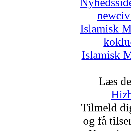
Nyhedssid
newciv
Islamisk M
koklu
Islamisk M
Læs de
Hizb
Tilmeld d
og få tils