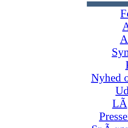
F
A
A
Syn
Nyhed 
Ud
LÃ¸
Presse