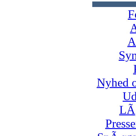
F
A
A
Syn
Nyhed 
Ud
LÃ¸
Presse