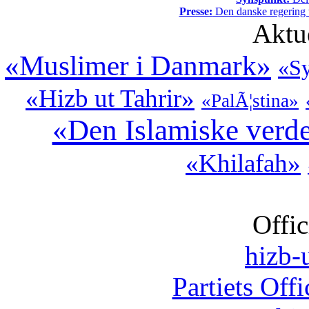
Presse:
Den danske regering tv
Aktu
«Muslimer i Danmark»
«Sy
«Hizb ut Tahrir»
«PalÃ¦stina»
«Den Islamiske verd
«Khilafah»
Offic
hizb-u
Partiets Off