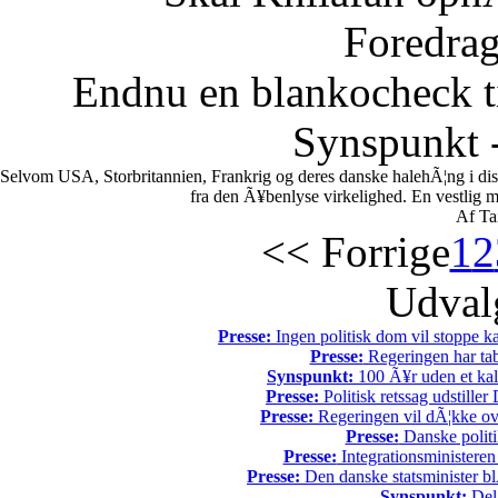
Foredrag
Endnu en blankocheck t
Synspunkt -
Selvom USA, Storbritannien, Frankrig og deres danske halehÃ¦ng i di
fra den Ã¥benlyse virkelighed. En vestlig mili
Af Ta
<< Forrige
1
2
Udvalg
Presse:
Ingen politisk dom vil stoppe kal
Presse:
Regeringen har tab
Synspunkt:
100 Ã¥r uden et kali
Presse:
Politisk retssag udstiller
Presse:
Regeringen vil dÃ¦kke ov
Presse:
Danske politi
Presse:
Integrationsministeren
Presse:
Den danske statsminister bl
Synspunkt:
Del 