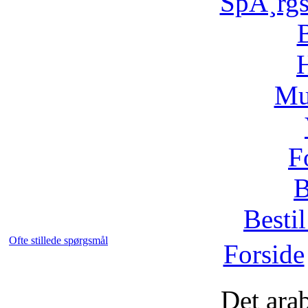
SpÃ¸rg
H
Mu
F
B
Bestil
Ofte stillede spørgsmål
Forside
Det ara