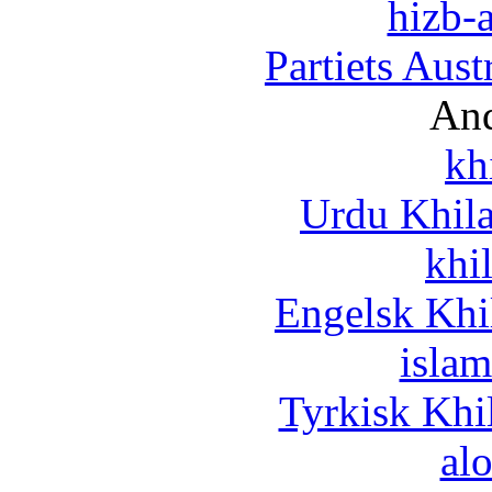
hizb-a
Partiets Aus
And
kh
Urdu Khil
khi
Engelsk Khi
islam
Tyrkisk Khi
al