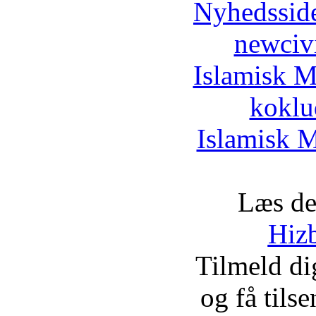
Nyhedssid
newciv
Islamisk M
koklu
Islamisk M
Læs de
Hizb
Tilmeld d
og få tils