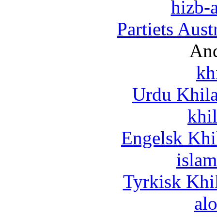
hizb-a
Partiets Aus
And
kh
Urdu Khil
khi
Engelsk Khi
islam
Tyrkisk Khi
al