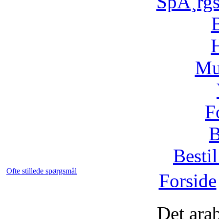
SpÃ¸rg
H
Mu
F
B
Bestil
Ofte stillede spørgsmål
Forside
Det ara