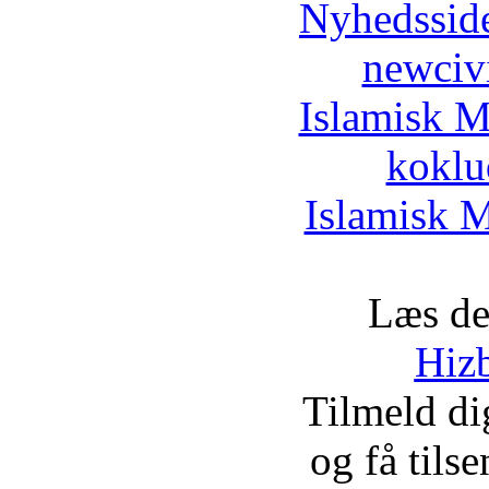
Nyhedssid
newciv
Islamisk M
koklu
Islamisk M
Læs de
Hizb
Tilmeld d
og få tils