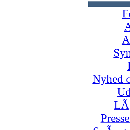
F
A
A
Syn
Nyhed 
Ud
LÃ¸
Presse