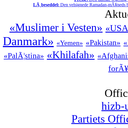
LÃ¸beseddel:
Den velsignede Ramadan-mÃ¥neds beg
Aktu
«Muslimer i Vesten»
«USA
Danmark»
«Pakistan»
«
«Yemen»
«Khilafah»
«PalÃ¦stina»
«Afghani
forÃ¥
Offic
hizb-u
Partiets Off