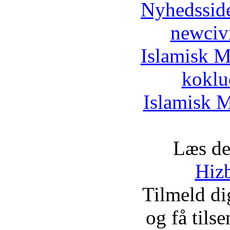
Nyhedssid
newciv
Islamisk M
koklu
Islamisk M
Læs de
Hizb
Tilmeld d
og få tils