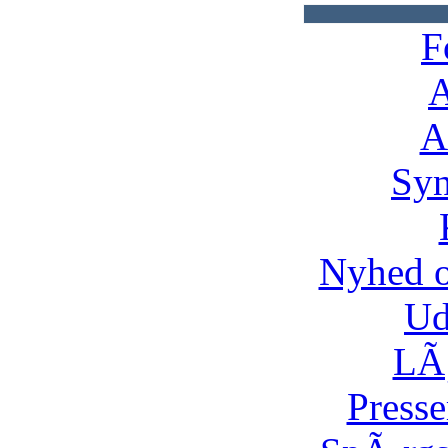
F
A
A
Syn
Nyhed 
Ud
LÃ¸
Presse