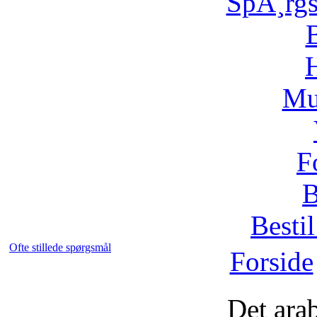
SpÃ¸rg
H
Mu
F
B
Bestil
Ofte stillede spørgsmål
Forside
Det ara