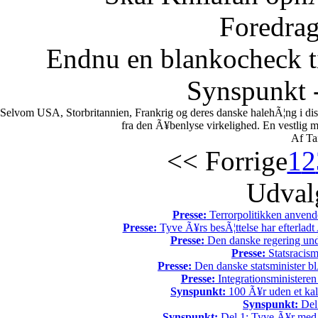
Foredrag
Endnu en blankocheck t
Synspunkt -
Selvom USA, Storbritannien, Frankrig og deres danske halehÃ¦ng i di
fra den Ã¥benlyse virkelighed. En vestlig mili
Af Ta
<< Forrige
1
2
Udvalg
Presse:
Terrorpolitikken anvende
Presse:
Tyve Ã¥rs besÃ¦ttelse har efterladt 
Presse:
Den danske regering unde
Presse:
Statsracis
Presse:
Den danske statsminister bl
Presse:
Integrationsministeren
Synspunkt:
100 Ã¥r uden et kali
Synspunkt:
Del 
Synspunkt:
Del 1: Tyve Ã¥r med 