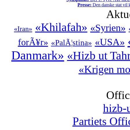
Presse:
Den danske stat vil kr
Aktu
«Khilafah»
«Syrien»
«Iran»
«USA»
forÃ¥r»
«PalÃ¦stina»
Danmark»
«Hizb ut Tahr
«Krigen mo
Offic
hizb-u
Partiets Off