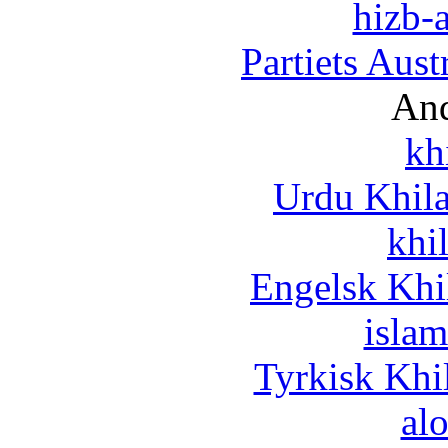
hizb-a
Partiets Aus
And
kh
Urdu Khil
khi
Engelsk Khi
islam
Tyrkisk Khi
al