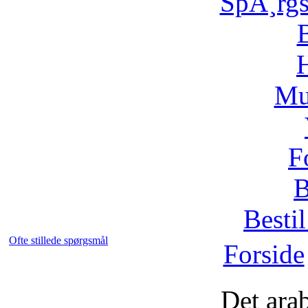
SpÃ¸rg
H
Mu
F
B
Bestil
Ofte stillede spørgsmål
Forside
Det ara