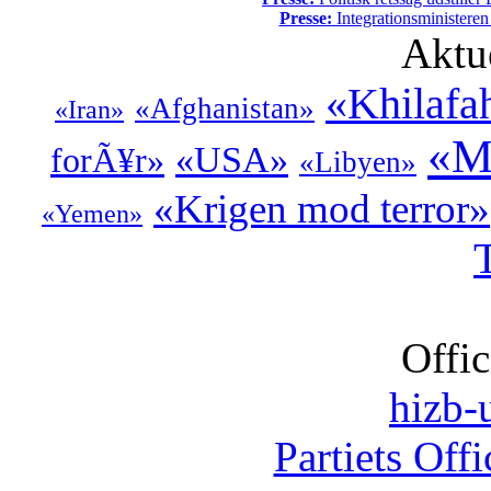
Presse:
Integrationsministeren
Aktu
«Khilafa
«Afghanistan»
«Iran»
«M
«USA»
forÃ¥r»
«Libyen»
«Krigen mod terror»
«Yemen»
Offic
hizb-u
Partiets Off