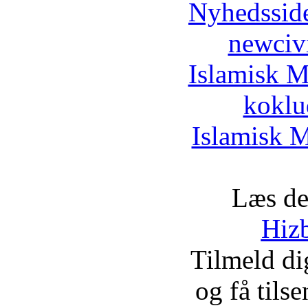
Nyhedssid
newciv
Islamisk M
koklu
Islamisk M
Læs de
Hizb
Tilmeld d
og få tils