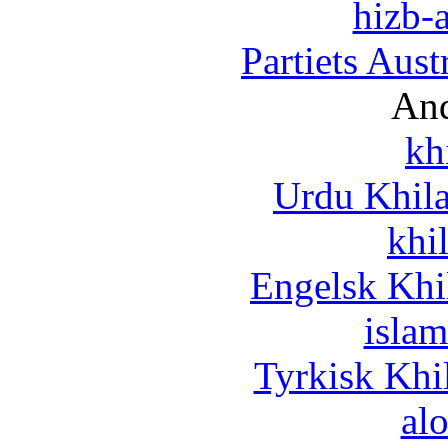
hizb-a
Partiets Aus
And
kh
Urdu Khil
khi
Engelsk Khi
islam
Tyrkisk Khi
al