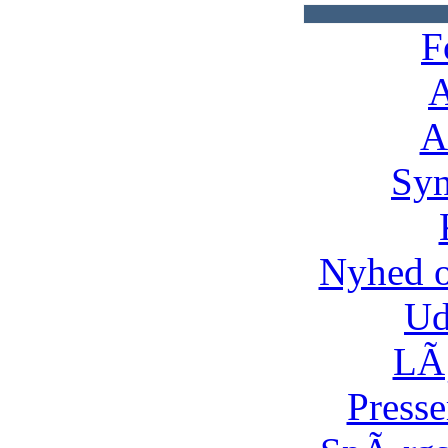
F
A
A
Syn
Nyhed 
Ud
LÃ¸
Presse