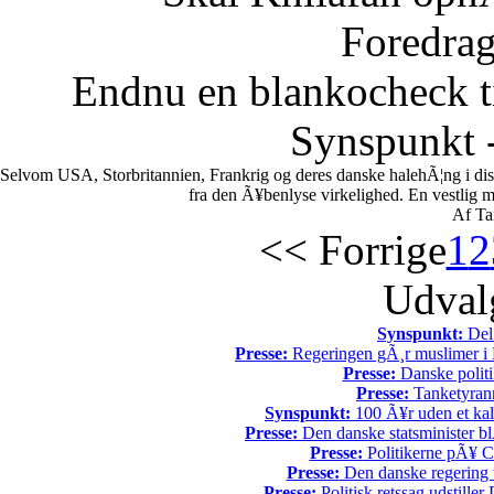
Foredrag
Endnu en blankocheck t
Synspunkt -
Selvom USA, Storbritannien, Frankrig og deres danske halehÃ¦ng i di
fra den Ã¥benlyse virkelighed. En vestlig mili
Af Ta
<< Forrige
1
2
Udvalg
Synspunkt:
Del 
Presse:
Regeringen gÃ¸r muslimer i 
Presse:
Danske politi
Presse:
Tanketyrann
Synspunkt:
100 Ã¥r uden et kali
Presse:
Den danske statsminister bl
Presse:
Politikerne pÃ¥ Ch
Presse:
Den danske regering tv
Presse:
Politisk retssag udstiller