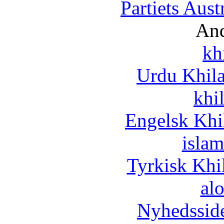
Partiets Aus
And
kh
Urdu Khil
khi
Engelsk Khi
islam
Tyrkisk Khi
al
Nyhedssid