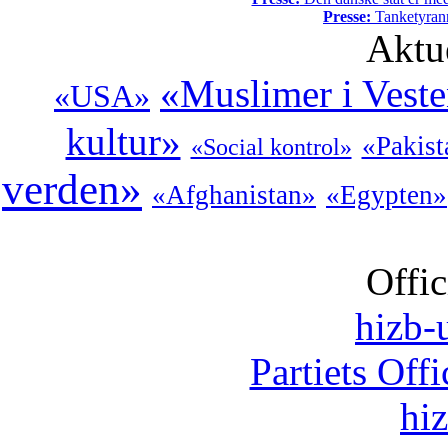
Presse:
Tanketyrann
Aktu
«Muslimer i Vest
«USA»
kultur»
«Pakist
«Social kontrol»
verden»
«Afghanistan»
«Egypten»
Offic
hizb-u
Partiets Off
hi