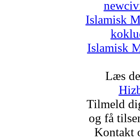
newciv
Islamisk M
koklu
Islamisk M
Læs de
Hizb
Tilmeld d
og få tils
Kontakt 