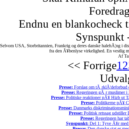
Foredrag
Endnu en blankocheck t
Synspunkt -
Selvom USA, Storbritannien, Frankrig og deres danske halehÃ¦ng i di
fra den Ã¥benlyse virkelighed. En vestlig mili
Af Ta
<< Forrige
1
2
Udvalg
Presse:
Forslag om tÃ¸rklÃ¦deforbud e
Presse:
Regeringen gÃ¸r muslimer i 
Presse:
Politiske reaktioner pÃ¥ Hizb ut Ta
Presse:
Politikerne pÃ¥ Ch
Presse:
Danmarks diskriminationsminist
Presse:
Politisk retssag udstiller
Presse:
Regeringen har tab
Synspunkt:
Del 1: Tyve Ã¥r med 
Presse:
Den danske stat er med