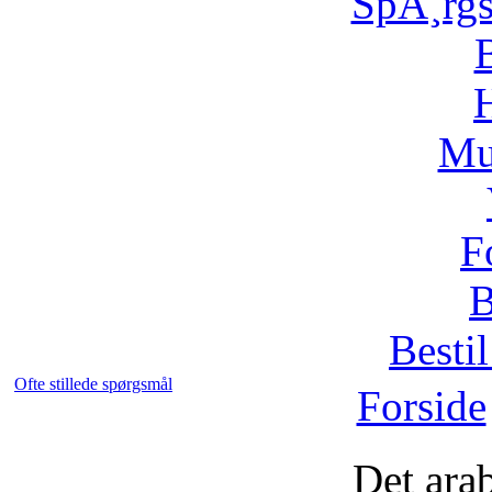
SpÃ¸rg
H
Mu
F
B
Bestil
Ofte stillede spørgsmål
Forside
Det ara