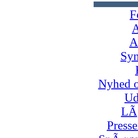
F
A
A
Syn
Nyhed 
Ud
LÃ¸
Presse