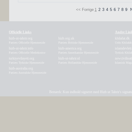
<< Forrige
1
2
3
4
5
6
7
8
9
Officielle Links
Andre Lin
hizb-ut-tahrir.org
hizb.org.uk
khilafat.dk
Partiets Officielle Hjemmeside
Partiets Britiske Hjemmeside
Urdu Khilafa
hizb-ut-tahrir.info
hizb-america.org
islamdevleti
Partiets Officielle Mediekontor
Partiets Amerikanske Hjemmeside
Tyrkisk Khila
turkiyevilayeti.org
hizb-ut-tahrir.nl
newcivilisa
Partiets Tyrkiske Hjemmeside
Partiets Hollandske Hjemmeside
Islamisk Maga
hizb-australia.org
Partiets Australske Hjemmeside
Bemærk: Kun indhold signeret med Hizb ut Tahrir's signatur a