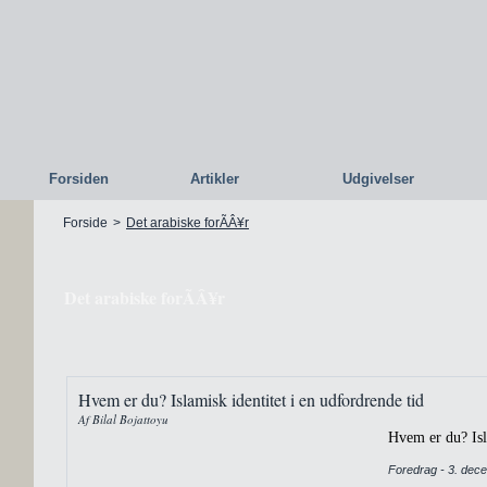
Forsiden
Artikler
Udgivelser
Forside
>
Det arabiske forÃÂ¥r
Det arabiske forÃÂ¥r
Hvem er du? Islamisk identitet i en udfordrende tid
Af Bilal Bojattoyu
Hvem er du? Isl
Foredrag - 3. dec