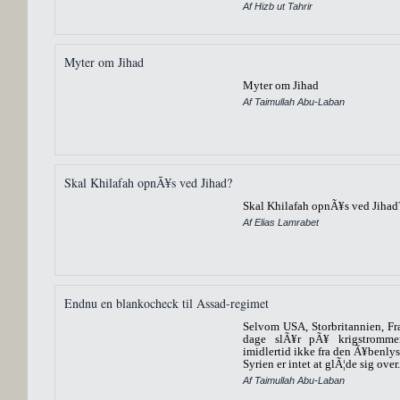
Af Hizb ut Tahrir
Myter om Jihad
Myter om Jihad
Af Taimullah Abu-Laban
Skal Khilafah opnÃ¥s ved Jihad?
Skal Khilafah opnÃ¥s ved Jihad
Af Elias Lamrabet
Endnu en blankocheck til Assad-regimet
Selvom USA, Storbritannien, Fr
dage slÃ¥r pÃ¥ krigstromme
imidlertid ikke fra den Ã¥benlyse
Syrien er intet at glÃ¦de sig over.
Af Taimullah Abu-Laban