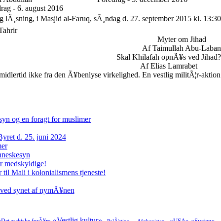
rag - 6. august 2016
g lÃ¸sning, i Masjid al-Faruq, sÃ¸ndag d. 27. september 2015 kl. 13:30
Tahrir
Myter om Jihad
Af Taimullah Abu-Laban
Skal Khilafah opnÃ¥s ved Jihad?
Af Elias Lamrabet
lertid ikke fra den Ã¥benlyse virkelighed. En vestlig militÃ¦r-aktion
syn og en foragt for muslimer
ret d. 25. juni 2024
mer
enneskesyn
er medskyldige!
il Mali i kolonialismens tjeneste!
 ved synet af nymÃ¥nen
«Vestlig kultur»
«USA»
«Syrien»