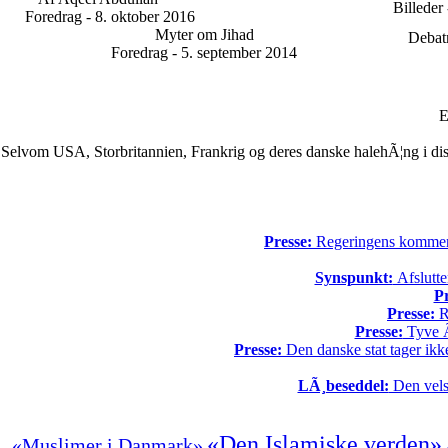
Billeder
Foredrag - 8. oktober 2016
Myter om Jihad
Debatm
Foredrag - 5. september 2014
E
Selvom USA, Storbritannien, Frankrig og deres danske halehÃ¦ng i dis
Presse:
Regeringens kommende
Synspunkt:
Afslutte
Pr
Presse:
Re
Presse:
Tyve Ã¥
Presse:
Den danske stat tager ikke
LÃ¸beseddel:
Den vels
«Den Islamiske verden»
«Muslimer i Danmark»