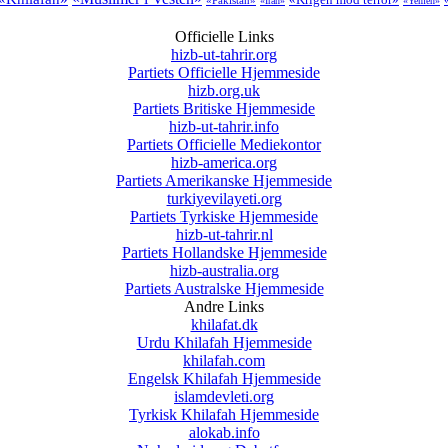
«Pakistan»
«Iran»
«Yemen»
Officielle Links
hizb-ut-tahrir.org
Partiets Officielle Hjemmeside
hizb.org.uk
Partiets Britiske Hjemmeside
hizb-ut-tahrir.info
Partiets Officielle Mediekontor
hizb-america.org
Partiets Amerikanske Hjemmeside
turkiyevilayeti.org
Partiets Tyrkiske Hjemmeside
hizb-ut-tahrir.nl
Partiets Hollandske Hjemmeside
hizb-australia.org
Partiets Australske Hjemmeside
Andre Links
khilafat.dk
Urdu Khilafah Hjemmeside
khilafah.com
Engelsk Khilafah Hjemmeside
islamdevleti.org
Tyrkisk Khilafah Hjemmeside
alokab.info