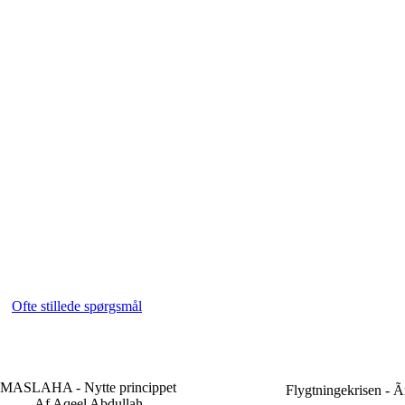
Ofte stillede spørgsmål
MASLAHA - Nytte princippet
Flygtningekrisen - Ã
Af Aqeel Abdullah