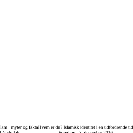
lam - myter og fakta
Hvem er du? Islamisk identitet i en udfordrende tid
l Abdullah
Foredrag - 3. december 2016