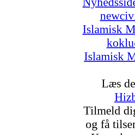
Nyhedssid
newciv
Islamisk M
koklu
Islamisk M
Læs de
Hizb
Tilmeld d
og få tils