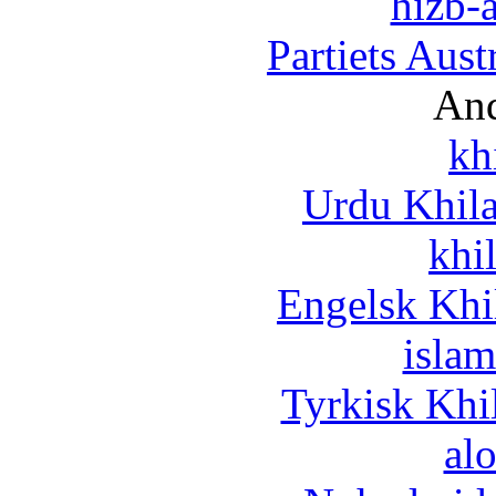
hizb-a
Partiets Aus
And
kh
Urdu Khil
khi
Engelsk Khi
islam
Tyrkisk Khi
al