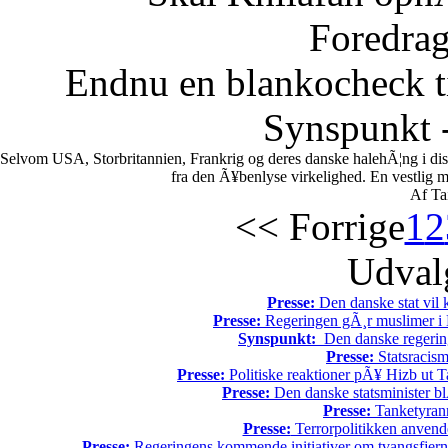
Foredrag
Endnu en blankocheck t
Synspunkt -
Selvom USA, Storbritannien, Frankrig og deres danske halehÃ¦ng i di
fra den Ã¥benlyse virkelighed. En vestlig mili
Af Ta
<< Forrige
1
2
Udvalg
Presse:
Den danske stat vil kr
Presse:
Regeringen gÃ¸r muslimer i 
Synspunkt:
Den danske regering 
Presse:
Statsracis
Presse:
Politiske reaktioner pÃ¥ Hizb ut Ta
Presse:
Den danske statsminister bl
Presse:
Tanketyrann
Presse:
Terrorpolitikken anvende
Presse:
Regeringens kommende initiativer om tvangsfjerne