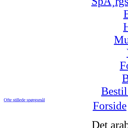
SpÃ¸rg
H
Mu
F
B
Bestil
Ofte stillede spørgsmål
Forside
Det ara