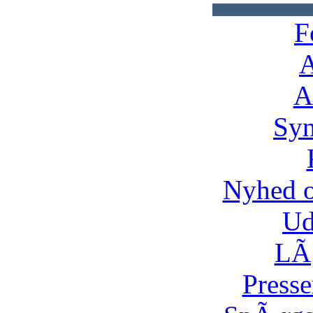
F
A
A
Syn
Nyhed 
Ud
LÃ¸
Presse