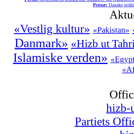
Presse:
Danske politi
Aktu
«Vestlig kultur»
«Pakistan»
Danmark»
«Hizb ut Tahr
Islamiske verden»
«Egyp
«Af
Offic
hizb-u
Partiets Off