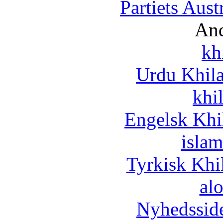
Partiets Aus
And
kh
Urdu Khil
khi
Engelsk Khi
islam
Tyrkisk Khi
al
Nyhedssid