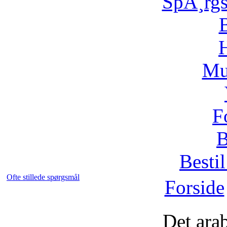
SpÃ¸rg
H
Mu
F
B
Bestil
Ofte stillede spørgsmål
Forside
Det ara