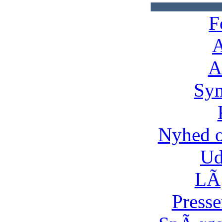
F
A
A
Syn
Nyhed 
Ud
LÃ¸
Presse