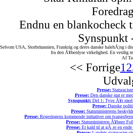
Foredrag
Endnu en blankocheck t
Synspunkt -
Selvom USA, Storbritannien, Frankrig og deres danske halehÃ¦ng i di
fra den Ã¥benlyse virkelighed. En vestlig mili
Af Ta
<< Forrige
1
2
Udvalg
Presse:
Statsracis
Presse:
Den danske stat er med
Synspunkt:
Del 1: Tyve Ã¥r med 
Presse:
Danske politi
Presse:
Statsministerens beskyld
Presse:
Regeringens kommende initiativer om tvangsfjerne
Presse:
Statsministeren Ã¥bner Fol
Presse:
Et kald til at gÃ¸re en end
Presse:
Landets gymnasier vide