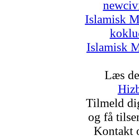
newciv
Islamisk M
koklu
Islamisk M
Læs de
Hizb
Tilmeld d
og få tils
Kontakt 