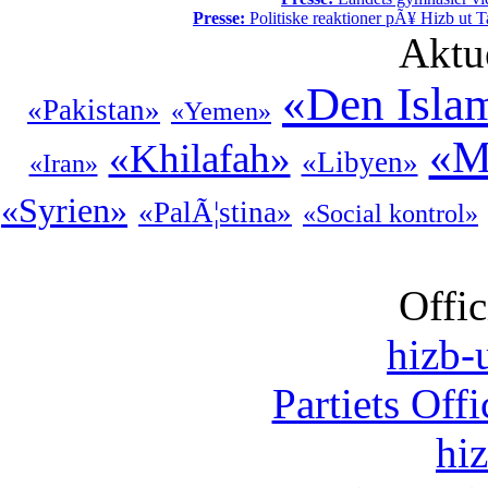
Presse:
Politiske reaktioner pÃ¥ Hizb ut Ta
Aktu
«Den Isla
«Pakistan»
«Yemen»
«M
«Khilafah»
«Libyen»
«Iran»
«Syrien»
«PalÃ¦stina»
«Social kontrol»
Offic
hizb-u
Partiets Off
hi